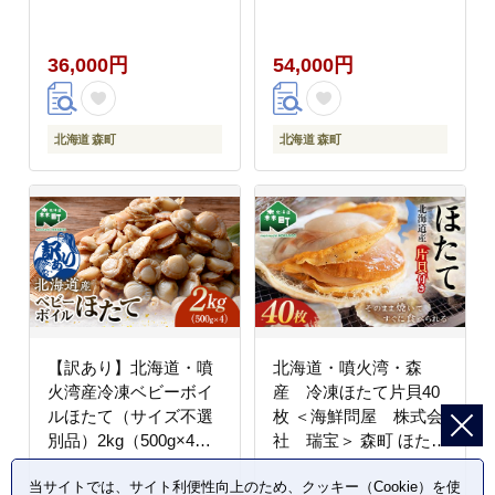
瑞宝＞ 森町 ほたて 帆
瑞宝＞ 森町 ほたて 帆
立 ホタテ 海産物 魚貝
立 ホタテ 海産物 魚貝
36,000円
54,000円
類 おつまみ 海鮮丼 魚
類 おつまみ 海鮮丼 魚
介類 貝柱 ふるさと納税
介類 貝柱 ふるさと納税
北海道 訳あり mr1-
北海道 訳あり mr1-
1189
1190
北海道 森町
北海道 森町
【訳あり】北海道・噴
北海道・噴火湾・森
火湾産冷凍ベビーボイ
産 冷凍ほたて片貝40
ルほたて（サイズ不選
枚 ＜海鮮問屋 株式会
別品）2kg（500g×4）
社 瑞宝＞ 森町 ほたて
噴火湾 ホタテ ベビーホ
帆立 ホタテ 海産物 魚
当サイトでは、サイト利便性向上のため、クッキー（Cookie）を使
タテ ほたて 帆立 mr1-
貝類 ふるさと納税 北海