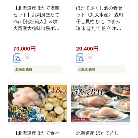
【北海道産ほたて堪能
ほたて尽くし酒の肴セ
セット】お刺身ほたて
ット《丸太水産》 森町
2kg【化粧箱入】＆噴
干し貝柱 ひも つまみ
火湾産大粒味自慢ボイ
珍味 ほたて 帆立 ホタ
ルほたて 800g＜物産館
テ 海産物 魚貝類 加工
運営振興会(丸太水産）
品 乾物 ふるさと納税
70,000円
20,400円
＞ 海鮮丼 森町 ほたて
北海道 mr1-0034
帆立 ホタテ 貝柱 海産
物 魚貝類 ふるさと納税
北海道 mr1-1312
北海道 森町
北海道 森町
【北海道産ほたて食べ
北海道産 ほたて片貝