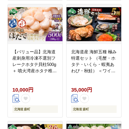
【バリュー品】北海道
北海道産 海鮮五種 極み
産刺身用冷凍不選別フ
特選セット （毛蟹・ホ
レークホタテ貝柱500g
タテ・いくら・蝦夷あ
＋ 噴火湾産ホタテ稚貝
わび・秋鮭） ＜ワイエ
300gセット ＜海鮮問
スフーズ＞ 森町 海産物
屋 株式会社 瑞宝＞
魚貝類 ふるさと納税 北
10,000円
35,000円
森町 ほたて 帆立 ホタ
海道 mr1-1329
テ 海産物 魚貝類 おつ
まみ 海鮮丼 魚介類 貝
柱 ふるさと納税 北海道
北海道 森町
北海道 森町
訳あり mr1-1257