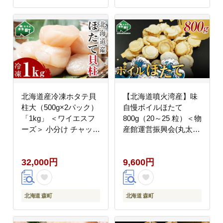
北海道産冷凍ホタテ貝
【北海道噴火湾産】味
柱大（500g×2パック）
自慢ボイルほたて
「1kg」 ＜ワイエスフ
800g（20～25 粒）＜物
ーズ＞ 小分け チャック
産館運営振興会(丸太水
付き 海鮮丼 森町 魚貝
産）＞ 海鮮丼 森町 ほ
類 帆立 ホタテ ほたて
たて 帆立 ホタテ 貝柱
32,000円
9,600円
魚介類 貝 ふるさと納税
海産物 魚貝類 ふるさと
北海道 訳あり mr1-
納税 北海道 mr1-1320
1282
北海道 森町
北海道 森町