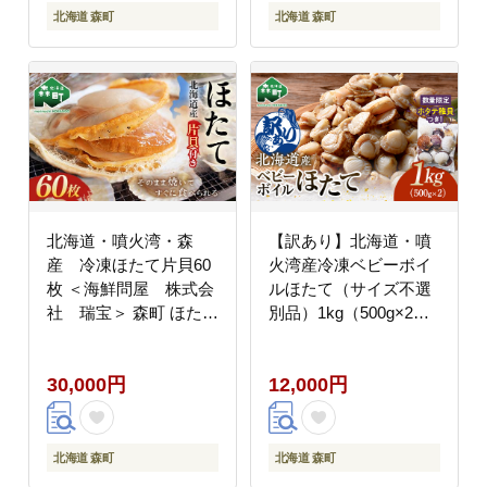
1187
北海道 森町
北海道 森町
北海道・噴火湾・森
【訳あり】北海道・噴
産 冷凍ほたて片貝60
火湾産冷凍ベビーボイ
枚 ＜海鮮問屋 株式会
ルほたて（サイズ不選
社 瑞宝＞ 森町 ほたて
別品）1kg（500g×2）
帆立 ホタテ 海産物 魚
＋噴火湾産ホタテ稚貝
貝類 ふるさと納税 北海
300g 噴火湾 ホタテ ベ
30,000円
12,000円
道 mr1-0917
ビーホタテ ほたて 帆立
mr1-1170
北海道 森町
北海道 森町