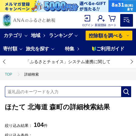
ログイン
新規登録
カート
カテゴリ
地域
ランキング
控除額を調べる
寄付額
旅先を探す
特集
ご利用ガイド
「ふるさとチョイス」システム連携に関して
TOP
詳細検索
ほたて 北海道 森町の詳細検索結果
104
絞り込み結果：
件
絞り込み条件：