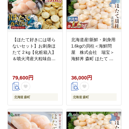
【ほたて好きには堪ら
北海道産!新鮮・刺身用
ないセット】お刺身ほ
1.6kgの貝柱＜海鮮問
たて 2 kg【化粧箱入】
屋 株式会社 瑞宝＞
＆噴火湾産大粒味自慢
海鮮丼 森町 ほたて 帆
ボイルほたて 1.6 kg＜
立 ホタテ 海産物 魚貝
物産館運営振興会(丸太
類 ふるさと納税 北海道
79,600円
36,000円
水産）＞ 海鮮丼 森町
mr1-1245
ほたて 帆立 ホタテ 貝
柱 海産物 魚貝類 ふる
さと納税 北海道 mr1-
北海道 森町
北海道 森町
1328