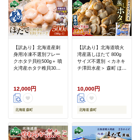
【訳あり】北海道産刺
【訳あり】北海道噴火
身用冷凍不選別フレー
湾産蒸しほたて 800g
クホタテ貝柱500g＋ 噴
サイズ不選別 ＜カネキ
火湾産ホタテ稚貝300g
チ澤田水産＞ 森町 ほた
セット ＜海鮮問屋 株
て 帆立 ホタテ 海産物
式会社 瑞宝＞ 森町 ほ
魚貝類 ふるさと納税 北
12,000円
10,000円
たて 帆立 ホタテ 海産
海道 mr1-0927
物 魚貝類 おつまみ 海
鮮丼 魚介類 貝柱 ふる
さと納税 北海道 訳あり
北海道 森町
北海道 森町
mr1-1182