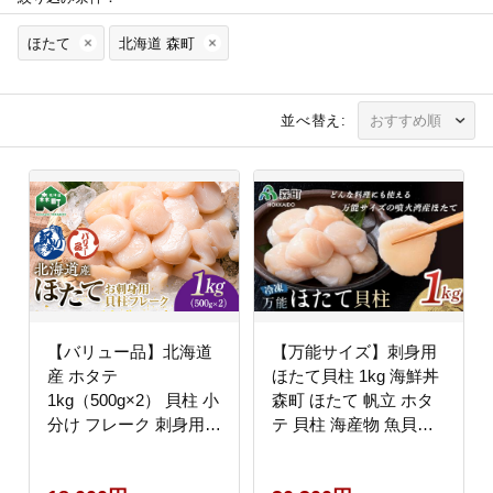
ほたて
北海道 森町
並べ替え:
【バリュー品】北海道
【万能サイズ】刺身用
産 ホタテ
ほたて貝柱 1kg 海鮮丼
1kg（500g×2） 貝柱 小
森町 ほたて 帆立 ホタ
分け フレーク 刺身用
テ 貝柱 海産物 魚貝類
冷凍＜海鮮問屋 株式
ふるさと納税 北海道
会社 瑞宝＞ 小分け 森
mr1-1318