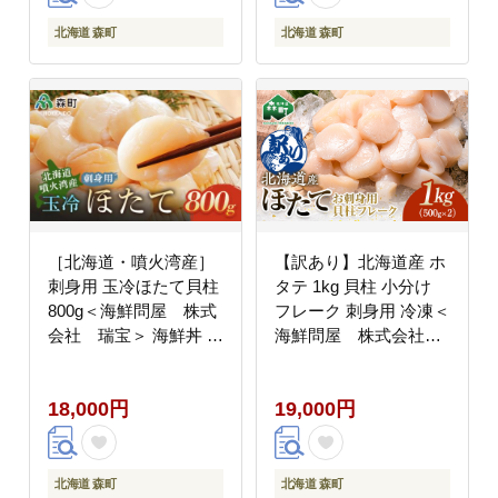
北海道 森町
北海道 森町
［北海道・噴火湾産］
【訳あり】北海道産 ホ
刺身用 玉冷ほたて貝柱
タテ 1kg 貝柱 小分け
800g＜海鮮問屋 株式
フレーク 刺身用 冷凍＜
会社 瑞宝＞ 海鮮丼 森
海鮮問屋 株式会社
町 ほたて 帆立 ホタテ
瑞宝＞ 小分け 森町 ほ
貝柱 海産物 魚貝類 ふ
たて 帆立 ホタテ 海産
18,000円
19,000円
るさと納税 北海道
物 魚貝類 おつまみ 海
mr1-1249
鮮丼 魚介類 貝柱 ふる
さと納税 北海道 訳あり
mr1-1488
北海道 森町
北海道 森町