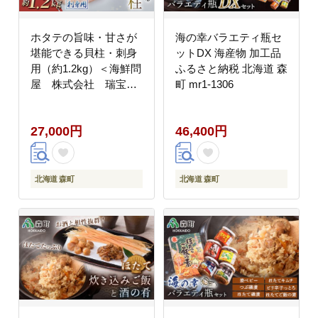
ホタテの旨味・甘さが
海の幸バラエティ瓶セ
堪能できる貝柱・刺身
ットDX 海産物 加工品
用（約1.2kg）＜海鮮問
ふるさと納税 北海道 森
屋 株式会社 瑞宝＞
町 mr1-1306
海鮮丼 森町 ほたて 帆
立 ホタテ 海産物 魚貝
27,000円
46,400円
類 ふるさと納税 北海道
mr1-1248
北海道 森町
北海道 森町