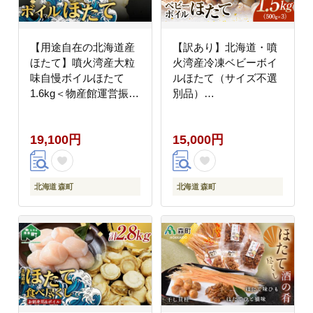
【用途自在の北海道産
【訳あり】北海道・噴
ほたて】噴火湾産大粒
火湾産冷凍ベビーボイ
味自慢ボイルほたて
ルほたて（サイズ不選
1.6kg＜物産館運営振興
別品）
会(丸太水産）＞ 海鮮
1.5kg（500g×3）噴火
丼 森町 ほたて 帆立 ホ
湾 ホタテ ベビーホタテ
19,100円
15,000円
タテ 貝柱 海産物 魚貝
ほたて 帆立 mr1-0910
類 ふるさと納税 北海道
mr1-1327
北海道 森町
北海道 森町