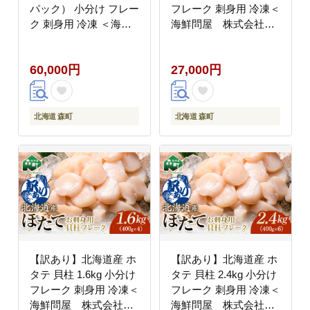
パック） 小分け フレー
フレーク 刺身用 冷凍＜
ク 刺身用 冷凍 ＜海鮮
海鮮問屋 株式会社
問屋 株式会社 瑞宝
瑞宝＞ 森町 ほたて 帆
＞ 小分け 森町 ほたて
立 ホタテ 海産物 魚貝
60,000円
27,000円
帆立 ホタテ 海産物 魚
類 おつまみ 海鮮丼 魚
貝類 おつまみ 海鮮丼
介類 貝柱 ふるさと納税
魚介類 貝柱 ふるさと納
北海道 訳あり mr1-
税 北海道 訳あり mr1-
1188
北海道 森町
北海道 森町
1186
【訳あり】北海道産 ホ
【訳あり】北海道産 ホ
タテ 貝柱 1.6kg 小分け
タテ 貝柱 2.4kg 小分け
フレーク 刺身用 冷凍＜
フレーク 刺身用 冷凍＜
海鮮問屋 株式会社
海鮮問屋 株式会社