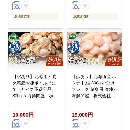
貝類 おつまみ 海鮮丼
魚介類 貝柱 ふるさと納
税 北海道 訳あり mr1-
北海道 森町
北海道 森町
1185
【訳あり】北海道・噴
【訳あり】北海道産 ホ
火湾産冷凍ボイルほた
タテ 貝柱 800g 小分け
て（サイズ不選別品）
フレーク 刺身用 冷凍＜
800g ＜海鮮問屋 株式
海鮮問屋 株式会社
会社 瑞宝＞ 噴火湾 森
瑞宝＞ 森町 ほたて 帆
町 ほたて 帆立 ホタテ
立 ホタテ 海産物 魚貝
10,000円
18,000円
海産物 魚貝類 ふるさと
類 おつまみ 海鮮丼 魚
納税 北海道 mr1-0883
介類 貝柱 ふるさと納税
北海道 訳あり mr1-