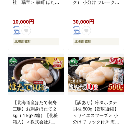
社 瑞宝＞ 森町 ほたて
ク） 小分け フレーク
帆立 ホタテ 海産物 魚
刺身用 冷凍＜海鮮問
貝類 ふるさと納税 北海
屋 株式会社 瑞宝＞
10,000円
30,000円
道 mr1-0915
小分け 森町 ほたて 帆
立 ホタテ 海産物 魚貝
類 おつまみ 海鮮丼 魚
介類 貝柱 ふるさと納税
北海道 森町
北海道 森町
北海道 訳あり mr1-
1184
【北海道産ほたて刺身
【訳あり】冷凍ホタテ
三昧】お刺身ほたて２
貝柱 500g【旨味凝縮】
kg（１kg×2箱）【化粧
＜ワイエスフーズ＞ 小
箱入】＜株式会社丸太
分け チャック付き 海鮮
水産＞ 海鮮丼 森町 ほ
丼 森町 魚貝類 帆立 ホ