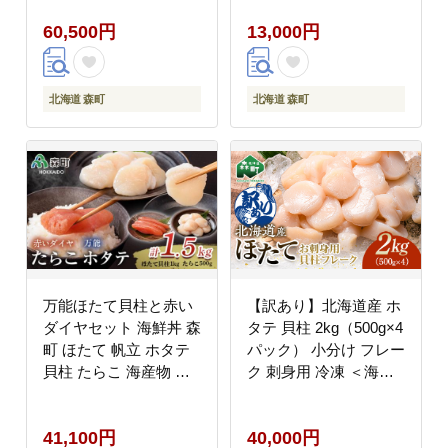
たて 帆立 ホタテ 貝柱
タテ ほたて 魚介類 貝
60,500円
13,000円
海産物 魚貝類 ふるさと
ふるさと納税 北海道
納税 北海道 mr1-1321
mr1-1158
北海道 森町
北海道 森町
万能ほたて貝柱と赤い
【訳あり】北海道産 ホ
ダイヤセット 海鮮丼 森
タテ 貝柱 2kg（500g×4
町 ほたて 帆立 ホタテ
パック） 小分け フレー
貝柱 たらこ 海産物 魚
ク 刺身用 冷凍 ＜海鮮
貝類 ふるさと納税 北海
問屋 株式会社 瑞宝
道 mr1-1315
＞ 小分け 森町 ほたて
41,100円
40,000円
帆立 ホタテ 海産物 魚