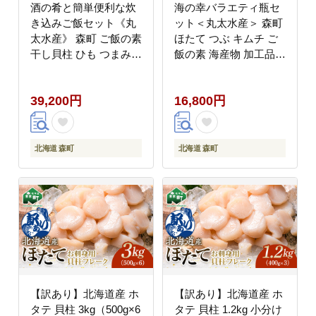
酒の肴と簡単便利な炊
海の幸バラエティ瓶セ
き込みご飯セット《丸
ット＜丸太水産＞ 森町
太水産》 森町 ご飯の素
ほたて つぶ キムチ ご
干し貝柱 ひも つまみ
飯の素 海産物 加工品
珍味 ほたて 帆立 ホタ
セット ふるさと納税 北
テ 海産物 魚貝類 加工
海道 mr1-0033
39,200円
16,800円
品 乾物 ふるさと納税
北海道 mr1-1349
北海道 森町
北海道 森町
【訳あり】北海道産 ホ
【訳あり】北海道産 ホ
タテ 貝柱 3kg（500g×6
タテ 貝柱 1.2kg 小分け