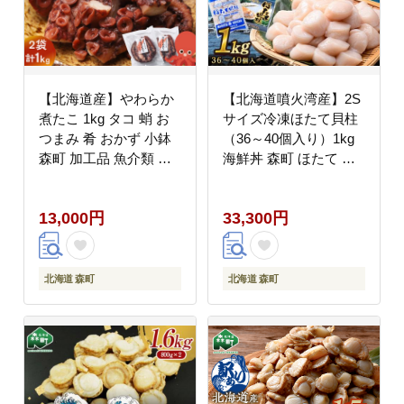
【北海道産】やわらか
【北海道噴火湾産】2S
煮たこ 1kg タコ 蛸 お
サイズ冷凍ほたて貝柱
つまみ 肴 おかず 小鉢
（36～40個入り）1kg
森町 加工品 魚介類 北
海鮮丼 森町 ほたて 帆
海道 mr1-0698
立 ホタテ 海産物 魚貝
類 ふるさと納税 北海道
13,000円
33,300円
mr1-1319
北海道 森町
北海道 森町