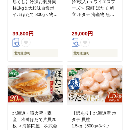
尽くし】冷凍お刺身貝
(40枚入) ＜ワイエスフ
柱1kg＆大粒味自慢ボ
ーズ＞ 森町 ほたて 帆
イルほたて 800g＜物産
立 ホタテ 海産物 魚貝
館運営振興会(丸太水
類 ふるさと納税 北海道
産）＞ 海鮮丼 森町 帆
mr1-0879
39,800円
29,000円
立 ホタテ 貝柱 海産物
魚貝類 ふるさと納税 北
海道 mr1-1311
北海道 森町
北海道 森町
北海道・噴火湾・森
【訳あり】北海道産 ホ
産 冷凍ほたて片貝20
タテ 貝柱
枚 ＜海鮮問屋 株式会
1.5kg（500g×3パッ