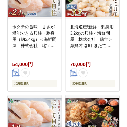
ホタテの旨味・甘さが
北海道産!新鮮・刺身用
堪能できる貝柱・刺身
3.2kgの貝柱＜海鮮問
用（約2.4kg）＜海鮮問
屋 株式会社 瑞宝＞
屋 株式会社 瑞宝＞
海鮮丼 森町 ほたて 帆
海鮮丼 森町 ほたて 帆
立 ホタテ 海産物 魚貝
立 ホタテ 海産物 魚貝
類 ふるさと納税 北海道
54,000円
70,000円
類 ふるさと納税 北海道
mr1-1247
mr1-1246
北海道 森町
北海道 森町