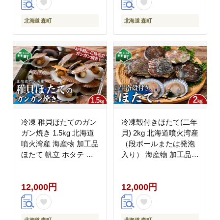
北海道 森町
北海道 森町
冷凍 稚貝ほたてのガン
冷凍殻付きほたて(二年
ガン焼き 1.5kg 北海道
貝) 2kg 北海道噴火湾産
噴火湾産 海産物 加工品
（段ボールまたは発泡
ほたて 帆立 ホタテ 魚
入り） 海産物 加工品
介類 海鮮 森町 ふるさ
ほたて 帆立 ホタテ 魚
と納税 mr1-0981
介類 海鮮 森町 ふるさ
12,000円
12,000円
と納税 mr1-1169