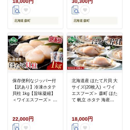
18,000円
30,300円
町 ほたて 帆立 ホタテ
海産物 魚貝類 おつまみ
海鮮丼 魚介類 貝柱 ふ
るさと納税 北海道 訳あ
北海道 森町
北海道 森町
り mr1-1258
保存便利なジッパー付
北海道産 ほたて片貝 大
【訳あり】冷凍ホタテ
サイズ(20枚入) ＜ワイ
貝柱 1kg【旨味凝縮】
エスフーズ＞ 森町 ほた
＜ワイエスフーズ＞ 森
て 帆立 ホタテ 海産物
町 魚貝類 帆立 ホタテ
魚貝類 ふるさと納税 北
ほたて 魚介類 貝 ふる
海道 mr1-0880
22,000円
18,000円
さと納税 北海道 mr1-
1157