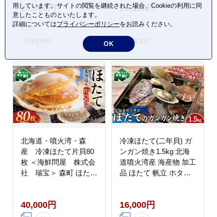
用しています。サイトの閲覧を継続された場合、Cookieの利用に同
20,000円
20,000円
0911
道 mr1-0916
意したことものといたします。
詳細については
プライバシーポリシー
をお読みください。
北海道 森町
北海道 森町
OK
北海道・噴火湾・森
冷凍ほたて(二年貝) ガ
産 冷凍ほたて片貝80
ンガン焼き1.5kg 北海
枚 ＜海鮮問屋 株式会
道噴火湾産 海産物 加工
社 瑞宝＞ 森町 ほたて
品 ほたて 帆立 ホタテ
帆立 ホタテ 海産物 魚
魚介類 海鮮 森町 ふる
貝類 ふるさと納税 北海
さと納税 mr1-0980
40,000円
16,000円
道 mr1-0918