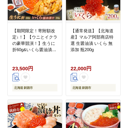
【期間限定！寄附額改
【通常発送】【北海道
定↓！】【ウニとイクラ
産】マルア阿部商店特
の豪華競演！】生うに
選 生醤油漬 いくら 無
折60g&いくら醤油漬
添加 瓶200g
90g ふるさと納税 うに
いくら _F4F-8822
23,500円
22,000円
北海道 釧路市
北海道 釧路市