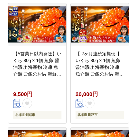
【5営業日以内発送】い
【 2ヶ月連続定期便 】
くら 80g × 1個 魚卵 醤
いくら 80g × 1個 魚卵
油漬け 海産物 冷凍 魚
醤油漬け 海産物 冷凍
介類 ご飯のお供 海鮮
魚介類 ご飯のお供 海鮮
海鮮丼 いくら醤油漬 国
海鮮丼 国産 北海道産
産 北海道産
いくら醤油漬
9,500円
20,000円
北海道 釧路市
北海道 釧路市