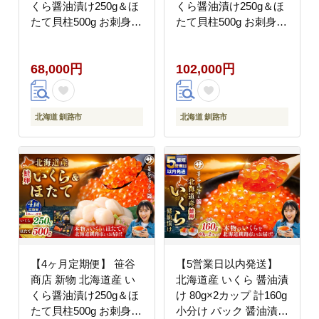
くら醤油漬け250g＆ほ
くら醤油漬け250g＆ほ
たて貝柱500g お刺身
たて貝柱500g お刺身
国産 イクラ イクラ醤油
国産 イクラ イクラ醤油
漬け 鮭いくら 鮭卵 ほ
漬け 鮭いくら 鮭卵 ほ
68,000円
102,000円
たて貝柱 帆立 ホタテ
たて貝柱 帆立 ホタテ
ほたて 海鮮丼 詰め合わ
ほたて 海鮮丼 詰め合わ
せ 海鮮 魚介 冷凍 グル
せ 海鮮 魚介 冷凍 グル
メ 北海道 釧路市
メ 北海道 釧路市
北海道 釧路市
北海道 釧路市
【4ヶ月定期便】 笹谷
【5営業日以内発送】
商店 新物 北海道産 い
北海道産 いくら 醤油漬
くら醤油漬け250g＆ほ
け 80g×2カップ 計160g
たて貝柱500g お刺身
小分け パック 醤油漬け