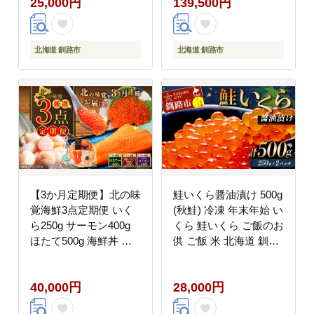
25,000円
139,500円
飯のお供 小分け
北海道 釧路市
北海道 釧路市
【3か月定期便】北の味
鮭いくら醤油漬け 500g
覚海鮮3点定期便 いく
(秋鮭) 冷凍 年末年始 い
ら250g サーモン400g
くら 鮭いくら ご飯のお
ほたて500g 海鮮丼 セ
供 ご飯 米 北海道 釧路
ット 鮭 シャケ サケ 魚
市 _F5F-0118
卵 海鮮 海鮮セット 海
40,000円
28,000円
鮮醤油漬 刺身 福袋 定
期便 頒布会 3か月 3回