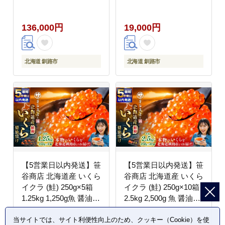
国産 イクラ イクラ醤油
海鮮 海鮮丼 イクラ丼
漬け 鮭いくら 鮭卵 ほ
醤油たれ 冷凍 魚卵 魚
136,000円
19,000円
たて貝柱 帆立 ホタテ
介類 グルメ 北海道 釧
ほたて 海鮮丼 詰め合わ
路市
せ 海鮮 魚介 冷凍 グル
メ 北海道 釧路市
北海道 釧路市
北海道 釧路市
【5営業日以内発送】笹
【5営業日以内発送】笹
谷商店 北海道産 いくら
谷商店 北海道産 いくら
イクラ (鮭) 250g×5箱
イクラ (鮭) 250g×10箱
1.25kg 1,250g魚 醤油漬
2.5kg 2,500g 魚 醤油漬
け 海鮮醤油漬け 海鮮
け 海鮮醤油漬け 海鮮
当サイトでは、サイト利便性向上のため、クッキー（Cookie）を使
海鮮丼 ギフト 冷凍 魚
海鮮丼 ギフト 冷凍 魚