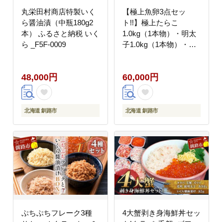
丸栄田村商店特製いく
【極上魚卵3点セッ
ら醤油漬（中瓶180g2
ト!!】極上たらこ
本） ふるさと納税 いく
1.0kg（1本物）・明太
ら _F5F-0009
子1.0kg（1本物）・い
くら醤油漬90g ふるさ
と納税 魚卵 _F4F-8685
48,000円
60,000円
北海道 釧路市
北海道 釧路市
ぷちぷちフレーク3種
4大蟹剥き身海鮮丼セッ