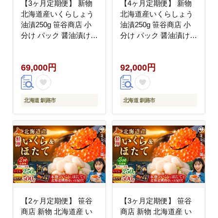
【3ヶ月定期便】 新物
【4ヶ月定期便】 新物
北海道産いくらしょう
北海道産いくらしょう
油漬250g 笹谷商店 小
油漬250g 笹谷商店 小
分け パック 醤油漬け
分け パック 醤油漬け
海鮮 海鮮丼 イクラ丼
海鮮 海鮮丼 イクラ丼
醤油たれ 冷凍 魚卵 魚
醤油たれ 冷凍 魚卵 魚
69,000円
92,000円
介類 グルメ 北海道 釧
介類 グルメ 北海道 釧
路市
路市
北海道 釧路市
北海道 釧路市
【2ヶ月定期便】 笹谷
【3ヶ月定期便】 笹谷
商店 新物 北海道産 い
商店 新物 北海道産 い