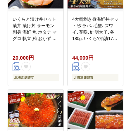
いくらと漬け丼セット
4大蟹剥き身海鮮丼セッ
漬丼 漬け丼 サーモン
ト!タラバ､毛蟹､ズワ
刺身 海鮮 魚 ホタテ マ
イ､花咲､鮭明太子､各
グロ 帆立 鮪 おかず 真
180g､いくら?油漬170g
空パック 簡単 _F4F-
ふるさと納税 蟹 かに
8625
たらば ずわい かに 毛
20,000円
44,000円
がに カニ セット 魚卵
むき身 _F4F-3312
北海道 釧路市
北海道 釧路市