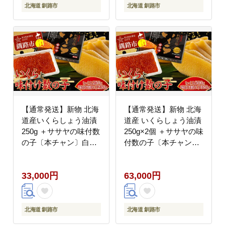
北海道 釧路市
北海道 釧路市
【通常発送】新物 北海
【通常発送】新物 北海
道産いくらしょう油漬
道産 いくらしょう油漬
250g ＋ササヤの味付数
250g×2個 ＋ササヤの味
の子〔本チャン〕白醤
付数の子〔本チャン〕
油230g 決済から7日前
白醤油230g×2個 決済か
後で発送
ら7日前後で発送
33,000円
63,000円
北海道 釧路市
北海道 釧路市