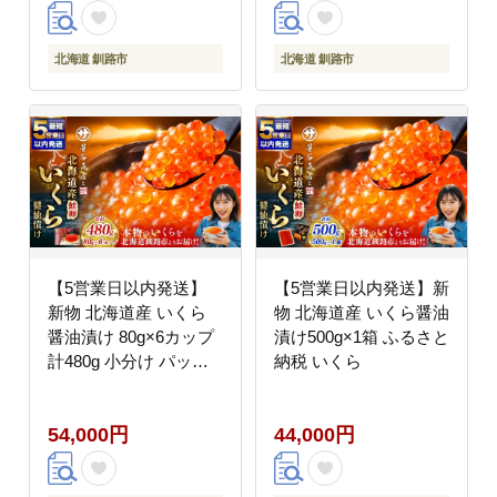
北海道 釧路市
北海道 釧路市
【5営業日以内発送】
【5営業日以内発送】新
新物 北海道産 いくら
物 北海道産 いくら醤油
醤油漬け 80g×6カップ
漬け500g×1箱 ふるさと
計480g 小分け パック
納税 いくら
醤油漬け 海鮮 海鮮丼
イクラ丼 醤油たれ 冷凍
54,000円
44,000円
魚卵 魚介類 グルメ 北
海道 釧路市