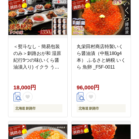
＜熨斗なし・簡易包装
丸栄田村商店特製いく
のみ＞釧路おが和 湿原
ら醤油漬（中瓶180g4
紀行9つの味(いくら醤
本） ふるさと納税 いく
油漬入り) イクラ うに
ら 魚卵 _F5F-0011
ウニ 鮭 シャケ 小分け
北海道 いくら しゃけ
18,000円
96,000円
鮭 秋鮭いくら 父の日
母の日 お中元 贈答 ギ
フト 御中元 贈り物 手
土産 熨斗 のし ラッピ
北海道 釧路市
北海道 釧路市
ング プレゼント _F4F-
4488