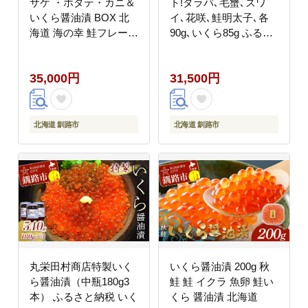
サケ ・ホタテ・カニ＆
ト!タラバ､毛蟹､ズワ
いくら醤油漬 BOX 北
イ､花咲､鮭明太子､各
海道 海の幸 鮭フレーク
90g､いくら85g ふるさ
帆立 蟹 イクラ おかず
と納税 蟹 かに たらば
お弁当 常備菜 酒のアテ
ずわい かに 毛がに カ
35,000円
31,500円
ふりかけ ご飯のおとも
ニ セット むき身 食べ
_F5F-0128
比べ 魚卵 _F4F-3311
北海道 釧路市
北海道 釧路市
丸栄田村商店特製いく
いくら醤油漬 200g 秋
ら醤油漬（中瓶180g3
鮭 鮭 イクラ 魚卵 鮭い
本） ふるさと納税 いく
くら 醤油漬 北海道