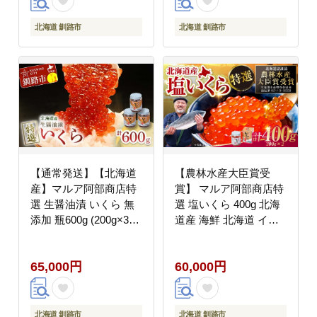
北海道 釧路市
北海道 釧路市
【通常発送】【北海道
【農林水産大臣賞受
産】マルア阿部商店特
賞】 マルア阿部商店特
選 生醤油漬 いくら 無
選 塩いくら 400g 北海
添加 瓶600g (200g×3
道産 海鮮 北海道 イク
本)
ラ いくら醤油漬け 鮭
秋鮭 鮭卵 魚卵 いくら
65,000円
60,000円
丼 ご飯のお供 小分け
北海道 釧路市
北海道 釧路市