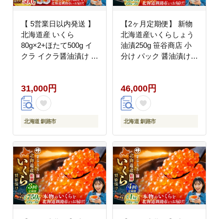
【 5営業日以内発送 】
【2ヶ月定期便】 新物
北海道産 いくら
北海道産いくらしょう
80g×2+ほたて500g イ
油漬250g 笹谷商店 小
クラ イクラ醤油漬け 鮭
分け パック 醤油漬け
いくら ほたて貝柱 帆立
海鮮 海鮮丼 イクラ丼
ホタテ ほたて 海鮮丼
醤油たれ 冷凍 魚卵 魚
31,000円
46,000円
詰め合わせ 海鮮 魚介
介類 グルメ 北海道 釧
お刺身 国産 冷凍 グル
路市
メ 北海道 釧路市
北海道 釧路市
北海道 釧路市