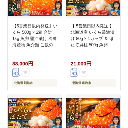
【5営業日以内発送】い
【 5営業日以内発送 】
くら 500g × 2箱 合計
北海道産 いくら醤油漬
1kg 魚卵 醤油漬け 冷凍
け 80g × 1カップ ＆ ほ
海産物 魚介類 ご飯のお
たて貝柱 500g 魚卵 醤
供 海鮮 海鮮丼 国産 北
油漬け 海鮮セット 貝類
海道産 いくら醤油漬
鮮魚 冷凍 いくら イク
88,000円
21,000円
ラ ホタテ ほたて 帆立
海鮮物 貝柱 セット い
くら醤油漬 ご飯のお供
海鮮 海鮮丼 国産
北海道 釧路市
北海道 釧路市