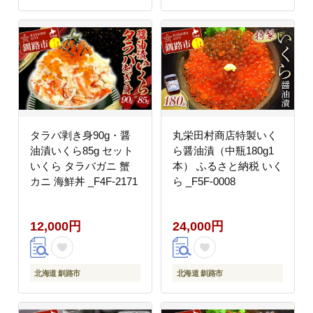
タラバ剥き身90g・醤
丸栄田村商店特製いく
油漬いくら85g セット
ら醤油漬（中瓶180g1
いくら タラバガニ 蟹
本） ふるさと納税 いく
カニ 海鮮丼 _F4F-2171
ら _F5F-0008
12,000円
24,000円
北海道 釧路市
北海道 釧路市