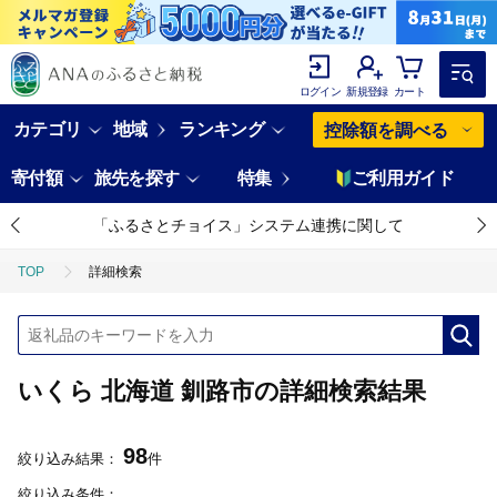
ログイン
新規登録
カート
カテゴリ
地域
ランキング
控除額を調べる
寄付額
旅先を探す
特集
ご利用ガイド
「ふるさとチョイス」システム連携に関して
TOP
詳細検索
いくら 北海道 釧路市の詳細検索結果
98
絞り込み結果：
件
絞り込み条件：