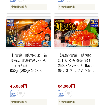
北海道 釧路市
北海道 釧路市
【5営業日以内発送】笹
【最短3営業日以内発
谷商店 北海道産いくら
送】いくら 醤油漬け
しょう油漬
250g×4パック 計1kg 北
500g（250g×2パック入
海道 釧路 ふるさと納税
り） ふるさと納税 いく
いくら イクラ 丼 ごは
ら
んのお供 魚介類 海鮮
45,000円
64,000円
魚卵 海産物 F5F-0100
北海道 釧路市
北海道 釧路市