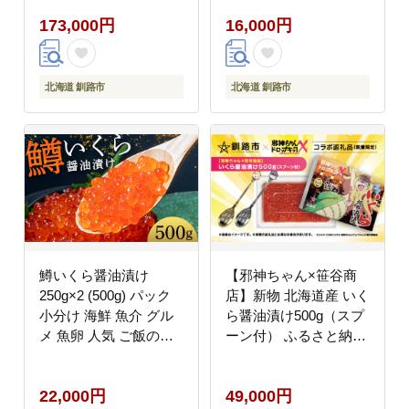
173,000円
16,000円
北海道 釧路市
北海道 釧路市
鱒いくら醤油漬け
【邪神ちゃん×笹谷商
250g×2 (500g) パック
店】新物 北海道産 いく
小分け 海鮮 魚介 グル
ら醤油漬け500g（スプ
メ 魚卵 人気 ご飯のお
ーン付） ふるさと納税
供 ごはん 米 いくら丼
いくら
ギフト 年末年始 北海道
22,000円
49,000円
釧路市 _F5F-0175