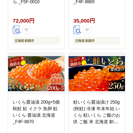
ら _F5F-0010
_F4F-8869
72,000円
35,000円
北海道 釧路市
北海道 釧路市
いくら醤油漬 200g×5個
鮭いくら醤油漬け 250g
秋鮭 鮭 イクラ 魚卵 鮭
(秋鮭) 冷凍 年末年始 い
いくら 醤油漬 北海道
くら 鮭いくら ご飯のお
_F4F-8870
供 ご飯 米 北海道 釧路
市 _F5F-0117