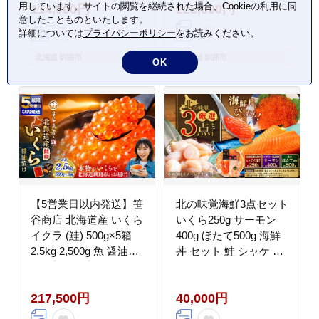
用しています。サイトの閲覧を継続された場合、Cookieの利用に同
114,000円
225,000円
卵 魚介類 しょう油漬
卵 魚介類 しょう油漬
意したことものといたします。
ご飯のお供
ご飯のお供
詳細については
プライバシーポリシー
をお読みください。
北海道 釧路市
北海道 釧路市
OK
【5営業日以内発送】笹
北の味覚海鮮3点セット
谷商店 北海道産 いくら
いくら250g サーモン
イクラ (鮭) 500g×5箱
400g ほたて500g 海鮮
2.5kg 2,500g 魚 醤油漬
丼 セット 鮭 シャケ サ
け 海鮮醤油漬け 海鮮
ケ 魚卵 海鮮 海鮮セッ
海鮮丼 ギフト 冷凍 魚
ト 海鮮醤油漬 刺身 福
217,500円
40,000円
卵 魚介類 しょう油漬
袋 通常発送
ご飯のお供