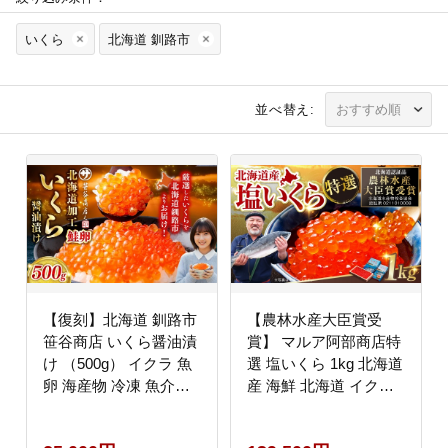
いくら
北海道 釧路市
並べ替え:
【復刻】北海道 釧路市
【農林水産大臣賞受
笹谷商店 いくら醤油漬
賞】 マルア阿部商店特
け （500g） イクラ 魚
選 塩いくら 1kg 北海道
卵 海産物 冷凍 魚介類
産 海鮮 北海道 イクラ
ご飯のお供 海鮮 海鮮丼
いくら醤油漬け 鮭 秋鮭
いくら醤油漬
鮭卵 魚卵 いくら丼 ご