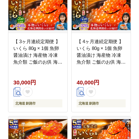
【 3ヶ月連続定期便 】
【 4ヶ月連続定期便 】
いくら 80g × 1個 魚卵
いくら 80g × 1個 魚卵
醤油漬け 海産物 冷凍
醤油漬け 海産物 冷凍
魚介類 ご飯のお供 海鮮
魚介類 ご飯のお供 海鮮
海鮮丼 国産 北海道産
海鮮丼 国産 北海道産
いくら醤油漬
いくら醤油漬
30,000円
40,000円
北海道 釧路市
北海道 釧路市