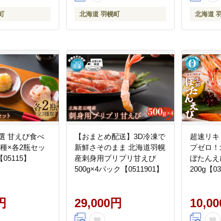
町
北海道 羽幌町
北海道 
選 甘えび食べ
【おまとめ配送】3D冷凍で
超速リキ
種×各2瓶セッ
新鮮さそのまま 北海道羽幌
プゼロ！
05115】
産刺身用プリプリ甘えび
ぼたんえ
500g×4パック【0511901】
200g【0
円
29,000円
10,0