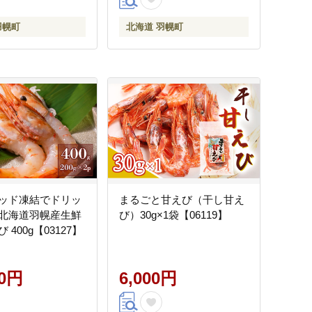
羽幌町
北海道 羽幌町
ッド凍結でドリッ
まるごと甘えび（干し甘え
北海道羽幌産生鮮
び）30g×1袋【06119】
 400g【03127】
00円
6,000円