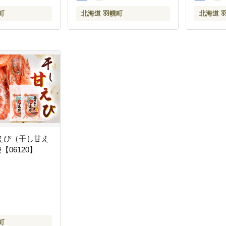
町
北海道 羽幌町
北海道 
えび（干し甘え
袋【06120】
町