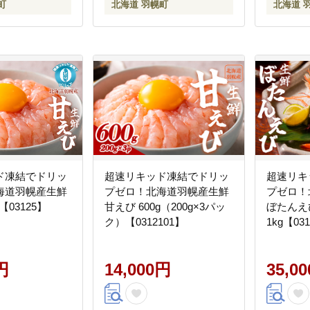
町
北海道 羽幌町
北海道 
ド凍結でドリッ
超速リキッド凍結でドリッ
超速リキ
海道羽幌産生鮮
プゼロ！北海道羽幌産生鮮
プゼロ！
【03125】
甘えび 600g（200g×3パッ
ぼたんえ
ク）【0312101】
1kg【03
円
14,000円
35,0