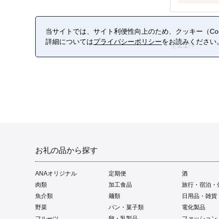
当サイトでは、サイト利便性向上のため、クッキー（Coo
詳細については
プライバシーポリシー
をお読みください
21
全
件
お礼の品から探す
ANAオリジナル
定期便
酒
肉類
加工食品
旅行・宿泊・
魚介類
麺類
日用品・雑貨
野菜
パン・菓子類
電化製品
フルーツ
卵・乳製品
ファッション