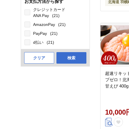
お支払方法から探す
北海道 羽幌
クレジットカード
ANA Pay
(21)
AmazonPay
(21)
PayPay
(21)
d払い
(21)
クリア
検索
超速リキッ
プゼロ！北
甘えび 400g
10,000