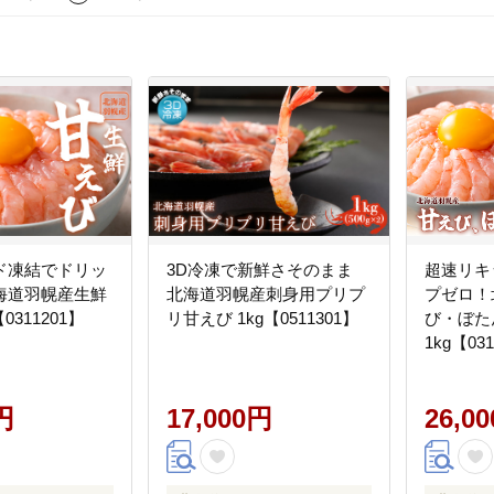
ド凍結でドリッ
3D冷凍で新鮮さそのまま
超速リキ
海道羽幌産生鮮
北海道羽幌産刺身用プリプ
プゼロ！
0311201】
リ甘えび 1kg【0511301】
び・ぼた
1kg【03
円
17,000円
26,0