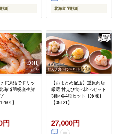
羽幌町
北海道 羽幌町
ッド凍結でドリッ
【おまとめ配送】重原商店
北海道羽幌産生鮮
厳選 甘えび食べ比べセット
び
3種×各4瓶セット【冷凍】
312601】
【05121】
00円
27,000円