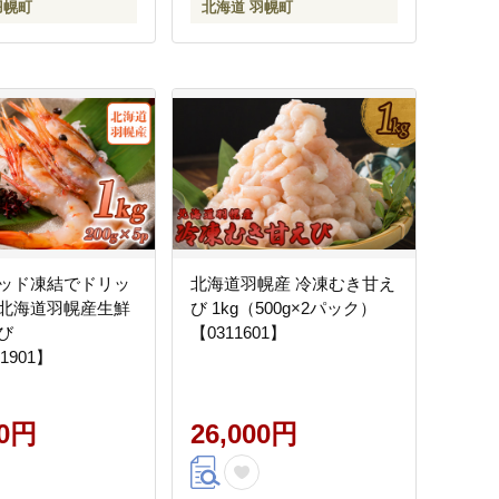
羽幌町
北海道 羽幌町
ッド凍結でドリッ
北海道羽幌産 冷凍むき甘え
北海道羽幌産生鮮
び 1kg（500g×2パック）
び
【0311601】
11901】
00円
26,000円