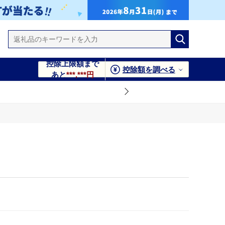
控除上限額まで
控除額を調べる
あと
***,***円