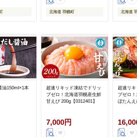
町
北海道 羽幌町
北海道 
150ml×1本
超速リキッド凍結でドリッ
超速リキ
】
プゼロ！北海道羽幌産生鮮
プゼロ！
甘えび 200g【0312401】
ぼたんえび
7,000円
16,0