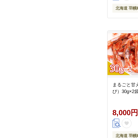
北海道 羽幌
まるごと甘
び）30g×2
8,000円
北海道 羽幌