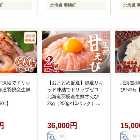
町
北海道 羽幌町
北海道 
ド凍結でドリッ
【おまとめ配送】超速リキ
北海道羽
海道羽幌産生鮮
ッド凍結でドリップゼロ！
び 500g
北海道羽幌産生鮮甘えび
801】
2kg（200g×10パック）
【0312001】
円
36,000円
15,0