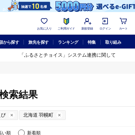
お気に入り
ご利用ガイド
新規登録
ログイン
カート
額から探す
旅先を探す
ランキング
特集
取り組み
「ふるさとチョイス」システム連携に関して
細検索結果
えび
北海道 羽幌町
高い順
新着順