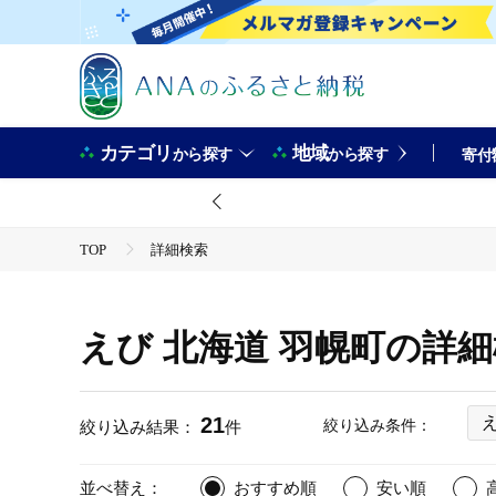
カテゴリ
地域
から探す
から探す
寄付
TOP
詳細検索
えび 北海道 羽幌町の詳
21
絞り込み条件：
絞り込み結果：
件
並べ替え：
おすすめ順
安い順