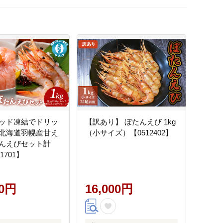
ッド凍結でドリッ
【訳あり】 ぼたんえび 1kg
北海道羽幌産甘え
（小サイズ）【0512402】
んえびセット計
11701】
00円
16,000円