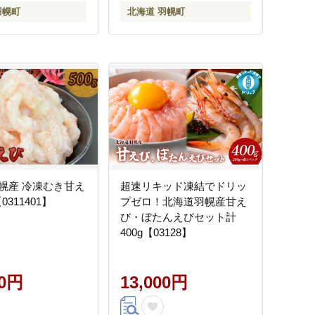
羽幌町
北海道 羽幌町
幌産 冷凍むき甘え
超速リキッド凍結でドリッ
【0311401】
プゼロ！北海道羽幌産甘え
び・ぼたんえびセット計
400g【03128】
00円
13,000円