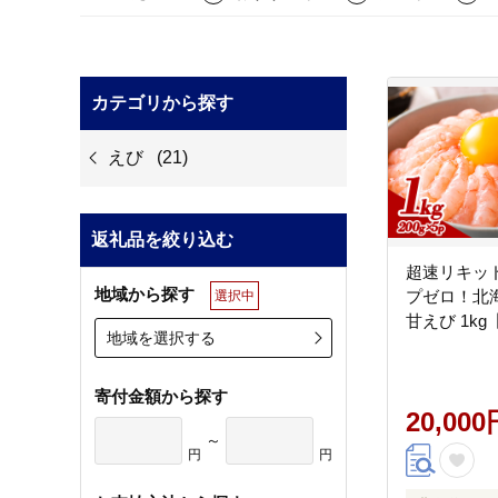
カテゴリから探す
えび
(21)
返礼品を絞り込む
超速リキッ
地域から探す
プゼロ！北
選択中
甘えび 1kg【
地域を選択する
寄付金額から探す
20,000
～
円
円