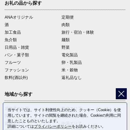
お礼の品から探す
ANAオリジナル
定期便
酒
肉類
加工食品
旅行・宿泊・体験
魚介類
麺類
日用品・雑貨
野菜
パン・菓子類
電化製品
フルーツ
卵・乳製品
ファッション
米・穀物
飲料(酒以外)
返礼品なし
地域から探す
北海道エリア
東北エリア
当サイトでは、サイト利便性向上のため、クッキー（Cookie）を使
用しています。サイトの閲覧を継続された場合、Cookieの利用に同
関東エリア
中部エリア
意したことものといたします。
近畿エリア
中国エリア
詳細については
プライバシーポリシー
をお読みください。