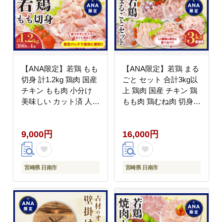
【ANA限定】若鶏 もも
【ANA限定】若鶏 まる
切身 計1.2kg 鶏肉 国産
ごと セット 合計3kg以
チキン もも肉 小分け
上 鶏肉 国産 チキン 鶏
美味しい カット済 人気
もも肉 鶏むね肉 切身
便利 おかず お弁当 お
ささみ 肝 砂肝 小肉 手
つまみ 食品 真空パック
羽先 手羽中 手羽元 肩
9,000円
16,000円
親子丼 から揚げ チキン
肉 骨付きもも 人気 小
南蛮 焼肉 万能食材 簡
分け おかず お弁当 食
単調理 おすすめ ご褒美
品 真空パック BBQ お
記念日 お祝い 贈り物
取り寄せ おすすめ 記念
宮崎県 日南市
宮崎県 日南市
ギフト 日南市 宮崎県
日 お祝い おすそ分け
送料無料_AA76-26
日南市 宮崎県 送料無料
_CA57-24