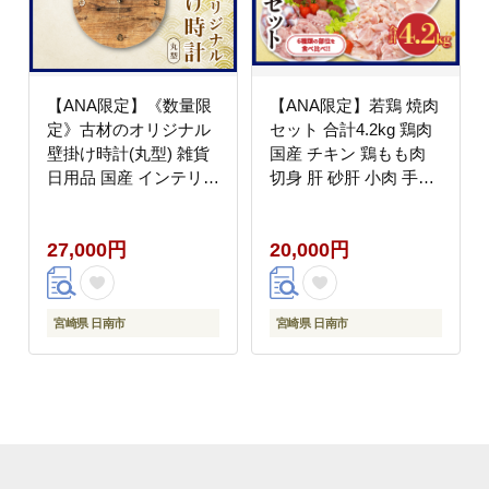
【ANA限定】《数量限
【ANA限定】若鶏 焼肉
定》古材のオリジナル
セット 合計4.2kg 鶏肉
壁掛け時計(丸型) 雑貨
国産 チキン 鶏もも肉
日用品 国産 インテリア
切身 肝 砂肝 小肉 手羽
アナログ 時計 リサイク
中 チキンリブ 肩肉 人
ル 工芸品 世界に一つだ
気 小分け 便利 おかず
27,000円
20,000円
け おしゃれ ナチュラル
お弁当 おつまみ 食品
リビング 寝室 子供部屋
真空パック BBQ 唐揚
家具 新生活 お祝い 新
げ お取り寄せ おすすめ
築祝い プレゼント 贈り
ご褒美 記念日 お祝い
宮崎県 日南市
宮崎県 日南市
物 ギフト 宮崎県 日南
おすそ分け 日南市 宮崎
市 送料無料_EB5-21
県 送料無料_D94-24