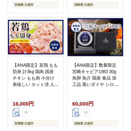
気 おすすめ ミヤチク
宮崎県 日南市
宮崎県 日南市
ブランド牛 冷凍 宮崎県
日南市 送料無料_D104-
25
【ANA限定】若鶏 もも
【ANA限定】数量限定
切身 計3kg 鶏肉 国産
宮崎キャビア1983 30g
チキン もも肉 小分け
魚卵 魚介 国産 食品 加
美味しい カット済 人気
工品 黒いダイヤ シロチ
便利 おかず お弁当 お
ョウザメ 高級 贅沢 世
つまみ 食品 真空パック
界三大珍味 おつまみ ご
16,000円
60,000円
親子丼 から揚げ チキン
褒美 記念日 お祝い パ
南蛮 焼肉 万能食材 簡
ーティー オードブル ギ
単調理 おすすめ ご褒美
フト 贈り物 プレゼント
記念日 お祝い 贈り物
お取り寄せ グルメ おす
宮崎県 日南市
宮崎県 日南市
ギフト 日南市 宮崎県
すめ 冷凍 宮崎県 日南