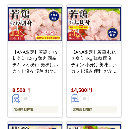
送料無料_CA56-24
市 送料無料_I28-25
【ANA限定】若鶏 むね
【ANA限定】若鶏 むね
切身 計1.2kg 鶏肉 国産
切身 計3kg 鶏肉 国産
チキン 小分け 美味しい
チキン 小分け 美味しい
カット済み 便利 おかず
カット済み 便利 おかず
お弁当 おつまみ 食品
お弁当 おつまみ 食品
真空パック ヘルシー か
真空パック ヘルシー か
8,500円
14,500円
ら揚げ チキン南蛮 焼肉
ら揚げ チキン南蛮 焼肉
サラダ 簡単調理 万能食
サラダ 簡単調理 万能食
材 おすすめ ご褒美 記
材 おすすめ ご褒美 記
念日 お祝い おすそ分け
念日 お祝い おすそ分け
宮崎県 日南市
宮崎県 日南市
冷凍 日南市 宮崎県 送
冷凍 日南市 宮崎県 送
料無料_AV6-26
料無料_BDV7-26