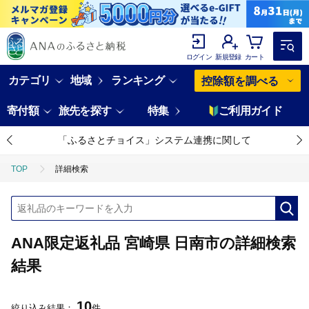
ログイン
新規登録
カート
カテゴリ
地域
ランキング
控除額を調べる
寄付額
旅先を探す
特集
ご利用ガイド
「ふるさとチョイス」システム連携に関して
TOP
詳細検索
ANA限定返礼品 宮崎県 日南市の詳細検索
結果
10
絞り込み結果：
件