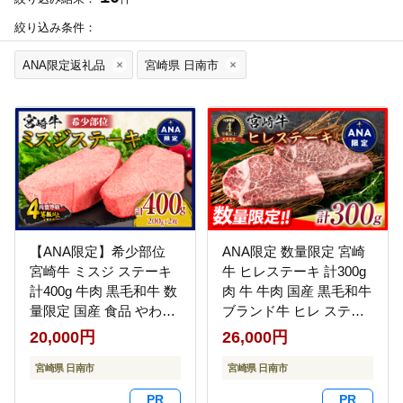
絞り込み条件：
ANA限定返礼品
宮崎県 日南市
【ANA限定】希少部位
ANA限定 数量限定 宮崎
宮崎牛 ミスジ ステーキ
牛 ヒレステーキ 計300g
計400g 牛肉 黒毛和牛 数
肉 牛 牛肉 国産 黒毛和牛
量限定 国産 食品 やわら
ブランド牛 ヒレ ステー
かい 高級 上質 贅沢 おか
キ 人気 赤身_EA12-23
20,000円
26,000円
ず おつまみ ご褒美 お祝
い 記念日 ギフト 贈り物
宮崎県 日南市
宮崎県 日南市
プレゼント 焼肉 鉄板焼