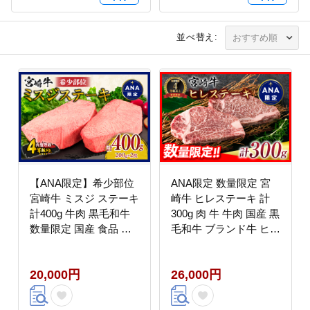
き BBQ 人気 おすすめ
ミヤチク ブランド牛 冷
凍 宮崎県 日南市 送料無
並べ替え:
料_D104-25
【ANA限定】希少部位
ANA限定 数量限定 宮
宮崎牛 ミスジ ステーキ
崎牛 ヒレステーキ 計
計400g 牛肉 黒毛和牛
300g 肉 牛 牛肉 国産 黒
数量限定 国産 食品 や
毛和牛 ブランド牛 ヒレ
わらかい 高級 上質 贅
ステーキ 人気 赤身
沢 おかず おつまみ ご
_EA12-23
20,000円
26,000円
褒美 お祝い 記念日 ギ
フト 贈り物 プレゼント
焼肉 鉄板焼き BBQ 人