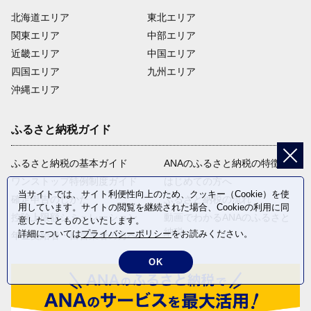
北海道エリア
東北エリア
関東エリア
中部エリア
近畿エリア
中国エリア
四国エリア
九州エリア
沖縄エリア
ふるさと納税ガイド
ふるさと納税の基本ガイド
ANAのふるさと納税の特徴
ワンストップ特例制度ガイド
はじめての方へ
当サイトでは、サイト利便性向上のため、クッキー（Cookie）を使
確定申告のしかた
ふるさと納税の流れ
用しています。サイトの閲覧を継続された場合、Cookieの利用に同
控除上限額シミュレーション
動画でわかるANAのふるさと
意したことものといたします。
納税
詳細については
プライバシーポリシー
をお読みください。
年金受給者・自営業者の方へ
OK