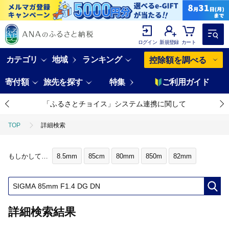
ログイン
新規登録
カート
カテゴリ
地域
ランキング
控除額を調べる
寄付額
旅先を探す
特集
ご利用ガイド
「ふるさとチョイス」システム連携に関して
TOP
詳細検索
もしかして…
8.5mm
85cm
80mm
850m
82mm
詳細検索結果