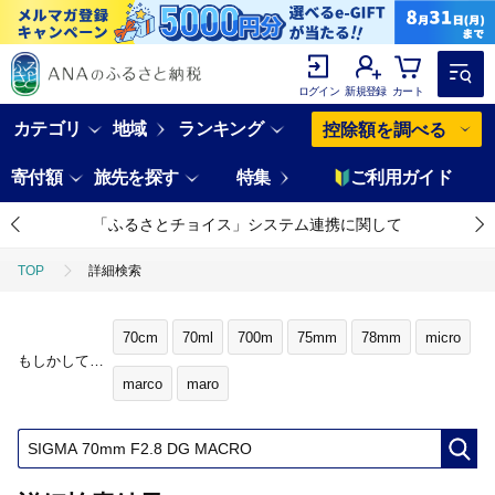
ログイン
新規登録
カート
カテゴリ
地域
ランキング
控除額を調べる
寄付額
旅先を探す
特集
ご利用ガイド
「ふるさとチョイス」システム連携に関して
TOP
詳細検索
70cm
70ml
700m
75mm
78mm
micro
もしかして…
marco
maro