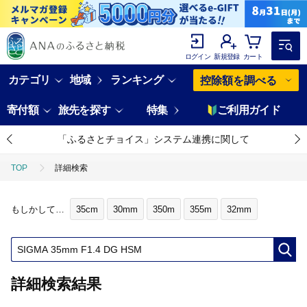
ログイン
新規登録
カート
カテゴリ
地域
ランキング
控除額を調べる
寄付額
旅先を探す
特集
ご利用ガイド
「ふるさとチョイス」システム連携に関して
TOP
詳細検索
もしかして…
35cm
30mm
350m
355m
32mm
詳細検索結果