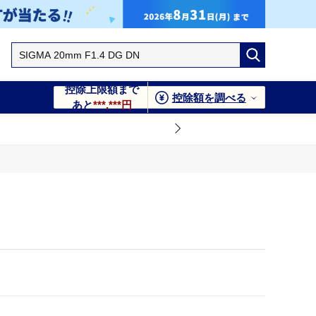
控除上限額まで
控除額を調べる
あと
***,***円