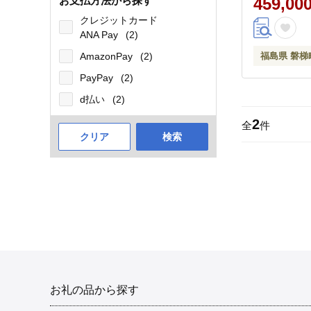
お支払方法から探す
459,00
クレジットカード
ANA Pay
(2)
AmazonPay
(2)
福島県 磐梯
PayPay
(2)
d払い
(2)
2
全
件
クリア
検索
お礼の品から探す