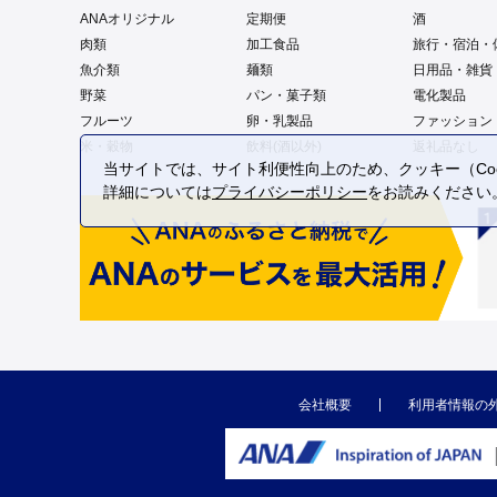
ANAオリジナル
定期便
酒
肉類
加工食品
旅行・宿泊・
魚介類
麺類
日用品・雑貨
野菜
パン・菓子類
電化製品
フルーツ
卵・乳製品
ファッション
米・穀物
飲料(酒以外)
返礼品なし
当サイトでは、サイト利便性向上のため、クッキー（Coo
詳細については
プライバシーポリシー
をお読みください
会社概要
利用者情報の