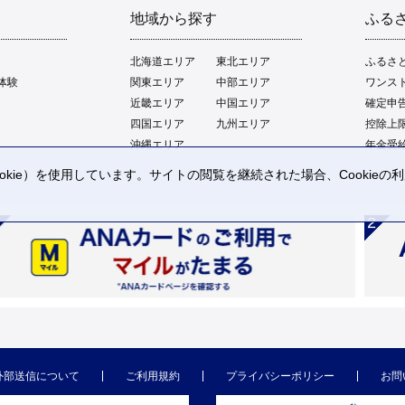
地域から探す
ふる
北海道エリア
東北エリア
ふるさ
体験
関東エリア
中部エリア
ワンス
近畿エリア
中国エリア
確定申
四国エリア
九州エリア
控除上
沖縄エリア
年金受
kie）を使用しています。サイトの閲覧を継続された場合、Cookie
。
外部送信について
ご利用規約
プライバシーポリシー
お問