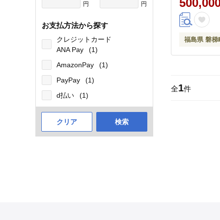
500,00
円
円
お支払方法から探す
クレジットカード
福島県 磐梯
ANA Pay
(1)
AmazonPay
(1)
PayPay
(1)
1
全
件
d払い
(1)
クリア
検索