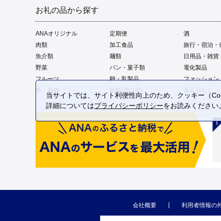
お礼の品から探す
ANAオリジナル
定期便
酒
肉類
加工食品
旅行・宿泊・
魚介類
麺類
日用品・雑貨
野菜
パン・菓子類
電化製品
フルーツ
卵・乳製品
ファッション
米・穀物
飲料(酒以外)
返礼品なし
当サイトでは、サイト利便性向上のため、クッキー（Coo
詳細については
プライバシーポリシー
をお読みください
会社概要
利用者情報の