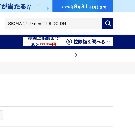
控除上限額まで
控除額を調べる
あと
***,***円