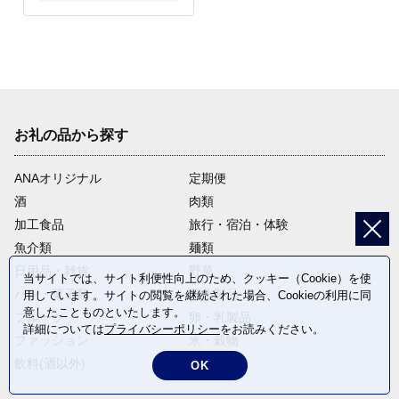
お礼の品から探す
ANAオリジナル
定期便
酒
肉類
加工食品
旅行・宿泊・体験
魚介類
麺類
日用品・雑貨
野菜
当サイトでは、サイト利便性向上のため、クッキー（Cookie）を使
パン・菓子類
電化製品
用しています。サイトの閲覧を継続された場合、Cookieの利用に同
意したことものといたします。
フルーツ
卵・乳製品
詳細については
プライバシーポリシー
をお読みください。
ファッション
米・穀物
飲料(酒以外)
返礼品なし
OK