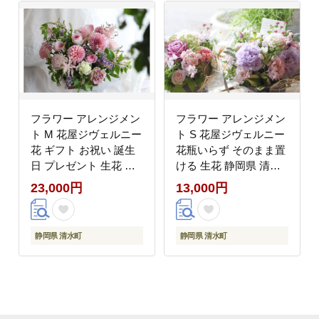
フラワー アレンジメン
フラワー アレンジメン
ト M 花屋ジヴェルニー
ト S 花屋ジヴェルニー
花 ギフト お祝い 誕生
花瓶いらず そのまま置
日 プレゼント 生花 静
ける 生花 静岡県 清水
岡県 清水町 可愛い 寿
町 かわいい おしゃれ
23,000円
13,000円
季節
静岡県 清水町
静岡県 清水町