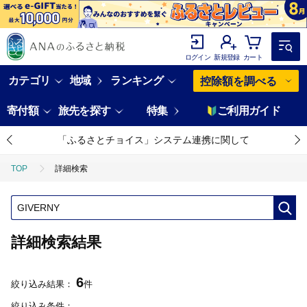
ログイン
新規登録
カート
カテゴリ
地域
ランキング
控除額を調べる
寄付額
旅先を探す
特集
ご利用ガイド
「ふるさとチョイス」システム連携に関して
TOP
詳細検索
詳細検索結果
6
絞り込み結果：
件
絞り込み条件：