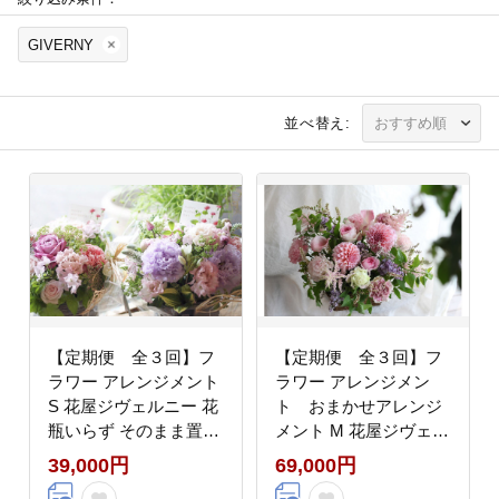
GIVERNY
並べ替え:
【定期便 全３回】フ
【定期便 全３回】フ
ラワー アレンジメント
ラワー アレンジメン
S 花屋ジヴェルニー 花
ト おまかせアレンジ
瓶いらず そのまま置け
メント M 花屋ジヴェル
る 生花 静岡県 清水町
ニー 花 ギフト お祝い
39,000円
69,000円
かわいい おしゃれ 季節
誕生日 プレゼント 生花