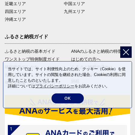
近畿エリア
中国エリア
四国エリア
九州エリア
沖縄エリア
ふるさと納税ガイド
ふるさと納税の基本ガイド
ANAのふるさと納税の特徴
ワンストップ特例制度ガイド
はじめての方へ
確定申告のしかた
ふるさと納税の流れ
当サイトでは、サイト利便性向上のため、クッキー（Cookie）を使
用しています。サイトの閲覧を継続された場合、Cookieの利用に同
控除上限額シミュレーション
動画でわかるANAのふるさと
意したことものといたします。
納税
年金受給者・自営業者の方へ
詳細については
プライバシーポリシー
をお読みください。
OK