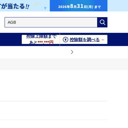
控除上限額まで
控除額を調べる
あと
***,***円