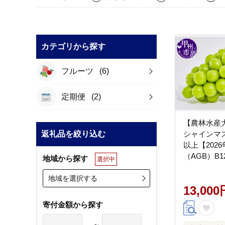
カテゴリから探す
フルーツ
(6)
定期便
(2)
【農林水産大
返礼品を絞り込む
シャインマス
以上【202
（AGB）B12
地域から探す
選択中
地域を選択する
13,000
寄付金額から探す
～