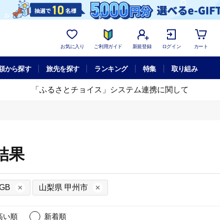
お気に入り
ご利用ガイド
新規登録
ログイン
カート
額から探す
旅先を探す
ランキング
特集
取り組み
「ふるさとチョイス」システム連携に関して
結果
GB
山梨県 甲州市
高い順
新着順