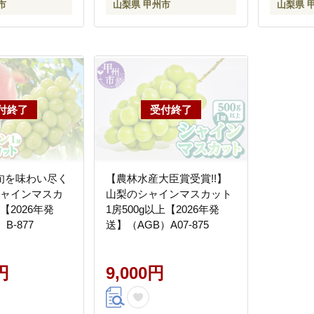
市
山梨県 甲州市
山梨県 
旬を味わい尽く
【農林水産大臣賞受賞!!】
シャインマスカ
山梨のシャインマスカット
【2026年発
1房500g以上【2026年発
B-877
送】（AGB）A07-875
円
9,000円