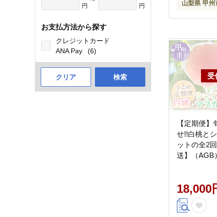
山梨県 甲州
円
円
お支払方法から探す
クレジットカード
ANA Pay
(6)
クリア
検索
【定期便】
せ!!白桃と
ットの全2回
送】（AGB）
18,000