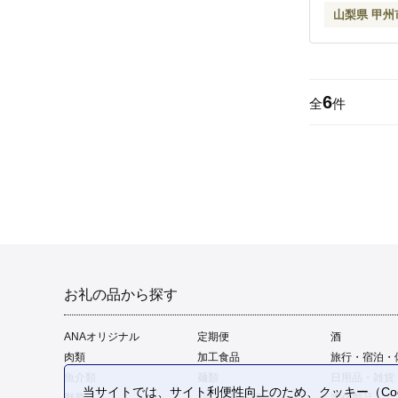
山梨県 甲州
6
全
件
お礼の品から探す
ANAオリジナル
定期便
酒
肉類
加工食品
旅行・宿泊・
魚介類
麺類
日用品・雑貨
当サイトでは、サイト利便性向上のため、クッキー（Coo