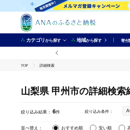
カテゴリ
地域
から探す
から探す
寄付
TOP
詳細検索
山梨県 甲州市の詳細検索
6
A
絞り込み条件：
絞り込み結果：
件
並べ替え：
おすすめ順
安い順