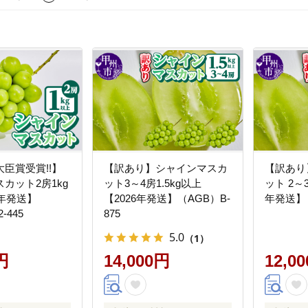
臣賞受賞!!】
【訳あり】シャインマスカ
【訳あり
カット2房1kg
ット3～4房1.5kg以上
ット 2～3
6年発送】
【2026年発送】（AGB）B-
年発送】（
-445
875
5.0
（1）
円
14,000円
12,0