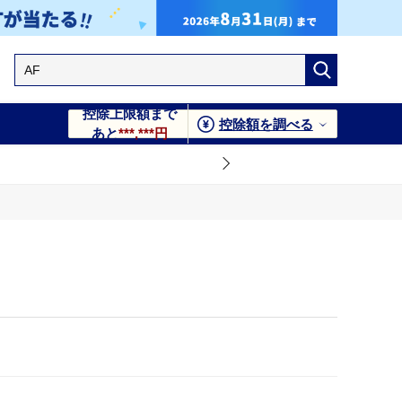
控除上限額まで
控除額を調べる
あと
***,***円