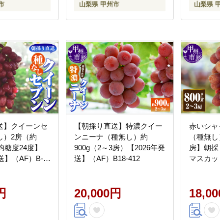
市
山梨県 甲州市
山梨県 
送】クイーンセ
【朝採り直送】特濃クイー
赤いシャ
し）2房（約
ンニーナ（種無し）約
（種無し）
平均糖度24度】
900g（2～3房）【2026年発
房】朝採
送】（AF）B-
送】（AF）B18-412
マスカッ
レッド・
【2026
円
20,000円
B13-450
18,0