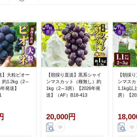
送】大粒ピオー
【朝採り直送】黒系シャイ
【朝採り
約1.2kg（2～
ンマスカット（種無し）約
ンマスカ
26年発送】
1kg（2～3房）【2026年発
1.1kg
1
送】（AF）B18-413
房）【20
B18-411
円
20,000円
18,0