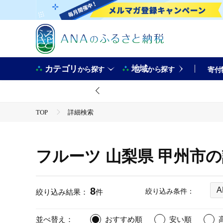
カテゴリ
地域
から探す
から探す
寄付
TOP
詳細検索
フルーツ 山梨県 甲州市
8
A
絞り込み条件：
絞り込み結果：
件
並べ替え：
おすすめ順
安い順