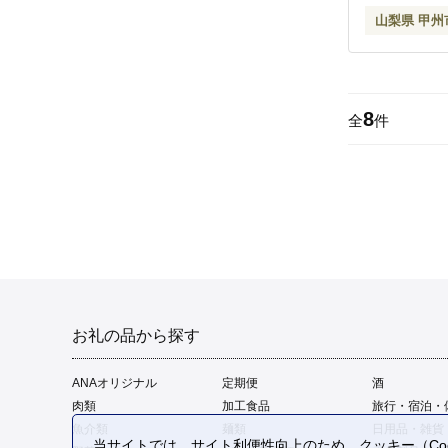
山梨県 甲州
8
全
件
お礼の品から探す
ANAオリジナル
定期便
酒
肉類
加工食品
旅行・宿泊・
魚介類
麺類
日用品・雑貨
当サイトでは、サイト利便性向上のため、クッキー（Coo