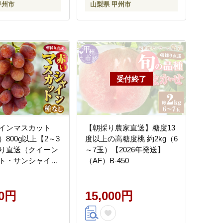
甲州市
山梨県 甲州市
インマスカット
【朝採り農家直送】糖度13
800g以上【2～3
度以上の高糖度桃 約2kg（6
り直送（クイーン
～7玉）【2026年発送】
ト・サンシャイン
（AF）B-450
紅シャイン2号）
年発送】（AF）
00円
15,000円