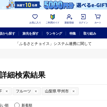
お気に入り
ご利用ガイド
新規登録
ログイン
カート
額から探す
旅先を探す
ランキング
特集
取り組み
「ふるさとチョイス」システム連携に関して
の詳細検索結果
F
フルーツ
山梨県 甲州市
高い順
新着順