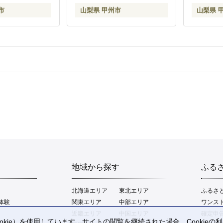
市
山梨県 甲州市
山梨県 
地域から探す
ふる
北海道エリア
東北エリア
ふるさ
体験
関東エリア
中部エリア
ワンス
近畿エリア
中国エリア
確定申
kie）を使用しています。サイトの閲覧を継続された場合、Cookie