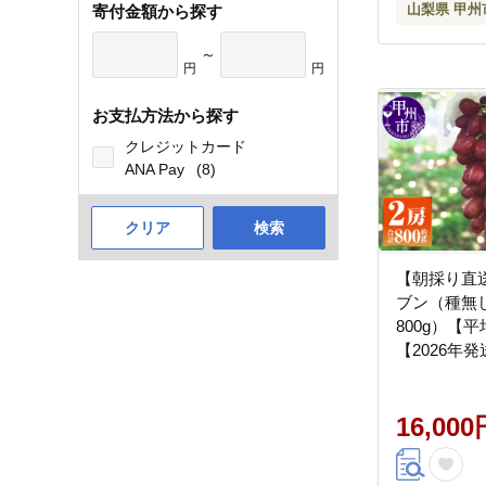
山梨県 甲州
寄付金額から探す
～
円
円
お支払方法から探す
クレジットカード
ANA Pay
(8)
クリア
検索
【朝採り直
ブン（種無
800g）【
【2026年発
459
16,000