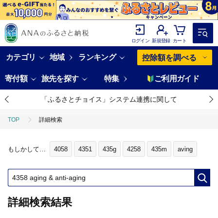
ログイン
新規登録
カート
カテゴリ
地域
ランキング
控除額を調べる
寄付額
旅先を探す
特集
ご利用ガイド
「ふるさとチョイス」システム連携に関して
TOP
詳細検索
もしかして…
4058
4351
435g
4258
435m
aving
詳細検索結果