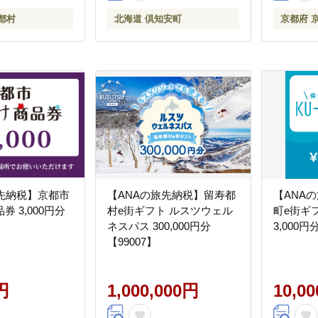
都村
北海道 倶知安町
京都府 
旅先納税】京都市
【ANAの旅先納税】留寿都
【ANA
 3,000円分
村e街ギフト ルスツウェル
町e街ギフ
ネスパス 300,000円分
3,000円
【99007】
円
1,000,000円
10,0