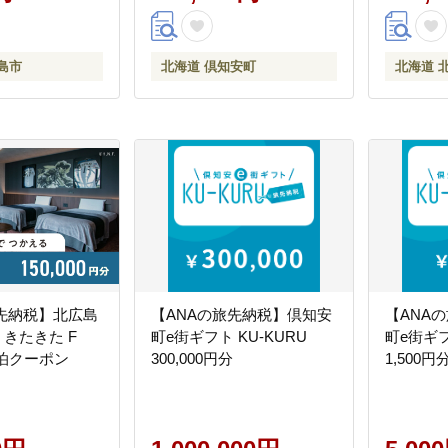
島市
北海道 倶知安町
北海道 
旅先納税】北広島
【ANAの旅先納税】倶知安
【ANA
 きたきた F
町e街ギフト KU-KURU
町e街ギフ
宿泊クーポン
300,000円分
1,500円