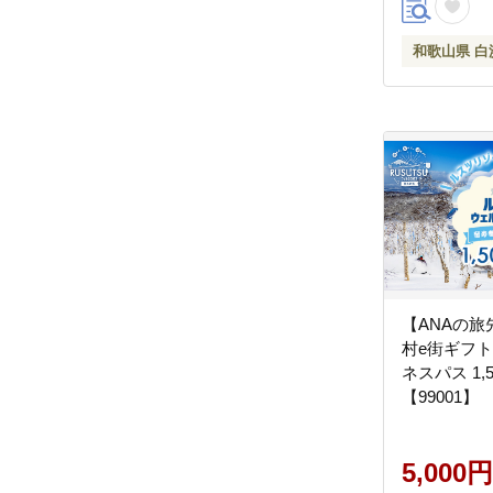
和歌山県 白
【ANAの
村e街ギフト
ネスパス 1,
【99001】
5,000円