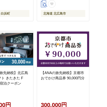
 白浜町
北海道 北広島市
の旅先納税】北広島
【ANAの旅先納税】京都市
ト きたきた F
おでかけ商品券 90,000円分
GE宿泊クーポン
000円
300,000円