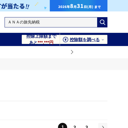
控除上限額まで
控除額を調べる
あと
***,***円
1
2
3