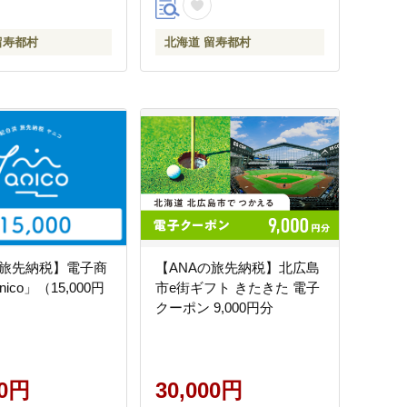
留寿都村
北海道 留寿都村
の旅先納税】電子商
【ANAの旅先納税】北広島
ico」（15,000円
市e街ギフト きたきた 電子
クーポン 9,000円分
00円
30,000円