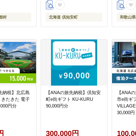
都村
北海道 倶知安町
和歌山県
旅先納税】北広島
【ANAの旅先納税】倶知安
【ANA
 きたきた 電子
町e街ギフト KU-KURU
市e街ギフ
,000円分
90,000円分
VILLA
30,000円
円
300,000円
100,