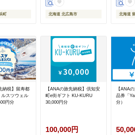
浜町
北海道 北広島市
北海道 
旅先納税】留寿都
【ANAの旅先納税】倶知安
【ANA
 ルスツウェル
町e街ギフト KU-KURU
品券「Yan
500円分
30,000円分
分）
100,000円
50,0