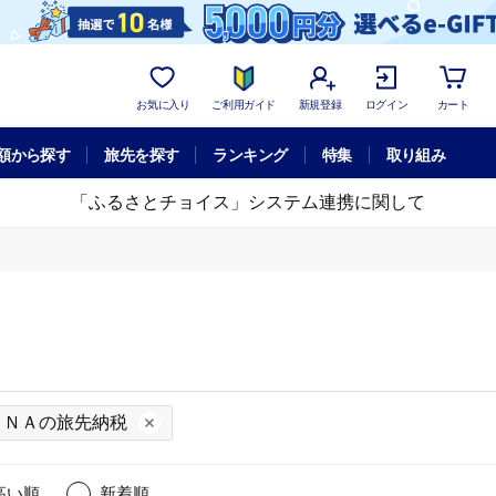
お気に入り
ご利用ガイド
新規登録
ログイン
カート
額から探す
旅先を探す
ランキング
特集
取り組み
「ふるさとチョイス」システム連携に関して
ＡＮＡの旅先納税
高い順
新着順