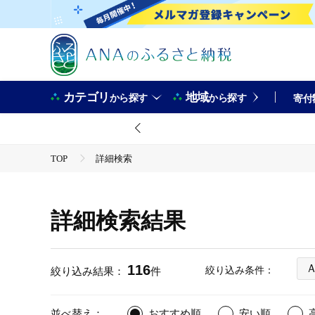
カテゴリ
地域
から探す
から探す
寄付
TOP
詳細検索
詳細検索結果
116
絞り込み条件：
絞り込み結果：
件
並べ替え：
おすすめ順
安い順