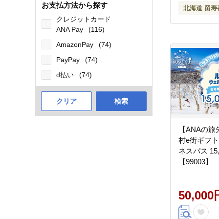
お支払方法から探す
北海道 留寿
クレジットカード
ANA Pay
(116)
AmazonPay
(74)
PayPay
(74)
d払い
(74)
クリア
検索
【ANAの
村e街ギフト
ネスパス 15
【99003】
50,000