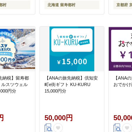
都村
北海道 留寿都村
京都府 
旅先納税】留寿都
【ANAの旅先納税】倶知安
【ANA
 ルスツウェル
町e街ギフト KU-KURU
おでかけ商
,000円分
15,000円分
円
50,000円
50,0