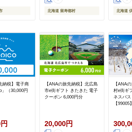
市
北海道 留寿都村
北海道 
旅先納税】電子商
【ANAの旅先納税】北広島
【ANA
o」（30,000円
市e街ギフト きたきた 電子
村e街ギ
クーポン 6,000円分
ネスパス 
【99005
0円
20,000円
300,