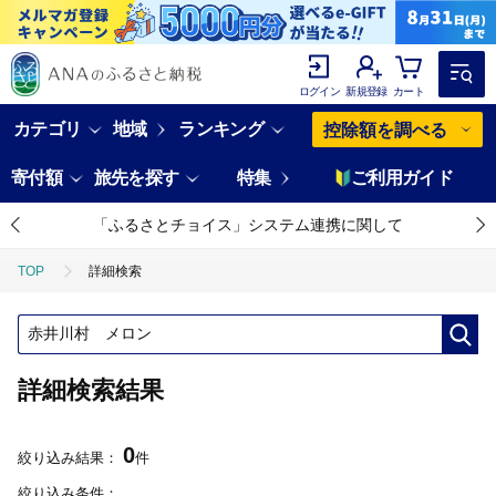
ログイン
新規登録
カート
カテゴリ
地域
ランキング
控除額を調べる
寄付額
旅先を探す
特集
ご利用ガイド
「ふるさとチョイス」システム連携に関して
TOP
詳細検索
詳細検索結果
0
絞り込み結果：
件
絞り込み条件：