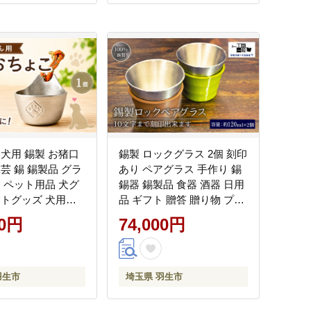
 犬用 錫製 お猪口
錫製 ロックグラス 2個 刻印
品 グラ
あり ペアグラス 手作り 錫
ト ペット用品 犬グ
錫器 錫製品 食器 酒器 日用
ットグッズ 犬用品
品 ギフト 贈答 贈り物 プレ
飲み器 犬用食器 愛
ゼント ギフト包装 キャン
00円
74,000円
ちゃん おしゃれ ひ
プ アウトドア ひとつぶく
らふと 工房一粒株
らふと 工房一粒株式会社
埼玉県 羽生市
埼玉県 羽生市
羽生市
埼玉県 羽生市