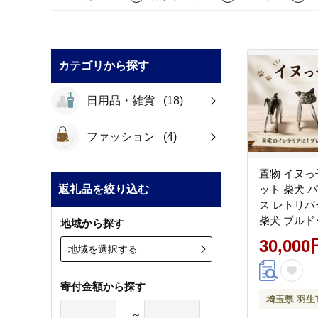
カテゴリから探す
日用品・雑貨
(18)
ファッション
(4)
置物 イヌっ
返礼品を絞り込む
ット 柴犬 
ス レトリバ
柴犬 ブルド
地域から探す
ンレトリバ
30,000
地域を選択する
ド 錫 錫製品
テリア デザ
くらふと 
寄付金額から探す
埼玉県 羽生
埼玉県 羽生
～