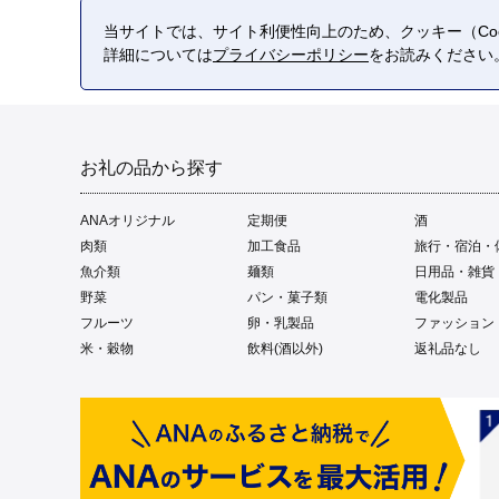
当サイトでは、サイト利便性向上のため、クッキー（Coo
詳細については
プライバシーポリシー
をお読みください
お礼の品から探す
ANAオリジナル
定期便
酒
肉類
加工食品
旅行・宿泊・
魚介類
麺類
日用品・雑貨
野菜
パン・菓子類
電化製品
フルーツ
卵・乳製品
ファッション
米・穀物
飲料(酒以外)
返礼品なし