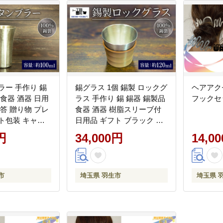
ラー 手作り 錫
錫グラス 1個 錫製 ロックグ
ヘアアク
 食器 酒器 日用
ラス 手作り 錫 錫器 錫製品
フックセ
贈答 贈り物 プレ
食器 酒器 樹脂スリーブ付
ト包装 キャン
日用品 ギフト ブラック グ
ア 純錫製タン
リーン キャメル 贈答 贈り
円
34,000円
14,0
とつぶくらふと
物 プレゼント ギフト包装
式会社 埼玉県
キャンプ アウトドア 純錫
製グラス ひとつぶくらふと
工房一粒株式会社 埼玉県
市
埼玉県 羽生市
埼玉県 
羽生市