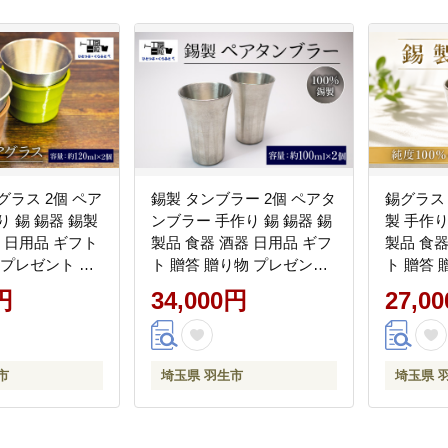
グラス 2個 ペア
錫製 タンブラー 2個 ペアタ
錫グラス
り 錫 錫器 錫製
ンブラー 手作り 錫 錫器 錫
製 手作り
器 日用品 ギフト
製品 食器 酒器 日用品 ギフ
製品 食器
 プレゼント 母
ト 贈答 贈り物 プレゼント
ト 贈答
 敬老の日 ギフ
ギフト包装 キャンプ アウ
ギフト包
円
34,000円
27,0
ャンプ アウトド
トドア ひとつぶくらふと
トドア 
くらふと 工房
工房一粒株式会社 埼玉県
工房一粒
 埼玉県 羽生
羽生市
羽生市
市
埼玉県 羽生市
埼玉県 