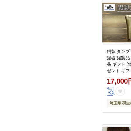
錫製 タンブ
錫器 錫製品
品 ギフト 
ゼント ギフ
プ アウトド
17,000
ブラー ひ
工房一粒株
羽生市
埼玉県 羽生