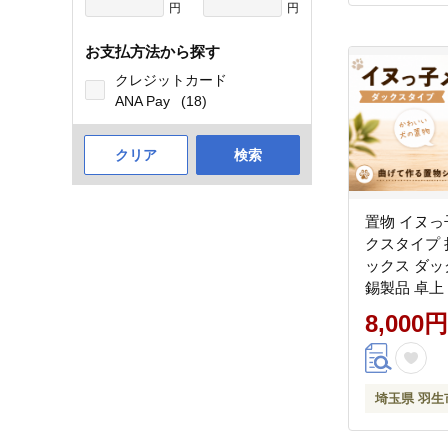
円
円
お支払方法から探す
クレジットカード
ANA Pay
(18)
クリア
検索
置物 イヌっ
クスタイプ 
ックス ダッ
錫製品 卓上
ア デザイン
8,000円
ふと 工房一
玉県 羽生市
埼玉県 羽生