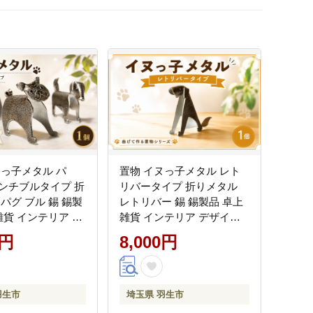
ヌっ子メタル パ
置物 イヌっ子メタル レト
ンチブルタイプ 折
リバータイプ 折りメタル
パグ ブル 錫 錫製
レトリバー 錫 錫製品 卓上
雑貨 インテリア デ
雑貨 インテリア デザイン
ひとつぶくらふと
ひとつぶくらふと 工房一粒
0円
8,000円
株式会社 埼玉県
株式会社 埼玉県 羽生市
羽生市
埼玉県 羽生市