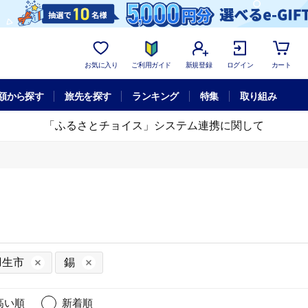
お気に入り
ご利用ガイド
新規登録
ログイン
カート
額から探す
旅先を探す
ランキング
特集
取り組み
「ふるさとチョイス」システム連携に関して
羽生市
錫
高い順
新着順