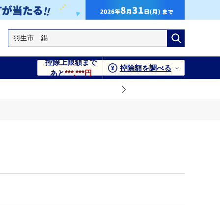
控除上限額まで
控除額を調べる
あと
***,***円