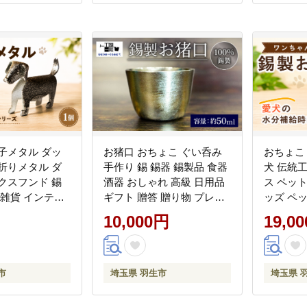
子メタル ダッ
お猪口 おちょこ ぐい呑み
おちょこ
折りメタル ダ
手作り 錫 錫器 錫製品 食器
犬 伝統工芸 錫 錫製
クスフンド 錫
酒器 おしゃれ 高級 日用品
ス ペッ
 雑貨 インテリ
ギフト 贈答 贈り物 プレゼ
ッズ ペ
 ひとつぶくら
ント ギフト包装 キャンプ
食器 水
10,000円
19,0
粒株式会社 埼
アウトドア ひとつぶくらふ
犬 ワン
と 工房一粒株式会社 埼玉
とつぶく
県 羽生市
式会社 
市
埼玉県 羽生市
埼玉県 