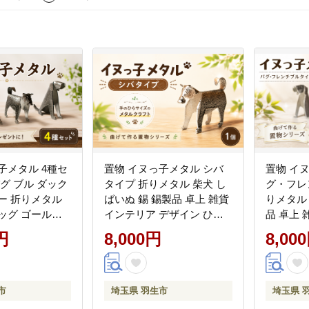
子メタル 4種セ
置物 イヌっ子メタル シバ
置物 イ
パグ ブル ダック
タイプ 折りメタル 柴犬 し
グ・フレ
ー 折りメタル
ばいぬ 錫 錫製品 卓上 雑貨
りメタル 
ッグ ゴールデ
インテリア デザイン ひと
品 卓上 
ー ダックスフン
つぶくらふと 工房一粒株式
ザイン 
円
8,000円
8,00
 卓上 雑貨 イン
会社 埼玉県 羽生市
工房一粒
イン ひとつぶ
羽生市
工房一粒株式会社
市
市
埼玉県 羽生市
埼玉県 