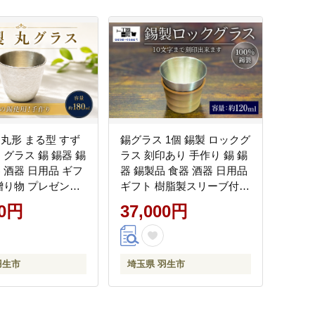
 丸形 まる型 すず
錫グラス 1個 錫製 ロックグ
 グラス 錫 錫器 錫
ラス 刻印あり 手作り 錫 錫
 酒器 日用品 ギフ
器 錫製品 食器 酒器 日用品
 贈り物 プレゼント
ギフト 樹脂製スリーブ付
装 キャンプ アウ
ブラック グリーン キャメ
00円
37,000円
ひとつぶくらふと
ル 贈答 贈り物 プレゼント
株式会社 埼玉県
ギフト包装 キャンプ アウ
トドア ひとつぶくらふと
工房一粒株式会社 埼玉県
羽生市
埼玉県 羽生市
羽生市