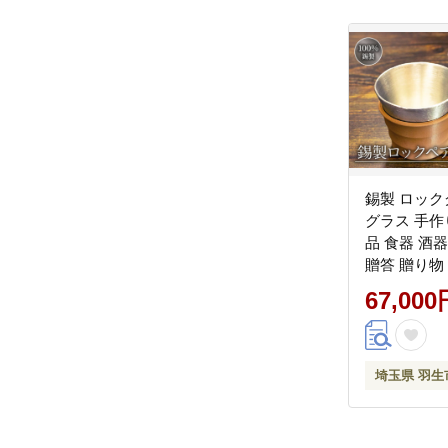
錫製 ロック
グラス 手作
品 食器 酒
贈答 贈り物
の日 父の日
67,000
ト 包装 キ
ア ひとつぶ
一粒株式会社
市
埼玉県 羽生