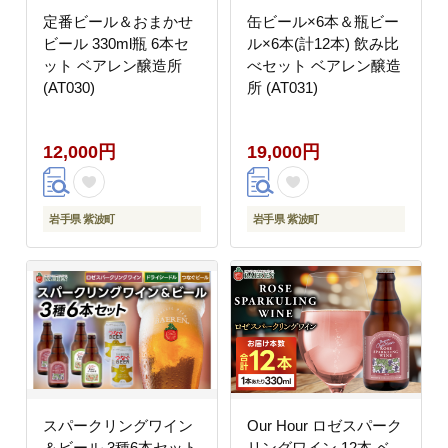
定番ビール＆おまかせ
缶ビール×6本＆瓶ビー
ビール 330ml瓶 6本セ
ル×6本(計12本) 飲み比
ット ベアレン醸造所
べセット ベアレン醸造
(AT030)
所 (AT031)
12,000円
19,000円
岩手県 紫波町
岩手県 紫波町
スパークリングワイン
Our Hour ロゼスパーク
＆ビール 3種6本セット
リングワイン 12本 ベ