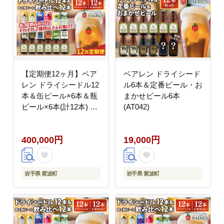
【定期便12ヶ月】ベア
ベアレン ドライシード
レン ドライシードル12
ル6本＆定番ビール・お
本＆缶ビール×6本＆瓶
まかせビール6本
ビール×6本(計12本) 飲
(AT042)
み比べセット 計24本
(AT047)
400,000円
19,000円
岩手県 紫波町
岩手県 紫波町