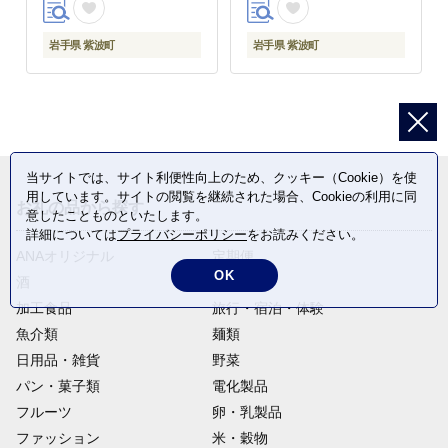
岩手県 紫波町
岩手県 紫波町
当サイトでは、サイト利便性向上のため、クッキー（Cookie）を使
用しています。サイトの閲覧を継続された場合、Cookieの利用に同
お礼の品から探す
意したことものといたします。
詳細については
プライバシーポリシー
をお読みください。
ANAオリジナル
定期便
OK
酒
肉類
加工食品
旅行・宿泊・体験
魚介類
麺類
日用品・雑貨
野菜
パン・菓子類
電化製品
フルーツ
卵・乳製品
ファッション
米・穀物