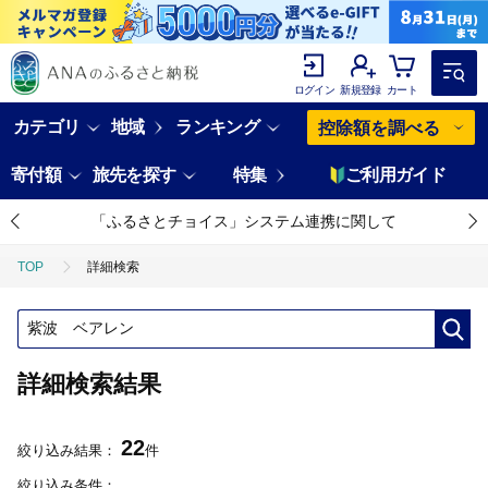
ログイン
新規登録
カート
カテゴリ
地域
ランキング
控除額を調べる
寄付額
旅先を探す
特集
ご利用ガイド
「ふるさとチョイス」システム連携に関して
TOP
詳細検索
詳細検索結果
22
絞り込み結果：
件
絞り込み条件：