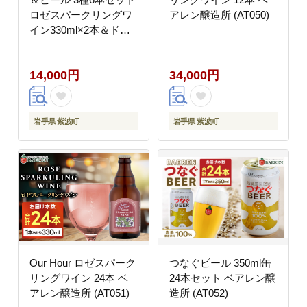
ロゼスパークリングワ
アレン醸造所 (AT050)
イン330ml×2本＆ドラ
イシードル330ml×2本
＆つなぐビール
14,000円
34,000円
350ml×2本 ベアレン醸
造所 （AT048）
岩手県 紫波町
岩手県 紫波町
Our Hour ロゼスパーク
つなぐビール 350ml缶
リングワイン 24本 ベ
24本セット ベアレン醸
アレン醸造所 (AT051)
造所 (AT052)