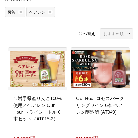
紫波
ベアレン
並べ替え:
＼岩手県産りんご100%
Our Hour ロゼスパーク
使用／ベアレン Our
リングワイン 6本 ベア
Hour ドライシードル 6
レン醸造所 (AT049)
本セット（AT015-2）