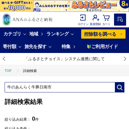
ログイン
新規登録
カート
カテゴリ
地域
ランキング
控除額を調べる
寄付額
旅先を探す
特集
ご利用ガイド
「ふるさとチョイス」システム連携に関して
TOP
詳細検索
詳細検索結果
0
絞り込み結果：
件
絞り込み条件：