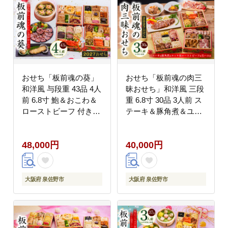
おせち「板前魂の葵」
おせち「板前魂の肉三
和洋風 与段重 43品 4人
昧おせち」和洋風 三段
前 6.8寸 鮑＆おこわ＆
重 6.8寸 30品 3人前 ス
ローストビーフ 付き
テーキ＆豚角煮＆ユッ
【おせち料理 板前魂 贅
ケ風ローストビーフ＆
沢おせち お節 惣菜 冷
生ハム 付き【おせち料
48,000円
40,000円
凍 先行予約 年内発送
理 板前魂 贅沢おせち
おせち料理2027】
お節 惣菜 冷凍 先行予
Y232
約 年内発送 おせち料理
2027】 Y205
大阪府 泉佐野市
大阪府 泉佐野市