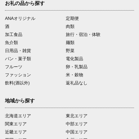
お礼の品から探す
ANAオリジナル
定期便
酒
肉類
加工食品
旅行・宿泊・体験
魚介類
麺類
日用品・雑貨
野菜
パン・菓子類
電化製品
フルーツ
卵・乳製品
ファッション
米・穀物
飲料(酒以外)
返礼品なし
地域から探す
北海道エリア
東北エリア
関東エリア
中部エリア
近畿エリア
中国エリア