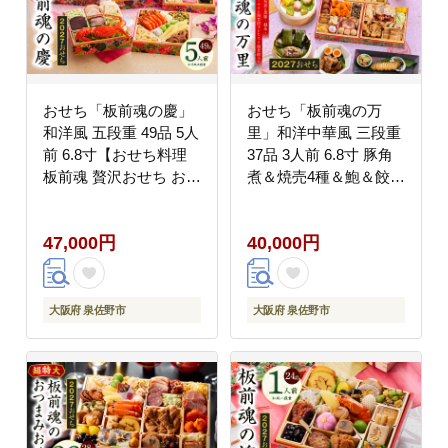
おせち「板前魂の慶」
おせち「板前魂の万
和洋風 五段重 49品 5人
里」和洋中華風 三段重
前 6.8寸【おせち料理
37品 3人前 6.8寸 豚角
板前魂 贅沢おせち お節
煮＆焼売4種＆鮑＆餃子
惣菜 冷凍 先行予約 年
2種＆たこちまき 付き
内発送 おせち料理
【おせち料理 板前魂 贅
47,000円
40,000円
2027】 Y207
沢おせち お節 惣菜 冷
凍 先行予約 年内発送
おせち料理2027】
Y216
大阪府 泉佐野市
大阪府 泉佐野市