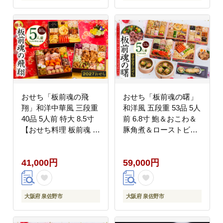
おせち「板前魂の飛
おせち「板前魂の曙」
翔」和洋中華風 三段重
和洋風 五段重 53品 5人
40品 5人前 特大 8.5寸
前 6.8寸 鮑＆おこわ＆
【おせち料理 板前魂 贅
豚角煮＆ローストビー
沢おせち お節 惣菜 冷
フ 付き【おせち料理 板
凍 先行予約 年内発送
前魂 贅沢おせち お節
41,000円
59,000円
おせち料理2027】
惣菜 冷凍 先行予約 年
Y204
内発送 おせち料理
2027】 Y233
大阪府 泉佐野市
大阪府 泉佐野市