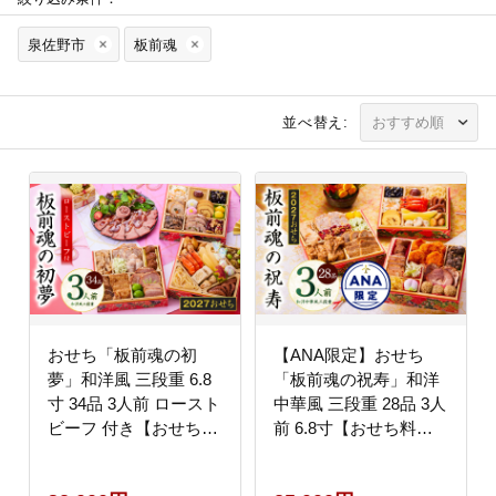
泉佐野市
板前魂
並べ替え:
おせち「板前魂の初
【ANA限定】おせち
夢」和洋風 三段重 6.8
「板前魂の祝寿」和洋
寸 34品 3人前 ロースト
中華風 三段重 28品 3人
ビーフ 付き【おせち料
前 6.8寸【おせち料理
理 板前魂 贅沢おせち
板前魂 贅沢おせち お節
お節 惣菜 冷凍 先行予
惣菜 冷凍 先行予約 年