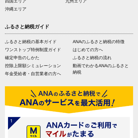
四国エリア
九州エリア
沖縄エリア
ふるさと納税ガイド
ふるさと納税の基本ガイド
ANAのふるさと納税の特徴
ワンストップ特例制度ガイド
はじめての方へ
確定申告のしかた
ふるさと納税の流れ
控除上限額シミュレーション
動画でわかるANAのふるさと
納税
年金受給者・自営業者の方へ