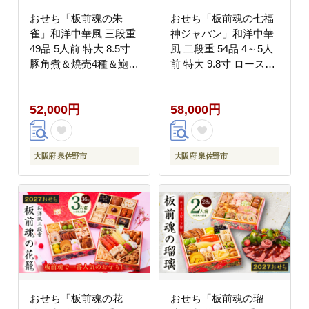
おせち「板前魂の朱
おせち「板前魂の七福
雀」和洋中華風 三段重
神ジャパン」和洋中華
49品 5人前 特大 8.5寸
風 二段重 54品 4～5人
豚角煮＆焼売4種＆鮑＆
前 特大 9.8寸 ロースト
餃子2種＆たこちまき
ビーフ＆福良鮑＆湯浅
付き【おせち料理 板前
醤油豚角煮＆喜泉蕎麦
52,000円
58,000円
魂 贅沢おせち お節 惣
＆海鮮箱入りおこわ 付
菜 冷凍 先行予約 年内
き【おせち料理 板前魂
発送 おせち料理2027】
贅沢おせち お節 惣菜
Y218
冷凍 先行予約 年内発送
大阪府 泉佐野市
大阪府 泉佐野市
おせち料理2027】
Y236
おせち「板前魂の花
おせち「板前魂の瑠