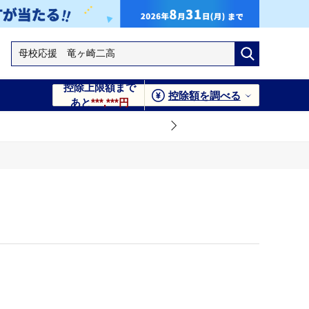
控除上限額まで
控除額を調べる
あと
***,***円