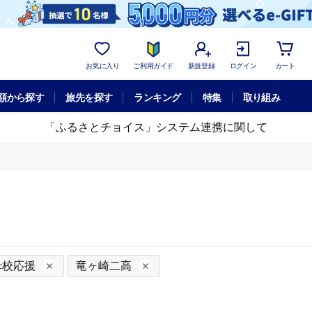
お気に入り
ご利用ガイド
新規登録
ログイン
カート
額から探す
旅先を探す
ランキング
特集
取り組み
「ふるさとチョイス」システム連携に関して
母校応援
竜ヶ崎二高