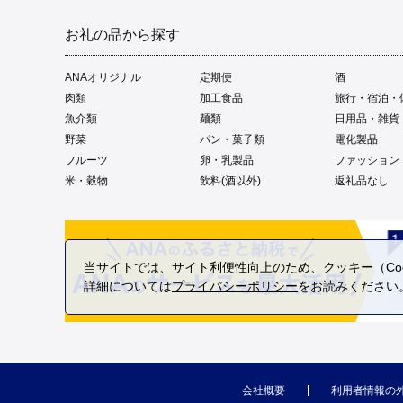
お礼の品から探す
ANAオリジナル
定期便
酒
肉類
加工食品
旅行・宿泊・
魚介類
麺類
日用品・雑貨
野菜
パン・菓子類
電化製品
フルーツ
卵・乳製品
ファッション
米・穀物
飲料(酒以外)
返礼品なし
当サイトでは、サイト利便性向上のため、クッキー（Coo
詳細については
プライバシーポリシー
をお読みください
会社概要
利用者情報の