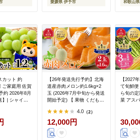
市
愛媛県 伊予市
和歌山県
12月下旬発送＞｜B249
スカット 約
【26年発送先行予約】北海
【202
3房 ご家庭用 佐賀
道産赤肉メロン約1.6kg×2
て旬鮮便
約 2026年8月
玉 (2026年7月中旬から発送
ら旬の定
】| シャイン
開始予定) 【 果物 くだもの
菜 アス
026 シャイン
フルーツ メロン 赤肉 赤肉
パラ ア
4.0
（2）
ぶどう 葡萄 ブ
メロン めろん meron melon
ドラッシ
フルーツ 果実 季
円
国産 デザート 産地直送 旬
12,000円
赤肉 メ
30,0
期間限定 国産 佐
お取り寄せ 甘い 北海道産
旭川市ふ
 人気 ランキン
旭川市 北海道 】_02061
ふるさと