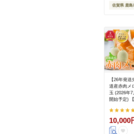
グ フルーツ 
佐賀県 鹿島
【26年発
道産赤肉メロン
玉 (2026
開始予定) 
フルーツ メ
メロン めろん 
国産 デザー
10,000
お取り寄せ 
旭川市 北海道