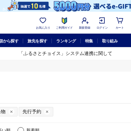
お気に入り
ご利用ガイド
新規登録
ログイン
カート
額から探す
旅先を探す
ランキング
特集
取り組み
「ふるさとチョイス」システム連携に関して
果物
先行予約
高い順
新着順