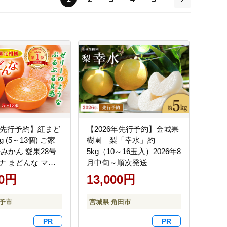
次
6年先行予約】紅まど
【2026年先行予約】金城果
kg (5～13個) ご家
樹園 梨「幸水」約
みかん 愛果28号
5kg（10～16玉入）2026年8
ナ まどんな マド
月中旬～順次発送
ん ミカン 蜜柑 果
00円
13,000円
もの フルーツ 柑橘
 柑橘類 愛媛果試
伊予市
宮城県 角田市
あいか おすすめ 人
寄せ 国産 愛媛 伊