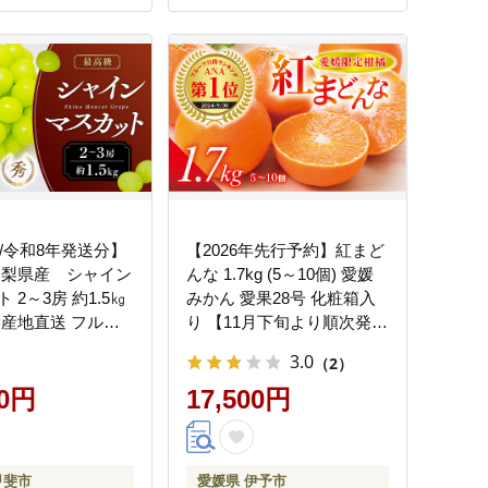
26年11月下旬から
発送＞｜B249
年/令和8年発送分】
【2026年先行予約】紅まど
山梨県産 シャイン
んな 1.7kg (5～10個) 愛媛
 2～3房 約1.5㎏
みかん 愛果28号 化粧箱入
 産地直送 フルー
り 【11月下旬より順次発送
くだもの ぶどう ブ
予定】 紅マドンナ まどん
3.0
（2）
萄 シャイン シャイ
な マドンナ みかん ミカン
ット 新鮮 人気 お
00円
蜜柑 果物 くだもの フルー
17,500円
産 贈答 ギフト お
ツ 柑橘 かんきつ 柑橘類 愛
山梨 甲斐市 AN-
媛果試第28号 あいか ギフ
ト 贈り物 贈答用 おすすめ
甲斐市
愛媛県 伊予市