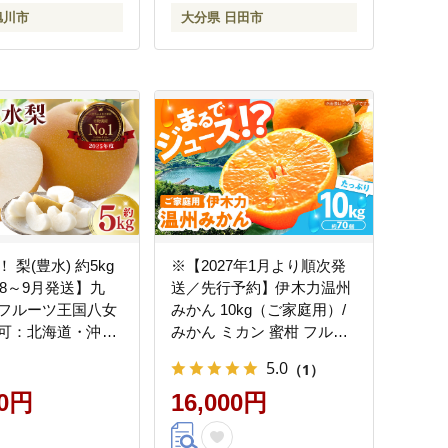
り寄せ 定期便 頒布
旭川市
大分県 日田市
送 クール便 】
 梨(豊水) 約5kg
※【2027年1月より順次発
年8～9月発送】九
送／先行予約】伊木力温州
フルーツ王国八女
みかん 10kg（ご家庭用）/
可：北海道・沖
みかん ミカン 蜜柑 フルー
＞ なし ナシ 果物
ツ 果物 / 諫早市 / 末永果樹
5.0
（1）
ルーツ 先行予約 デ
園 [AHBD001]
 新鮮 甘い 甘み ジ
00円
16,000円
 みずみずしい 果
 季節限定 冷蔵配送