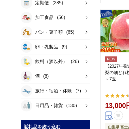
ト 贈り物 
定期便
(285)
人気 お取り
伊予市｜B3
加工食品
(56)
パン・菓子類
(65)
卵・乳製品
(9)
飲料（酒以外）
(26)
【2027年
梨の朝どれ桃
酒
(8)
～7玉
旅行・宿泊・体験
(7)
13,000
日用品・雑貨
(130)
返礼品を絞り込む
山梨県 富士