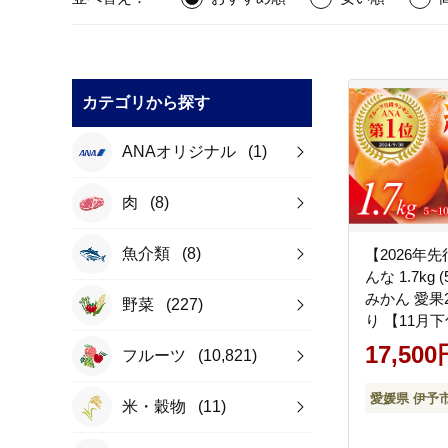
カテゴリから探す
ANAオリジナル
(1)
肉
(8)
魚介類
(8)
【2026年
んな 1.7kg 
みかん 愛果
野菜
(227)
り 【11月
予定】 紅マ
17,500
フルーツ
(10,821)
な マドンナ
蜜柑 果物 
愛媛県 伊予
米・穀物
(11)
ツ 柑橘 か
媛果試第28