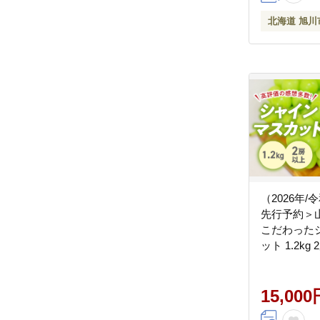
北海道 旭川
（2026年
先行予約＞
こだわった
ット 1.2kg
約 朝採り 
スカット 国
気 おすすめ
15,000
取り寄せ フ