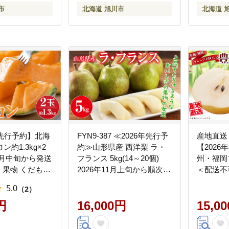
おすすめ B-658
道 お取
市
北海道 旭川市
北海道 
会 冷蔵配
_01107
送先行予約】北海
FYN9-387 ≪2026年先行予
産地直送！
約1.3kg×2
約≫山形県産 西洋梨 ラ・
【2026
年7月中旬から発送
フランス 5kg(14～20個)
州・福岡
【 果物 くだもの
2026年11月上旬から順次発
＜配送不
ロン 赤肉 赤肉
送 洋梨 ラフランス 秋果実
縄・離島
5.0
（2）
meron melon
果物 くだもの フルーツ 自
果実 フ
ト 産地直送 旬
円
宅用 産地直送 山形県 西川
16,000円
ザート 旬
15,0
甘い 北海道産
町 月山
ューシー
 】_03905
汁 国産