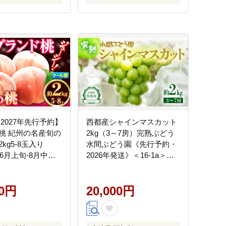
人気 お取り寄せ 国産 愛媛
伊予市｜B36
2027年先行予約】
西都産シャインマスカット
桃 紀州の名産旬の
2kg（3～7房）完熟ぶどう
kg5-8玉入り
水間ぶどう園《先行予約・
年6月上旬-8月中旬
2026年発送》＜16-1a＞ぶ
物 フルーツ 桃--
どう 葡萄 フルーツ 果物
cal254_6c8c_26_15000_2kg-
00円
20,000円