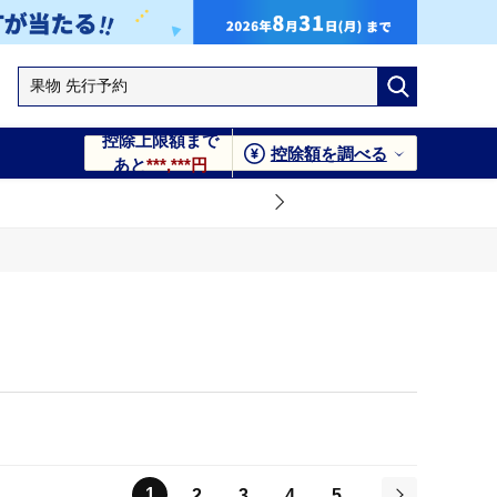
控除上限額まで
控除額を調べる
あと
***,***円
1
2
3
4
5