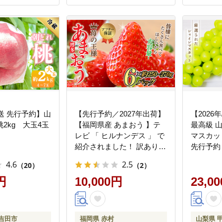
贈答用 おすすめ
予市＜20
寄せ 国産 愛媛
12月下旬
6
発送 先行予約】山
【先行予約／2027年出荷】
【2026
2kg 大玉4玉
【福岡県産 あまおう 】テ
最高級 
レビ 「 ヒルナンデス 」 で
マスカット
紹介されました！ 訳あり
先行予約
グランデ等級 約250-270
ツ 果物 
4.6
2.5
（20）
（2）
ｇ×６Ｐ いちご イチゴ 苺
ドウ 葡
円
博多 デザート 果物 くだも
10,000円
ンマスカ
23,0
の フルーツ ジャム スムー
すすめ 国
ジー ケーキ に 先行予約 数
取り寄せ 
量限定 TV紹介 人気 おすす
11
吉田市
福岡県 赤村
山梨県 