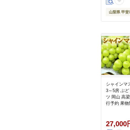
だもの ぶど
新鮮 甘い 
山梨県 甲斐
シャインマス
3～5房 ぶ
ツ 岡山 高梁
行予約 果物
27,000