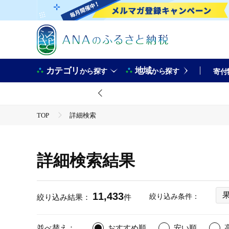
カテゴリ
地域
から探す
から探す
寄付
TOP
詳細検索
詳細検索結果
11,433
絞り込み条件：
絞り込み結果：
件
並べ替え：
おすすめ順
安い順