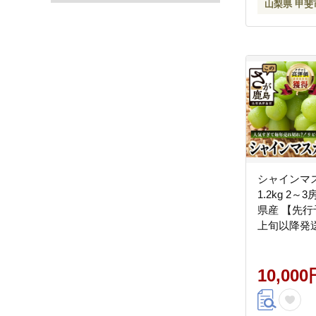
山梨県 甲斐
シャインマ
1.2kg 2～
県産 【先行予
上旬以降発送
マスカット 2
マスカット 
ドウ 果物 
10,000
節 旬 冷蔵 
賀県 鹿島市