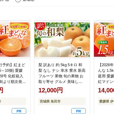
先行予約】紅まど
梨 訳あり 約 5kg 5キロ 和
【202
(5～10個) 愛媛
梨 なし ナシ 幸水 豊水 新高
んな 1.5
28号 化粧箱入
フルーツ 果物 旬の果物 お
庭用 愛媛
下旬より順次発送
取り寄せ グルメ 美味しい
紅マドン
ドンナ まどん
甘い 人気 おすすめ 吉川果
ンナ みか
円
12,000円
14,0
 みかん ミカン
樹園 宮城県 角田市 【先行
物 くだ
くだもの フルー
予約（2026年発送分）】
かんきつ
市
宮城県 角田市
愛媛県 
んきつ 柑橘類 愛
第28号 
号 あいか ギフ
気 お取り