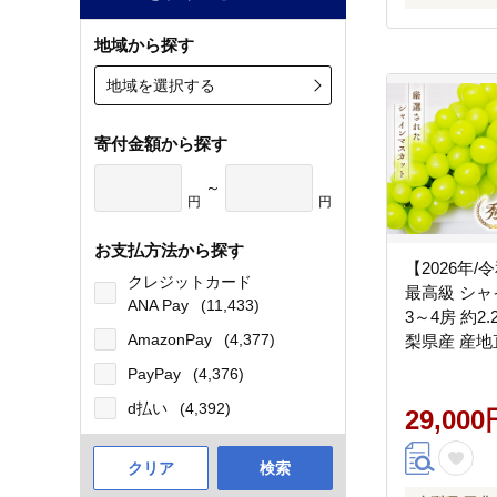
地域から探す
地域を選択する
寄付金額から探す
～
円
円
お支払方法から探す
【2026年
クレジットカード
最高級 シ
ANA Pay
(11,433)
3～4房 約2
AmazonPay
(4,377)
梨県産 産地
果物 くだも
PayPay
(4,376)
ウ 葡萄 シ
d払い
(4,392)
マスカット 
29,000
すめ 国産 
り寄せ 山梨 
クリア
検索