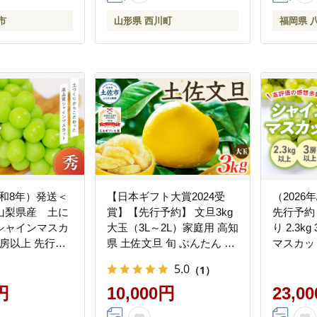
数量限定
市
山形県 西川町
福岡県 
/令和8年）発送＜
【日本ギフト大賞2024受
（2026
山梨県産 土に
賞】【先行予約】 文旦3kg
先行予約
シャインマスカ
大玉（3L～2L）家庭用 高知
り 2.3k
 2房以上 先行予
県 土佐文旦 旬 ぶんたん ブ
マスカッ
新鮮 シャインマ
ンタン 柑橘 フルーツ 果物
産地直送
5.0
（1）
産 産地直送 人
贈答 ギフト 土佐 高知 やの
答 ギフ
 贈答 ギフト お
円
一果彩【やの一果彩】
10,000円
ーツ 果
23,0
ルーツ 果物 く
[BQAC001]
ブドウ 