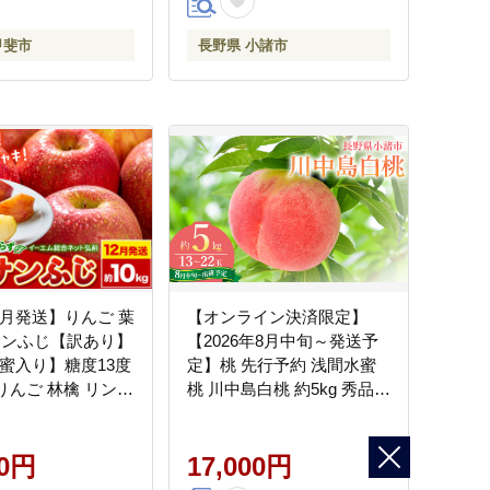
 甘い 皮ごと 甲斐
甲斐市
長野県 小諸市
2月発送】りんご 葉
【オンライン決済限定】
サンふじ【訳あり】
【2026年8月中旬～発送予
【蜜入り】糖度13度
定】桃 先行予約 浅間水蜜
りんご 林檎 リンゴ
桃 川中島白桃 約5kg 秀品
だもの フルーツ 青
13～22玉 贈答品 フルーツ
前市 不揃い 規格外
果物 白桃 甘い 冷蔵
約 家庭用 産地直送
00円
17,000円
青森県 弘前市]