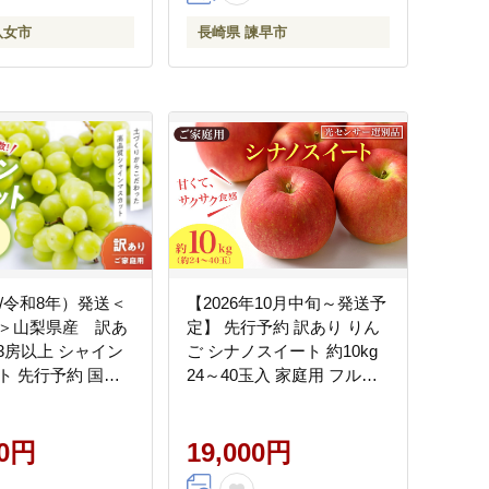
 秋の味覚
八女市
長崎県 諫早市
年/令和8年）発送＜
【2026年10月中旬～発送予
＞山梨県産 訳あ
定】 先行予約 訳あり りん
g 3房以上 シャイン
ご シナノスイート 約10kg
ト 先行予約 国産
24～40玉入 家庭用 フルー
 人気 おすすめ 贈
ツ 果物 甘い 訳あり おいし
ト お取り寄せ フル
い 林檎
物 くだもの ぶどう
00円
19,000円
葡萄 わけあり ワケ