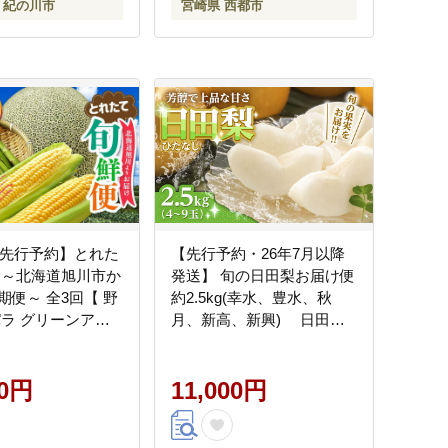
 紀の川市
宮崎県 西都市
7年先行予約】とれた
【先行予約・26年7月以降
 ～北海道旭川市か
発送】 旬の日田梨お届け便
期便～ 全3回【 野
約2.5kg(幸水、豊水、秋
パラ グリーンアス
月、新高、新興) 日田市 /
スパラガス ゴール
南国フルーツ株式会社 なし
ュ とうもろこし
梨 果物 フルーツ【配送不
ロン フルーツ 果物
00円
可地域：離島】[ARET007]
11,000円
るさと納税 北海道
納税 旭川市 北海