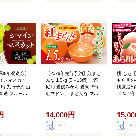
め 送料無料 3W13
/令和8年発送分】
【2026年先行予約】紅まど
桃 もも【
ャインマスカット
んな 1.5kg (5～13個) ご家
あら川の
.2㎏ 先行予約 山
庭用 愛媛みかん 愛果28号
桃厳選約2
直送 フルーツ
紅マドンナ まどんな マド
《2027
の ぶどう ブド
ンナ みかん ミカン 蜜柑 果
頃出荷》果
ャイン シャイン
物 くだもの フルーツ 柑橘
-
新鮮 人気 おす
円
かんきつ 柑橘類 愛媛果試
14,000円
wfn_cwlo
15,0
贈答 ギフト お取
第28号 あいか おすすめ 人
--
甲斐市 AN-12
気 お取り寄せ 国産 愛媛 伊
予市＜2026年11月下旬から