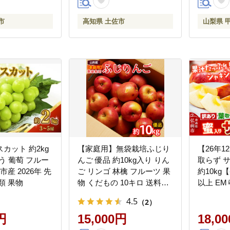
う ブドウ 葡萄
アリ 新鮮
皮ごと 甲斐市
市
市
高知県 土佐市
山梨県 
カット 約2kg
【家庭用】無袋栽培ふじり
【26年1
どう 葡萄 フルー
んご 優品 約10kg入り りん
取らず 
市産 2026年 先
ご リンゴ 林檎 フルーツ 果
約10kg
類 果物
物 くだもの 10キロ 送料無
以上 EM
料 山形【令和8年産先行予
果物 く
4.5
（2）
約】FS25-763
森県 弘
円
15,000円
[先行予
18,0
アップル 