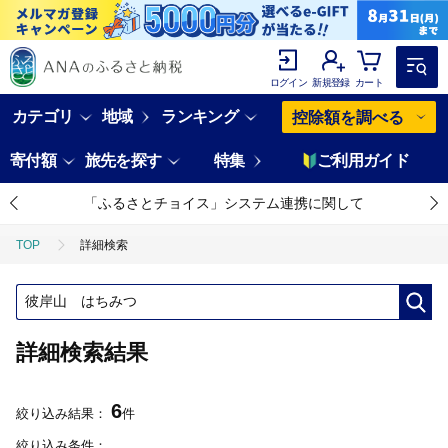
ログイン
新規登録
カート
カテゴリ
地域
ランキング
控除額を調べる
寄付額
旅先を探す
特集
ご利用ガイド
「ふるさとチョイス」システム連携に関して
TOP
詳細検索
詳細検索結果
6
絞り込み結果：
件
絞り込み条件：