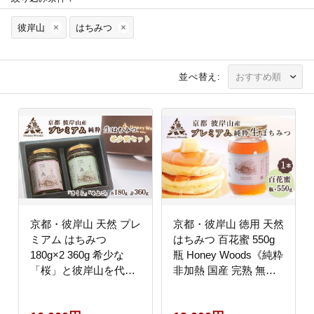
彼岸山
はちみつ
並べ替え:
京都・彼岸山 天然 プレ
京都・彼岸山 徳用 天然
ミアム はちみつ
はちみつ 百花蜜 550g
180g×2 360g 希少な
瓶 Honey Woods《純粋
「桜」と彼岸山を代表
非加熱 国産 完熟 無添
する「そよご」のセッ
加 生はちみつ 家庭用
ト 5つ星ホテル御用達
蜂蜜 健康 ダイエット》