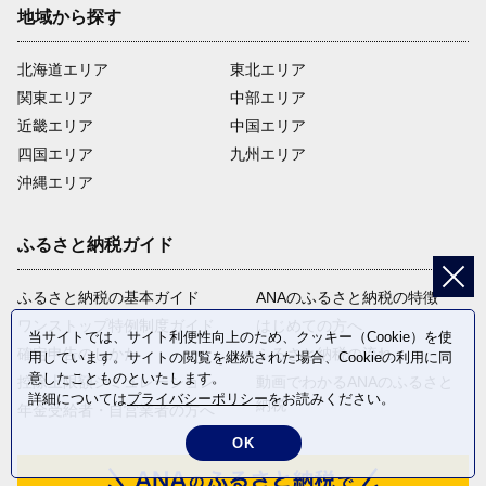
地域から探す
北海道エリア
東北エリア
関東エリア
中部エリア
近畿エリア
中国エリア
四国エリア
九州エリア
沖縄エリア
ふるさと納税ガイド
ふるさと納税の基本ガイド
ANAのふるさと納税の特徴
ワンストップ特例制度ガイド
はじめての方へ
当サイトでは、サイト利便性向上のため、クッキー（Cookie）を使
確定申告のしかた
ふるさと納税の流れ
用しています。サイトの閲覧を継続された場合、Cookieの利用に同
意したことものといたします。
控除上限額シミュレーション
動画でわかるANAのふるさと
詳細については
プライバシーポリシー
をお読みください。
納税
年金受給者・自営業者の方へ
OK