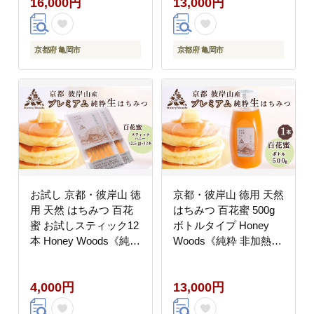
16,000円
13,000円
Honey Woods 贈答用
訳あり
化粧箱入り《純粋 非加
熱 国産 完熟 無添加 生
はちみつ ギフト プレゼ
京都府 亀岡市
京都府 亀岡市
ント お中元 健康》訳あ
り
お試し 京都・彼岸山 徳
京都・彼岸山 徳用 天然
用 天然 はちみつ 百花
はちみつ 百花蜜 500g
蜜 お試しスティック12
ボトルタイプ Honey
本 Honey Woods《純粋
Woods《純粋 非加熱
非加熱 国産 完熟 無添
国産 完熟 無添加 生は
加 生はちみつ 家庭用
ちみつ 家庭用 蜂蜜 健
4,000円
13,000円
蜂蜜 健康 ダイエット》
康 ダイエット》訳あり
訳あり