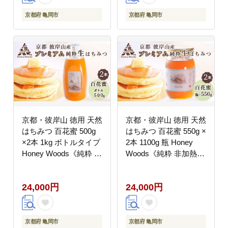
京都府 亀岡市
京都府 亀岡市
京都・彼岸山 徳用 天然
京都・彼岸山 徳用 天然
はちみつ 百花蜜 500g
はちみつ 百花蜜 550g ×
×2本 1kg ボトルタイプ
2本 1100g 瓶 Honey
Honey Woods《純粋 非
Woods《純粋 非加熱
加熱 国産 完熟 無添加
国産 完熟 無添加 生は
生はちみつ 家庭用 蜂蜜
ちみつ 家庭用 蜂蜜 健
24,000円
24,000円
健康 ダイエット》訳あ
康 ダイエット》訳あり
り
京都府 亀岡市
京都府 亀岡市