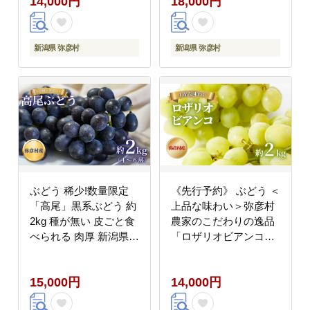
14,000円
18,000円
新潟県 弥彦村
新潟県 弥彦村
ぶどう 稀少!数量限定
《先行予約》 ぶどう ＜
「高尾」黒系ぶどう 約
上品な味わい＞弥彦村
2kg 種が無い 皮ごと食
農家のこだわりの逸品
べられる 肉厚 新潟県
「ロザリオビアンコ」
弥彦村産 贈答用 ギフト
約2kg | ぶどう 新潟県
贈り物 プレゼント お取
弥彦村 上品な甘み 皮ご
15,000円
14,000円
り寄せ 送料無料 新潟県
と食べられる 葡萄 ブド
弥彦村 弥彦アグリセン
ウ 贈答品 プレゼント