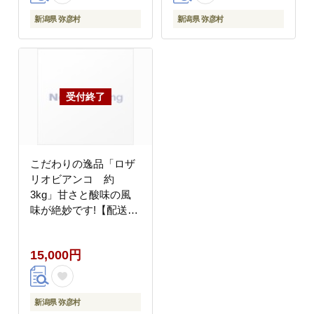
ター
ギフト ご褒美 贈答用
ご褒美 家庭用 ギフト
新潟県 弥彦村
新潟県 弥彦村
贈り物 プレゼント お取
り寄せ 送料無料 新潟県
弥彦村 弥彦アグリセン
ター
こだわりの逸品「ロザ
リオビアンコ 約
3kg」甘さと酸味の風
味が絶妙です!【配送不
可地域：離島】
15,000円
新潟県 弥彦村