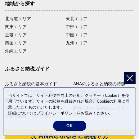
地域から探す
北海道エリア
東北エリア
関東エリア
中部エリア
近畿エリア
中国エリア
四国エリア
九州エリア
沖縄エリア
ふるさと納税ガイド
ふるさと納税の基本ガイド
ANAのふるさと納税の特徴
ワンストップ特例制度ガイド
はじめての方へ
当サイトでは、サイト利便性向上のため、クッキー（Cookie）を使
確定申告のしかた
ふるさと納税の流れ
用しています。サイトの閲覧を継続された場合、Cookieの利用に同
意したことものといたします。
控除上限額シミュレーション
動画でわかるANAのふるさと
詳細については
プライバシーポリシー
をお読みください。
納税
年金受給者・自営業者の方へ
OK