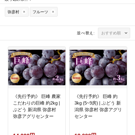
弥彦村
フルーツ
並べ替え:
《先行予約》 巨峰 農家
《先行予約》 巨峰 約
こだわりの巨峰 約2kg |
3kg (5~9房) | ぶどう 新
ぶどう 新潟県 弥彦村
潟県 弥彦村 弥彦アグリ
弥彦アグリセンター
センター