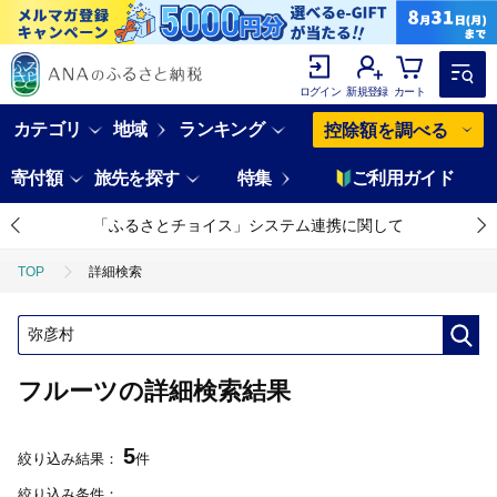
ログイン
新規登録
カート
カテゴリ
地域
ランキング
控除額を調べる
寄付額
旅先を探す
特集
ご利用ガイド
「ふるさとチョイス」システム連携に関して
TOP
詳細検索
フルーツの詳細検索結果
5
絞り込み結果：
件
絞り込み条件：