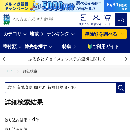
ログイン
新規登録
カート
カテゴリ
地域
ランキング
控除額を調べる
寄付額
旅先を探す
特集
ご利用ガイド
「ふるさとチョイス」システム連携に関して
TOP
詳細検索
詳細検索結果
4
絞り込み結果：
件
絞り込み条件：