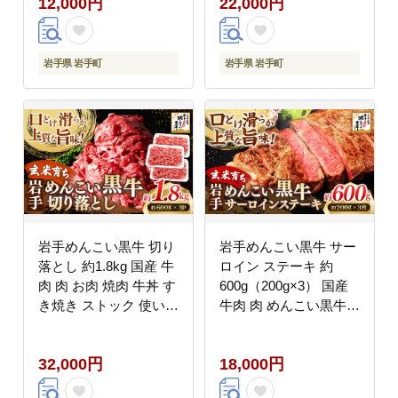
12,000円
22,000円
岩手県 岩手町
岩手県 岩手町
岩手めんこい黒牛 切り
岩手めんこい黒牛 サー
落とし 約1.8kg 国産 牛
ロイン ステーキ 約
肉 肉 お肉 焼肉 牛丼 す
600g（200g×3） 国産
き焼き ストック 使いや
牛肉 肉 めんこい黒牛
すい 冷凍 玄米育ち 岩
サーロイン ステーキ 焼
手県 岩手町
肉 小分け 冷凍 玄米育
32,000円
18,000円
ち お肉 岩手県 岩手町