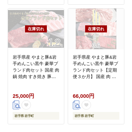
岩手県産 やまと豚&岩
岩手県産 やまと豚&岩
手めんこい黒牛 豪華ブ
手めんこい黒牛 豪華ブ
ランド肉セット 国産 肉
ランド肉セット【定期
鍋 焼肉 すき焼き 豚肉
便３か月】 国産 肉 牛
牛肉 豚ロース しゃぶし
肉 豚肉 やまと豚 鍋 焼
ゃぶ ステーキ
肉 すき焼き しゃぶしゃ
25,000円
66,000円
ぶ ロース バラ 小間切
れ サーロイン ステーキ
切り落とし 定期便 セッ
ト 岩手
岩手県 岩手町
岩手県 岩手町