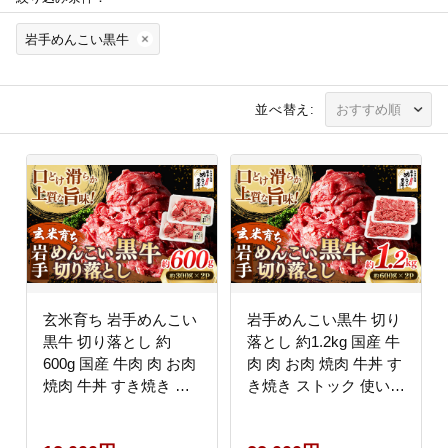
岩手めんこい黒牛
並べ替え:
玄米育ち 岩手めんこい
岩手めんこい黒牛 切り
黒牛 切り落とし 約
落とし 約1.2kg 国産 牛
600g 国産 牛肉 肉 お肉
肉 肉 お肉 焼肉 牛丼 す
焼肉 牛丼 すき焼き ス
き焼き ストック 使いや
トック 使いやすい 冷凍
すい 冷凍 玄米育ち 岩
玄米育ち 岩手県 岩手町
手県 岩手町