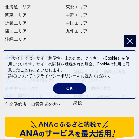
北海道エリア
東北エリア
関東エリア
中部エリア
近畿エリア
中国エリア
四国エリア
九州エリア
沖縄エリア
ふるさと納税ガイド
当サイトでは、サイト利便性向上のため、クッキー（Cookie）を使
用しています。サイトの閲覧を継続された場合、Cookieの利用に同
意したことものといたします。
ふるさと納税の基本ガイド
ANAのふるさと納税の特徴
詳細については
プライバシーポリシー
をお読みください。
ワンストップ特例制度ガイド
はじめての方へ
確定申告のしかた
ふるさと納税の流れ
OK
控除上限額シミュレーション
動画でわかるANAのふるさと
納税
年金受給者・自営業者の方へ