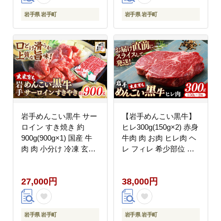
岩手県 岩手町
岩手県 岩手町
岩手めんこい黒牛 サー
【岩手めんこい黒牛】
ロイン すき焼き 約
ヒレ300g(150g×2) 赤身
900g(900g×1) 国産 牛
牛肉 肉 お肉 ヒレ肉 ヘ
肉 肉 小分け 冷凍 玄米
レ フィレ 希少部位 冷
育ち お肉 すき焼き肉
凍 ステーキ ギフト 贈
赤身スライス しゃぶし
り物 国産 岩手県 岩手
27,000円
38,000円
ゃぶ お取り寄せ 岩手県
町
産 岩手県 岩手町
岩手県 岩手町
岩手県 岩手町