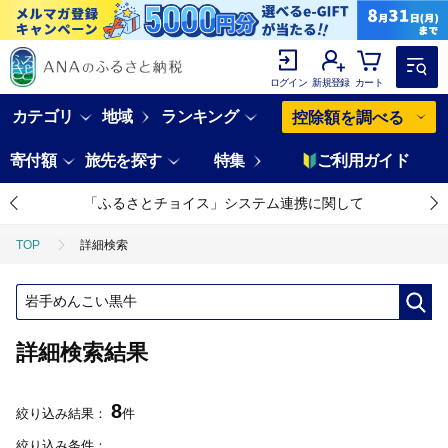
ログイン
新規登録
カート
カテゴリ
地域
ランキング
控除額を調べる
寄付額
旅先を探す
特集
ご利用ガイド
「ふるさとチョイス」システム連携に関して
TOP
詳細検索
詳細検索結果
8
絞り込み結果：
件
絞り込み条件：