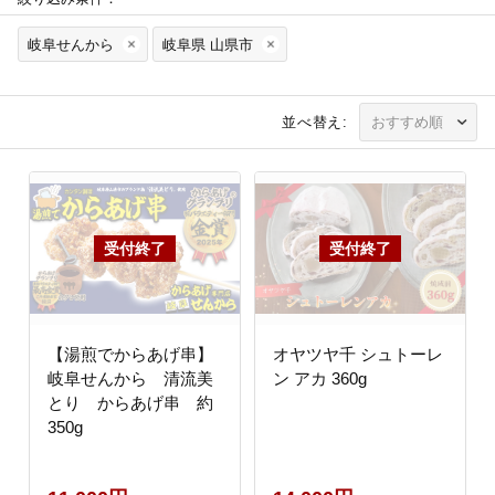
岐阜せんから
岐阜県 山県市
並べ替え:
【湯煎でからあげ串】
オヤツヤ千 シュトーレ
岐阜せんから 清流美
ン アカ 360g
とり からあげ串 約
350g