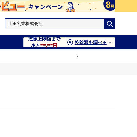
控除上限額まで
控除額を調べる
あと
***,***円