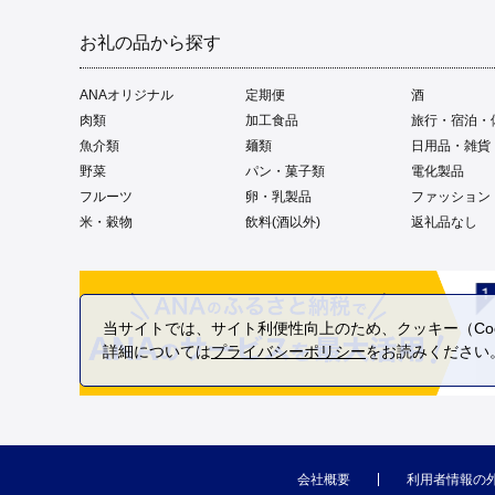
お礼の品から探す
ANAオリジナル
定期便
酒
肉類
加工食品
旅行・宿泊・
魚介類
麺類
日用品・雑貨
野菜
パン・菓子類
電化製品
フルーツ
卵・乳製品
ファッション
米・穀物
飲料(酒以外)
返礼品なし
当サイトでは、サイト利便性向上のため、クッキー（Coo
詳細については
プライバシーポリシー
をお読みください
会社概要
利用者情報の