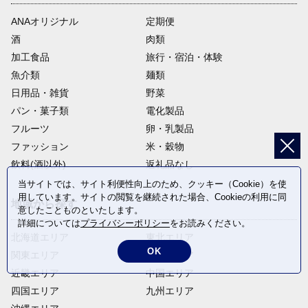
ANAオリジナル
定期便
酒
肉類
加工食品
旅行・宿泊・体験
魚介類
麺類
日用品・雑貨
野菜
パン・菓子類
電化製品
フルーツ
卵・乳製品
ファッション
米・穀物
飲料(酒以外)
返礼品なし
当サイトでは、サイト利便性向上のため、クッキー（Cookie）を使
用しています。サイトの閲覧を継続された場合、Cookieの利用に同
地域から探す
意したことものといたします。
詳細については
プライバシーポリシー
をお読みください。
北海道エリア
東北エリア
OK
関東エリア
中部エリア
近畿エリア
中国エリア
四国エリア
九州エリア