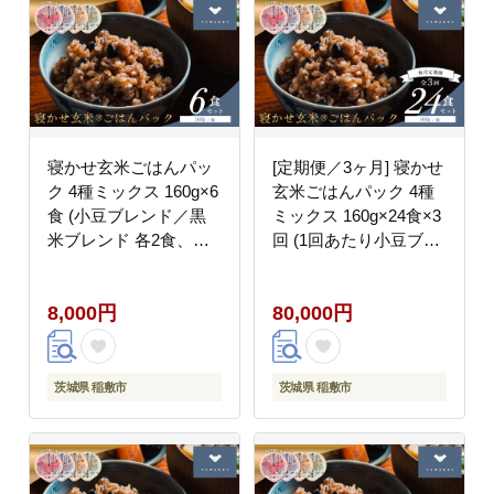
寝かせ玄米ごはんパッ
[定期便／3ヶ月] 寝かせ
ク 4種ミックス 160g×6
玄米ごはんパック 4種
食 (小豆ブレンド／黒
ミックス 160g×24食×3
米ブレンド 各2食、も
回 (1回あたり小豆ブレ
ち麦ブレンド／十五穀
ンド／黒米ブレンド 各
ブレンド 各1食)｜玄米
8食、もち麦ブレンド／
8,000円
80,000円
常温保存 パックご飯 備
十五穀ブレンド 各4食)
蓄 一人暮らし レトルト
｜玄米 常温保存 パック
雑穀 [1731]
ご飯 備蓄 一人暮らし
レトルト 雑穀 [2197]
茨城県 稲敷市
茨城県 稲敷市