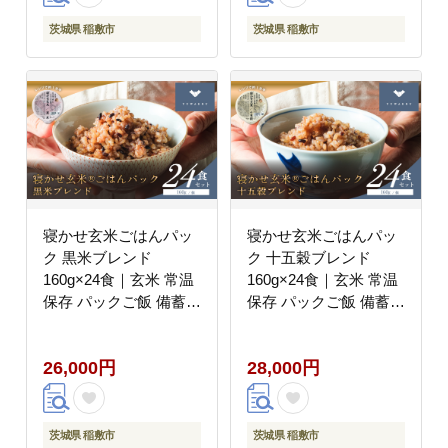
レトルト 雑穀 [1615]
茨城県 稲敷市
茨城県 稲敷市
寝かせ玄米ごはんパッ
寝かせ玄米ごはんパッ
ク 黒米ブレンド
ク 十五穀ブレンド
160g×24食｜玄米 常温
160g×24食｜玄米 常温
保存 パックご飯 備蓄
保存 パックご飯 備蓄
一人暮らし レトルト 黒
一人暮らし レトルト 雑
米 [1611]
穀 [1613]
26,000円
28,000円
茨城県 稲敷市
茨城県 稲敷市