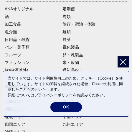
ANAオリジナル
定期便
酒
肉類
加工食品
旅行・宿泊・体験
魚介類
麺類
日用品・雑貨
野菜
パン・菓子類
電化製品
フルーツ
卵・乳製品
ファッション
米・穀物
飲料(酒以外)
返礼品なし
当サイトでは、サイト利便性向上のため、クッキー（Cookie）を使
用しています。サイトの閲覧を継続された場合、Cookieの利用に同
地域から探す
意したことものといたします。
詳細については
プライバシーポリシー
をお読みください。
北海道エリア
東北エリア
OK
関東エリア
中部エリア
近畿エリア
中国エリア
四国エリア
九州エリア
沖縄エリア