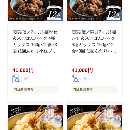
[定期便／3ヶ月] 寝かせ
[定期便／隔月3ヶ月] 寝
玄米ごはんパック 4種
かせ玄米ごはんパック
ミックス 160g×12食×3
4種ミックス 160g×12
回 (1回あたり小豆ブレ
食×3回 (1回あたり小豆
ンド／黒米ブレンド 各
ブレンド／黒米ブレン
4食、もち麦ブレンド／
ド 各4食、もち麦ブレ
41,000円
41,000円
十五穀ブレンド 各2食)
ンド／十五穀ブレンド
｜玄米 常温保存 パック
各2食)｜玄米 常温保存
ご飯 備蓄 一人暮らし
パックご飯 備蓄 一人暮
レトルト 雑穀 [2199]
らし レトルト 雑穀
茨城県 稲敷市
茨城県 稲敷市
[2200]