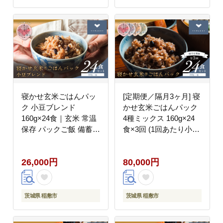
寝かせ玄米ごはんパッ
[定期便／隔月3ヶ月] 寝
ク 小豆ブレンド
かせ玄米ごはんパック
160g×24食｜玄米 常温
4種ミックス 160g×24
保存 パックご飯 備蓄
食×3回 (1回あたり小豆
一人暮らし レトルト 小
ブレンド／黒米ブレン
豆 [1610]
ド 各8食、もち麦ブレ
26,000円
80,000円
ンド／十五穀ブレンド
各4食)｜玄米 常温保存
パックご飯 備蓄 一人暮
らし レトルト 雑穀
茨城県 稲敷市
茨城県 稲敷市
[2198]