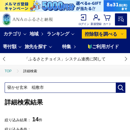
ログイン
新規登録
カート
カテゴリ
地域
ランキング
控除額を調べる
寄付額
旅先を探す
特集
ご利用ガイド
「ふるさとチョイス」システム連携に関して
TOP
詳細検索
詳細検索結果
14
絞り込み結果：
件
絞り込み条件：