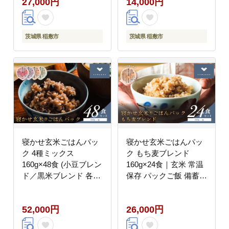
27,000円
14,000円
｜玄米 常温保存 パック
｜玄米 常温保存 パック
ご飯 備蓄 一人暮らし
ご飯 備蓄 一人暮らし
レトルト 雑穀 [1614]
レトルト 雑穀 [1616]
茨城県 稲敷市
茨城県 稲敷市
寝かせ玄米ごはんパッ
寝かせ玄米ごはんパッ
ク 4種ミックス
ク もち麦ブレンド
160g×48食 (小豆ブレン
160g×24食｜玄米 常温
ド／黒米ブレンド 各16
保存 パックご飯 備蓄
食、もち麦ブレンド／
一人暮らし レトルト も
十五穀ブレンド 各8食)
ち麦 雑穀 [1612]
52,000円
26,000円
｜玄米 常温保存 パック
ご飯 備蓄 一人暮らし