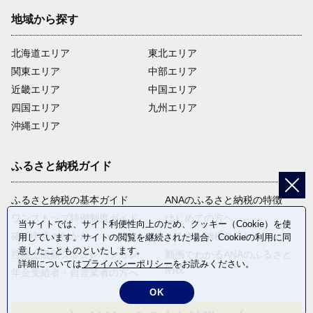
地域から探す
北海道エリア
東北エリア
関東エリア
中部エリア
近畿エリア
中国エリア
四国エリア
九州エリア
沖縄エリア
ふるさと納税ガイド
ふるさと納税の基本ガイド
ANAのふるさと納税の特徴
ワンストップ特例制度ガイド
はじめての方へ
当サイトでは、サイト利便性向上のため、クッキー（Cookie）を使
確定申告のしかた
ふるさと納税の流れ
用しています。サイトの閲覧を継続された場合、Cookieの利用に同
意したことものといたします。
控除上限額シミュレーション
動画でわかるANAのふるさと
詳細については
プライバシーポリシー
をお読みください。
納税
年金受給者・自営業者の方へ
OK