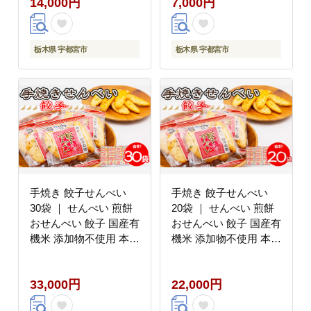
14,000円
7,000円
用 本醸造醤油
栃木県 宇都宮市
栃木県 宇都宮市
手焼き 餃子せんべい
手焼き 餃子せんべい
30袋 ｜ せんべい 煎餅
20袋 ｜ せんべい 煎餅
おせんべい 餃子 国産有
おせんべい 餃子 国産有
機米 添加物不使用 本醸
機米 添加物不使用 本醸
造醤油 大田原市産唐辛
造醤油 大田原市産唐辛
子 鹿沼のにら 国産の生
子 鹿沼のにら 国産の生
33,000円
22,000円
にんにく
にんにく