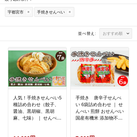
宇都宮市
手焼きせんべい
並べ替え:
人気！手焼きせんべい5
手焼き 唐辛子せんべ
種詰め合わせ（餃子、
い 6袋詰め合わせ ｜ せ
醤油、黒胡椒、黒胡
んべい 煎餅 おせんべい
麻、七味） ｜ せんべい
国産有機米 添加物不使
煎餅 おせんべい 餃子
用 本醸造醤油
国産有機米 添加物不使