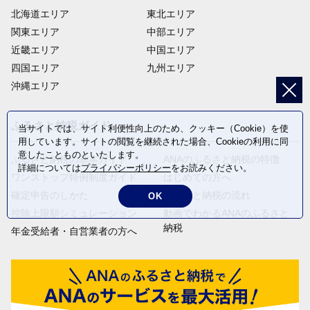
北海道エリア
東北エリア
関東エリア
中部エリア
近畿エリア
中国エリア
四国エリア
九州エリア
沖縄エリア
ふるさと納税ガイド
当サイトでは、サイト利便性向上のため、クッキー（Cookie）を使
用しています。サイトの閲覧を継続された場合、Cookieの利用に同
意したことものといたします。
ふるさと納税の基本ガイド
ANAのふるさと納税の特徴
詳細については
プライバシーポリシー
をお読みください。
ワンストップ特例制度ガイド
はじめての方へ
確定申告のしかた
ふるさと納税の流れ
OK
控除上限額シミュレーション
動画でわかるANAのふるさと
納税
年金受給者・自営業者の方へ