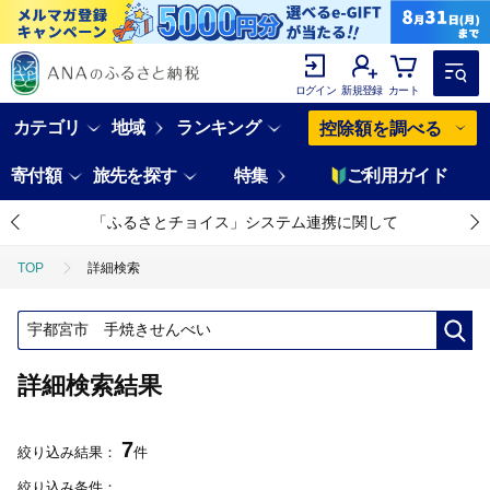
ログイン
新規登録
カート
カテゴリ
地域
ランキング
控除額を調べる
寄付額
旅先を探す
特集
ご利用ガイド
「ふるさとチョイス」システム連携に関して
TOP
詳細検索
詳細検索結果
7
絞り込み結果：
件
絞り込み条件：