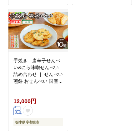
手焼き 唐辛子せんべ
い&にら味噌せんべい
詰め合わせ ｜ せんべい
煎餅 おせんべい 国産有
機米 添加物不使用 本醸
造醤油
12,000円
栃木県 宇都宮市