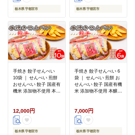
栃木県 宇都宮市
栃木県 宇都宮市
手焼き 餃子せんべい
手焼き 餃子せんべい 6
10袋 ｜ せんべい 煎餅
袋 ｜ せんべい 煎餅 お
おせんべい 餃子 国産有
せんべい 餃子 国産有機
機米 添加物不使用 本醸
米 添加物不使用 本醸造
造醤油 大田原市産唐辛
醤油 大田原市産唐辛子
子 鹿沼のにら 国産の生
鹿沼のにら 国産の生に
12,000円
7,000円
にんにく
んにく
栃木県 宇都宮市
栃木県 宇都宮市