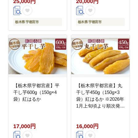
25,000円
20,000円
栃木県 宇都宮市
栃木県 宇都宮市
【栃木県宇都宮産】平
【栃木県宇都宮産】丸
干し芋600g（150g×4
干し芋450g（150g×3
袋）紅はるか
袋）紅はるか ※2026年
1月上旬頃より順次発送
予定
17,000円
16,000円