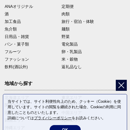
ANAオリジナル
定期便
酒
肉類
加工食品
旅行・宿泊・体験
魚介類
麺類
日用品・雑貨
野菜
パン・菓子類
電化製品
フルーツ
卵・乳製品
ファッション
米・穀物
飲料(酒以外)
返礼品なし
地域から探す
北海道エリア
東北エリア
当サイトでは、サイト利便性向上のため、クッキー（Cookie）を使
関東エリア
中部エリア
用しています。サイトの閲覧を継続された場合、Cookieの利用に同
意したことものといたします。
近畿エリア
中国エリア
詳細については
プライバシーポリシー
をお読みください。
四国エリア
九州エリア
沖縄エリア
OK