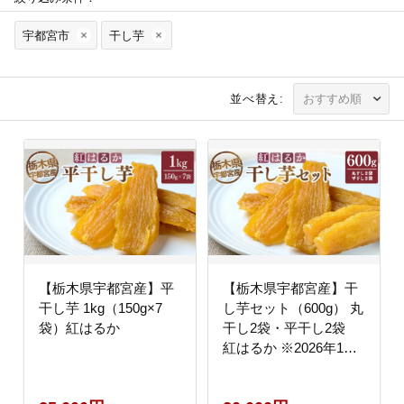
宇都宮市
干し芋
並べ替え:
【栃木県宇都宮産】平
【栃木県宇都宮産】干
干し芋 1kg（150g×7
し芋セット（600g） 丸
袋）紅はるか
干し2袋・平干し2袋
紅はるか ※2026年1月
上旬頃より順次発送予
定