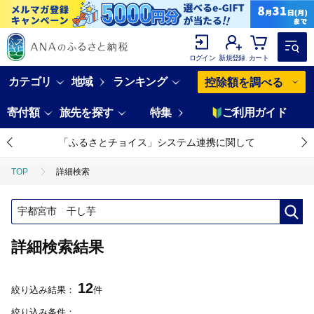
ログイン
新規登録
カート
カテゴリ
地域
ランキング
控除額を調べる
寄付額
旅先を探す
特集
ご利用ガイド
「ふるさとチョイス」システム連携に関して
TOP
詳細検索
詳細検索結果
12
絞り込み結果：
件
絞り込み条件：