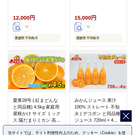
愛媛蜜柑 訳ありみかん
こちゃんち しらぬい 果
mikan 果物 くだもの ブ
物 くだもの フルーツ
12,000円
15,000円
ラッド オレンジ 希少
柑橘 かんきつ みかん
品種 フルーツ 柑橘 み
蜜柑 mikan 愛媛ミカン
かん 産地直送 農家直送
愛媛蜜柑 愛媛みかん 農
数量限定 国産 愛媛 宇
家直送 産地直送 数量限
愛媛県 宇和島市
愛媛県 宇和島市
和島 B012-106006
定 国産 愛媛 宇和島
B015-037002
愛果28号 ( 紅まどんな
みかんジュース 果汁
と同品種) 4.5kg 家庭用
100% ストレート 不知
屋根かけ サイズ ミック
火 ( デコポン と同品種)
ス 陽だまりミカン 高級
ジュース 720ml × 4本
ブランド オリジナル 限
誉農園 ジュース 飲料
4.0
（1）
当サイトでは、サイト利便性向上のため、クッキー（Cookie）を使
定 品種 甘い ゼリー プ
柑橘 みかん 蜜柑 しら