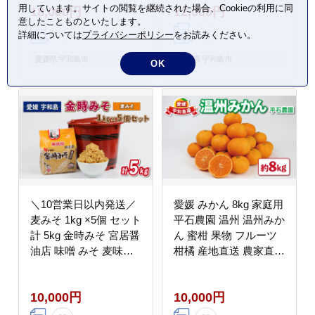
用しています。サイトの閲覧を継続された場合、Cookieの利用に同
18,000円
12,000円
ルプル 果物 くだもの
ぬい ストレートジュー
意したことものといたします。
フルーツ 柑橘 蜜柑 み
ス 100%ジュース 果物
詳細については
プライバシーポリシー
をお読みください。
かん mikan あいか 農家
くだもの mikan 愛媛み
直送 産地直送 数量限定
かん 愛媛蜜柑 フルーツ
愛媛県 宇和島市
愛媛県 宇和島市
OK
国産 愛媛 宇和島 B018-
数量限定 国産 愛媛 宇
050004
和島 H012-138003
＼10営業日以内発送／
愛媛 みかん 8kg 家庭用
麦みそ 1kg ×5個 セット
平石農園 温州 温州みか
計 5kg 金時みそ 宮居醤
ん 蜜柑 果物 フルーツ
油店 味噌 みそ 麦味噌
柑橘 産地直送 農家直送
お味噌 miso 味噌汁 み
数量限定 国産 宇和島
そ汁 朝食 和食 スープ
B010-017008
10,000円
10,000円
手作り 小分け パック
発酵 発酵調味料 調味料