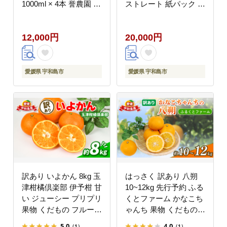
1000ml × 4本 誉農園 ジ
ストレート 紙パック 柑
ュース 飲料 柑橘 みか
橘 国産 愛媛 宇和島
ん 蜜柑 ストレートジュ
H020-034010
12,000円
20,000円
ース 100%ジュース 果
物 くだもの mikan 愛媛
みかん 愛媛蜜柑 フルー
ツ 数量限定 国産 愛媛
愛媛県 宇和島市
愛媛県 宇和島市
宇和島 H012-138001
訳あり いよかん 8kg 玉
はっさく 訳あり 八朔
津柑橘倶楽部 伊予柑 甘
10~12kg 先行予約 ふる
い ジューシー プリプリ
くとファーム かなこち
果物 くだもの フルーツ
ゃんち 果物 くだもの
柑橘 みかん mikan 蜜柑
フルーツ 柑橘 みかん
5.0
4.0
（1）
（1）