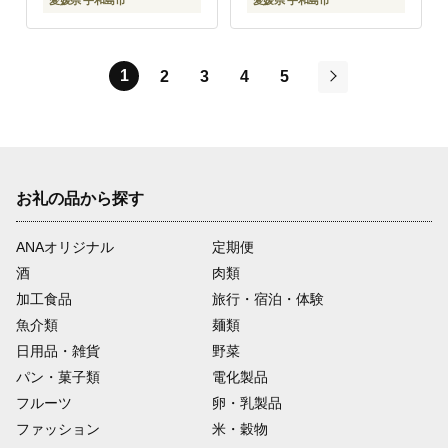
愛媛県 宇和島市
愛媛県 宇和島市
品 お中元 国産 愛媛 宇
和島 C010-014001
1
2
3
4
5
次
お礼の品から探す
ANAオリジナル
定期便
酒
肉類
加工食品
旅行・宿泊・体験
魚介類
麺類
日用品・雑貨
野菜
パン・菓子類
電化製品
フルーツ
卵・乳製品
ファッション
米・穀物