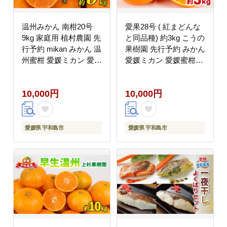
温州みかん 南柑20号
愛果28号 ( 紅まどんな
9kg 家庭用 植村農園 先
と同品種) 約3kg こうの
行予約 mikan みかん 温
果樹園 先行予約 みかん
州蜜柑 愛媛ミカン 愛媛
愛媛ミカン 愛媛蜜柑
蜜柑 愛媛みかん 温州
mikan 柑橘 果物 くだも
蜜柑 果物 くだもの フ
の フルーツ 高級 ブラ
10,000円
10,000円
ルーツ 柑橘 農家直送
ンド 限定 品種 濃厚 甘
産地直送 数量限定 国産
い 甘味 蜜柑 ゼリー プ
愛媛 愛媛産 宇和島
ルプル 産地直送 農家直
B010-153004
送 数量限定 国産 愛媛
愛媛県 宇和島市
愛媛県 宇和島市
宇和島 B010-182004