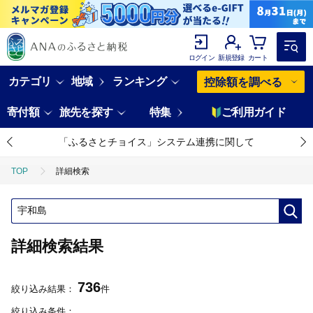
ログイン
新規登録
カート
カテゴリ
地域
ランキング
控除額を調べる
寄付額
旅先を探す
特集
ご利用ガイド
「ふるさとチョイス」システム連携に関して
TOP
詳細検索
詳細検索結果
736
絞り込み結果：
件
絞り込み条件：