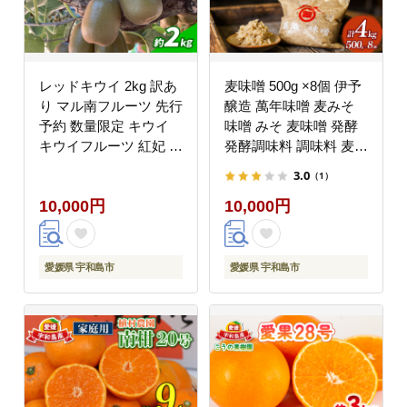
レッドキウイ 2kg 訳あ
麦味噌 500g ×8個 伊予
り マル南フルーツ 先行
醸造 萬年味噌 麦みそ
予約 数量限定 キウイ
味噌 みそ 麦味噌 発酵
キウイフルーツ 紅妃 レ
発酵調味料 調味料 麦
インボーレッド 産地直
麹 こうじ 数量限定 国
3.0
（1）
送 高級 希少 果物 フル
産 愛媛 宇和島 J010-
10,000円
10,000円
ーツ 国産 愛媛 宇和島
107001
F010-106029
愛媛県 宇和島市
愛媛県 宇和島市