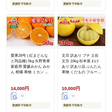
数量限定 国産 愛媛 宇
愛媛県 宇和島市
愛媛県 宇和島市
和島 B010-143003
愛果28号 ( 紅まどんな
文旦 訳あり プチ 土佐
と同品種) 5kg 矢野青果
文旦 10kg 杉本屋 わけ
家庭用 愛媛みかん みか
あり 訳あり品 ぶんたん
ん 柑橘 果物 ミカン あ
果物 くだもの フルーツ
いか 美味しい くだもの
柑橘 蜜柑 みかん mikan
フルーツ 高級 ブランド
ミカン 訳アリ 訳ありみ
14,000円
10,000円
限定 品種 濃厚 甘い 甘
かん ビタミン デザート
味 蜜柑 ゼリー プルプ
愛媛みかん 愛媛ミカン
ル サイズ 不揃い ご当
産地直送 数量限定 国産
地 愛媛ミカン 愛媛蜜柑
愛媛 宇和島 B010-
愛媛県 宇和島市
愛媛県 宇和島市
愛媛県産 数量限定 国産
143026