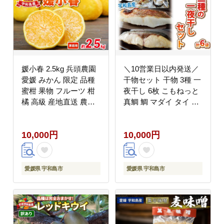
媛小春 2.5kg 兵頭農園
＼10営業日以内発送／
愛媛 みかん 限定 品種
干物セット 干物 3種 一
蜜柑 果物 フルーツ 柑
夜干し 6枚 こもねっと
橘 高級 産地直送 農家
真鯛 鯛 マダイ タイ カ
直送 数量限定 国産 愛
ンパチ 干物 アジ 魚 冷
媛 宇和島 B010-055004
凍 海鮮 新鮮干物 宇和
10,000円
10,000円
海産干物 藻塩 干物 ヒ
モノ ひもの 朝食 和食
焼くだけ 簡単調理 便利
一人暮らし 小分け 真空
愛媛県 宇和島市
愛媛県 宇和島市
パック 産地直送 国産
愛媛 宇和島 D010-
008002