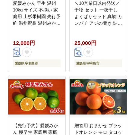
愛媛みかん 早生 温州
＼10営業日以内発送／
10kg サイズ 不揃い 家
干物 セット 一夜干し
庭用 上杉果樹園 先行予
よくばりセット 真鯛 カ
約 温州蜜柑 温州みかん
ンパチ アジの開き 詰め
mikan 愛媛ミカン 愛媛
合わせ こもねっと バジ
蜜柑 みかん ビタミン
ル トマト 麦味噌 藻塩?
12,000円
25,000円
温州 蜜柑 果物 くだも
漬け 冷凍 鯛 マダイ タ
の フルーツ 柑橘 農家
イ 鯵 魚 惣菜 お惣菜 お
直送 産地直送 数量限定
かず 簡単調理 冷凍食品
国産 愛媛 宇和島 B012-
冷凍 産地直送 国産 愛
愛媛県 宇和島市
愛媛県 宇和島市
056001
媛 宇和島 D025-008005
【先行予約】愛媛みか
贈答用 おまかせ ブラッ
ん 極早生 家庭用 家庭
ドオレンジ モロ タロッ