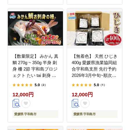
【数量限定】 みかん 真
【無着色】 天然 ひじき
鯛 270g ~ 350g 半身 刺
400g 愛媛県漁業協同組
身 柵 2節 宇和島プロジ
合宇和島支所 先行予約
ェクト たい tai 刺身 魚
2026年3月中旬~順次発
D012-071001
送 乾燥 海藻 小分け
5.0
5.0
（2）
（1）
D012-027005
12,000円
12,000円
愛媛県 宇和島市
愛媛県 宇和島市