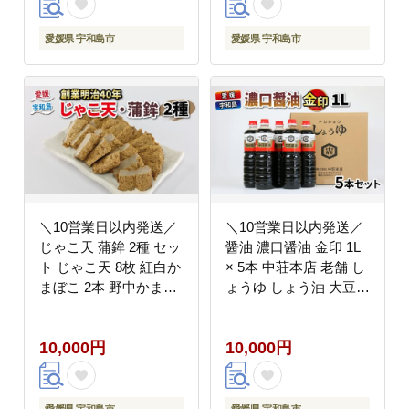
麦 麹 こうじ 国産 愛媛
宇和島 J010-122002
愛媛県 宇和島市
愛媛県 宇和島市
＼10営業日以内発送／
＼10営業日以内発送／
じゃこ天 蒲鉾 2種 セッ
醤油 濃口醤油 金印 1L
ト じゃこ天 8枚 紅白か
× 5本 中荘本店 老舗 し
まぼこ 2本 野中かまぼ
ょうゆ しょう油 大豆
こ店 すり身 練り物 さ
調味料 濃口 こいくち
つま揚げ かまぼこ 揚げ
常温 常温保存 保存 炒
10,000円
10,000円
かまぼこ 天ぷら おかず
め物 煮物 調理 料理 卵
冷蔵 惣菜 フライ おで
かけご飯 国産 愛媛 宇
ん だし 小分け 郷土料
和島 J010-119001
理 酒 おつまみ 肴 特産