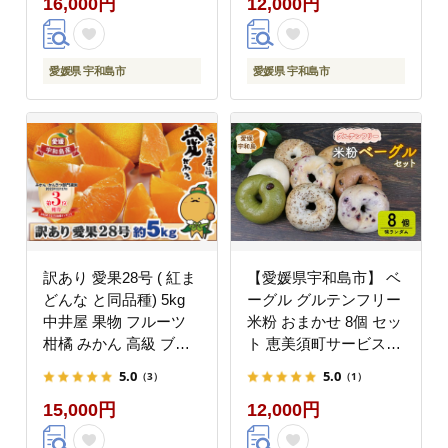
16,000円
12,000円
愛媛県 宇和島市
愛媛県 宇和島市
訳あり 愛果28号 ( 紅ま
【愛媛県宇和島市】 ベ
どんな と同品種) 5kg
ーグル グルテンフリー
中井屋 果物 フルーツ
米粉 おまかせ 8個 セッ
柑橘 みかん 高級 ブラ
ト 恵美須町サービスエ
ンド ゼリー プルプル
リア 小麦粉不使用 手作
5.0
5.0
（3）
（1）
甘い 不揃い 国産 愛媛
り 数量限定 J012-
15,000円
12,000円
限定 品種 宇和島 産地
165001
直送 農家直送 数量限定