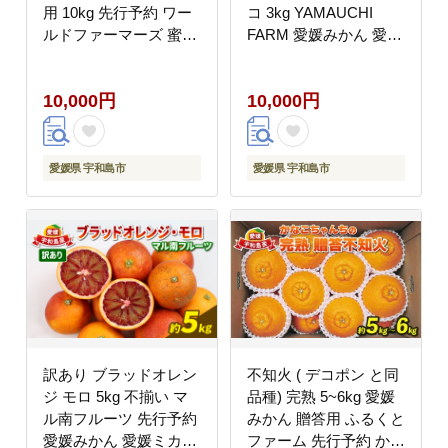
用 10kg 先行予約 ワー
コ 3kg YAMAUCHI
ルドファーマーズ 蜜柑
FARM 愛媛みかん 愛媛
mikan 甘い 美味しい 農
蜜柑 愛媛ミカン オレン
家直送 産地直送 数量限
ジ 玉津 みかん mikan
10,000円
10,000円
定 国産 宇和島 B010-
果物 フルーツ 柑橘 濃
024015
厚 甘い 甘味 蜜柑 産地
直送 農家直送 数量限定
国産 愛媛 宇和島 B010-
愛媛県 宇和島市
愛媛県 宇和島市
084004
訳あり ブラッドオレン
不知火 ( デコポン と同
ジ モロ 5kg 不揃い マ
品種) 完熟 5~6kg 愛媛
ル南フルーツ 先行予約
みかん 贈答用 ふるくと
愛媛みかん 愛媛ミカン
ファーム 先行予約 かな