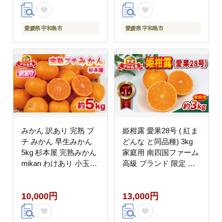
物 くだもの フルーツ
宇和島 B010-153009
柑橘 みかん 蜜柑 産地
直送 数量限定 国産 愛
愛媛県 宇和島市
愛媛県 宇和島市
媛 宇和島 B010-143017
みかん 訳あり 完熟 プ
姫柑露 愛果28号 ( 紅ま
チ みかん 早生みかん
どんな と同品種) 3kg
5kg 杉本屋 完熟みかん
家庭用 南四国ファーム
mikan わけあり 小玉み
高級 ブランド 限定 品
かん 小みかん 愛媛みか
種 甘い 果物 フルーツ
ん 愛媛蜜柑 温州 早生
柑橘 みかん 国産 愛媛
10,000円
13,000円
温州 温州みかん 果物
宇和島 産地直送 農家直
くだもの フルーツ 柑橘
送 数量限定 B013-
みかん 蜜柑 産地直送
035011