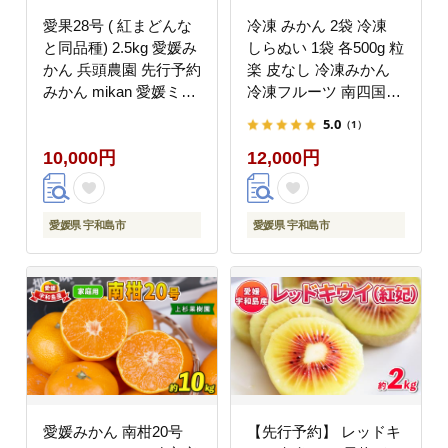
愛果28号 ( 紅まどんな
冷凍 みかん 2袋 冷凍
と同品種) 2.5kg 愛媛み
しらぬい 1袋 各500g 粒
かん 兵頭農園 先行予約
楽 皮なし 冷凍みかん
みかん mikan 愛媛ミカ
冷凍フルーツ 南四国フ
ン あいか 高級柑橘 愛
ァーム 蜜柑 不知火 ( デ
5.0
（1）
媛蜜柑 果物 フルーツ
コポン と同品種) デザ
10,000円
12,000円
柑橘 みかん 高級 ブラ
ート スイーツ 天然 シ
ンド ゼリー プルプル
ャーベット アイス 果物
甘い 美味しい 人気 お
フルーツ 柑橘 冷凍 加
取り寄せ 産直 愛媛県産
工品 産地直送 国産 愛
愛媛県 宇和島市
愛媛県 宇和島市
限定 品種 産地直送 農
媛 宇和島 J012-035009
家直送 数量限定 国産
愛媛 宇和島 B010-
055002
愛媛みかん 南柑20号
【先行予約】 レッドキ