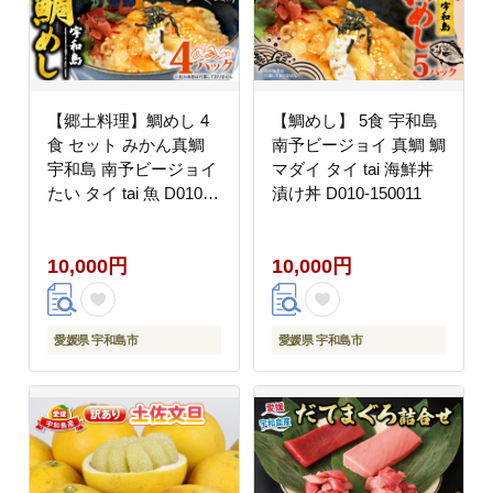
【郷土料理】鯛めし 4
【鯛めし】 5食 宇和島
食 セット みかん真鯛
南予ビージョイ 真鯛 鯛
宇和島 南予ビージョイ
マダイ タイ tai 海鮮丼
たい タイ tai 魚 D010-
漬け丼 D010-150011
150004
10,000円
10,000円
愛媛県 宇和島市
愛媛県 宇和島市