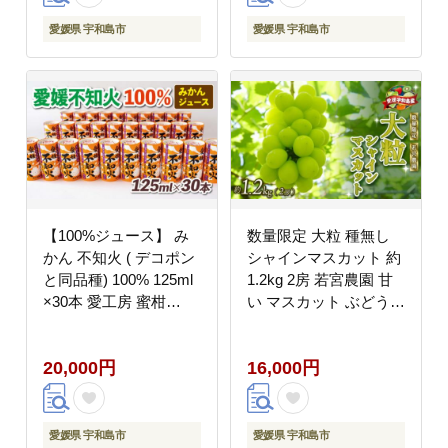
B015-173001
愛媛県 宇和島市
愛媛県 宇和島市
【100%ジュース】 み
数量限定 大粒 種無し
かん 不知火 ( デコポン
シャインマスカット 約
と同品種) 100% 125ml
1.2kg 2房 若宮農園 甘
×30本 愛工房 蜜柑
い マスカット ぶどう
mikan ストレート 紙パ
葡萄 産地直送 農家直送
ック 柑橘 国産 愛媛 宇
高級 人気 果物 フルー
20,000円
16,000円
和島 H020-034003
ツ 国産 愛媛 宇和島
F016-152001
愛媛県 宇和島市
愛媛県 宇和島市