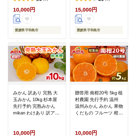
愛媛蜜柑 愛媛みかん 愛
蜜柑 mikan わけあり 訳
10,000円
15,000円
媛ミカン ミカン わけあ
アリ 訳あり品 ビタミン
り サイズ 不揃い 産地
C たっぷり 愛媛ミカン
直送 数量限定 国産 愛
愛媛蜜柑 愛媛みかん 農
媛 愛媛県産 宇和島
家直送 産地直送 数量限
愛媛県 宇和島市
愛媛県 宇和島市
B010-072032
定 国産 愛媛 宇和島
B015-037003
みかん 訳あり 完熟 大
贈答用 南柑20号 5kg 植
玉みかん 10kg 杉本屋
村農園 先行予約 温州
先行予約 完熟みかん
温州みかん みかん 果物
mikan わけあり 訳アリ
くだもの フルーツ 柑橘
訳あり品 愛媛みかん 愛
蜜柑 贈答 ギフト プレ
媛蜜柑 愛媛ミカン 温州
ゼント 農家直送 産地直
10,000円
10,000円
愛媛県産 温州みかん 果
送 数量限定 国産 愛媛