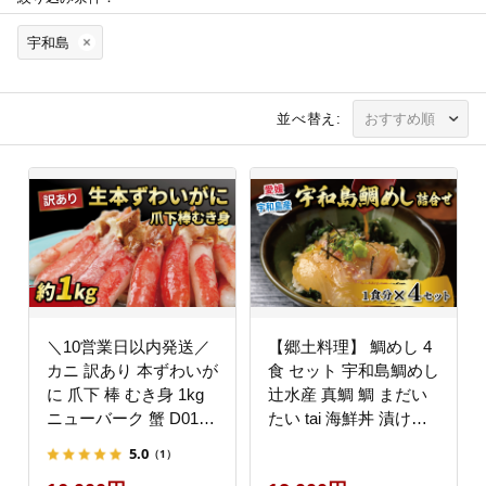
宇和島
並べ替え:
＼10営業日以内発送／
【郷土料理】 鯛めし 4
カニ 訳あり 本ずわいが
食 セット 宇和島鯛めし
に 爪下 棒 むき身 1kg
辻水産 真鯛 鯛 まだい
ニューバーク 蟹 D016-
たい tai 海鮮丼 漬け丼
116004
D012-062001
5.0
（1）