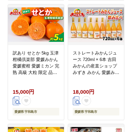
愛媛 宇和島 B014-
171003
訳あり せとか 5kg 玉津
ストレートみかんジュ
柑橘倶楽部 愛媛みかん
ース 720ml × 6本 吉田
愛媛蜜柑 愛媛ミカン 完
みかんの産直ショップ
熟 高級 大粒 限定 品種
みずき みかん 愛媛みか
希少 ブランド シャキシ
ん 愛媛蜜柑 ストレート
ャキ 玉津 みかん mikan
ジュース みかんジュー
15,000円
18,000円
果物 フルーツ 柑橘 甘
ス ジュース 蜜柑ジュー
い 甘味 蜜柑 産地直送
ス 果物 くだもの フル
数量限定 国産 愛媛 愛
ーツ 果汁 飲料 柑橘
媛県産 宇和島 B015-
100%ジュース 蜜柑 国
愛媛県 宇和島市
愛媛県 宇和島市
072028
産 愛媛 宇和島 H018-
074003