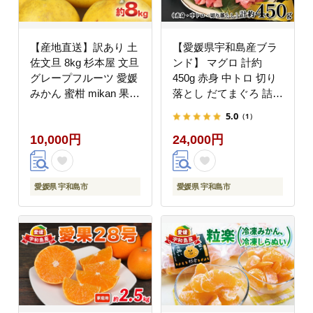
【産地直送】訳あり 土
【愛媛県宇和島産ブラ
佐文旦 8kg 杉本屋 文旦
ンド】 マグロ 計約
グレープフルーツ 愛媛
450g 赤身 中トロ 切り
みかん 蜜柑 mikan 果物
落とし だてまぐろ 詰合
くだもの 国産 愛媛 宇
せ 辻水産 鮪 maguro 魚
5.0
（1）
和島 B010-143010
さかな とろ D024-
10,000円
24,000円
062005
愛媛県 宇和島市
愛媛県 宇和島市