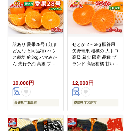
訳あり 愛果28号 ( 紅ま
せとか 2 ~ 3kg 贈答用
どんな と同品種) ハウ
矢野青果 柑橘の 大トロ
ス栽培 約3kg ハマみか
高級 希少 限定 品種 ブ
ん 先行予約 高級 ブラ
ランド 高級柑橘 甘い
ンド ゼリー プルプル
果物 くだもの フルーツ
限定 品種 甘い 果物 フ
柑橘 みかん 蜜柑 愛媛
10,000円
12,000円
ルーツ 柑橘 みかん サ
蜜柑 愛媛みかん mikan
イズ 不揃い ハウス 愛
贈答 ギフト プレゼント
媛ミカン 愛媛蜜柑 愛媛
産地直送 数量限定 国産
みかん 産地直送 農家直
愛媛 愛媛県 宇和島
愛媛県 宇和島市
愛媛県 宇和島市
送 数量限定 国産 愛媛
B012-171022
宇和島 B010-075009