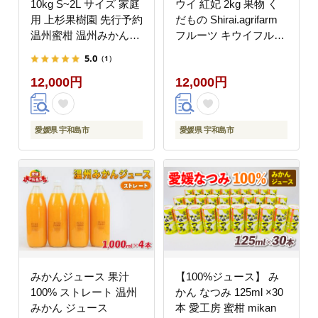
10kg S~2L サイズ 家庭
ウイ 紅妃 2kg 果物 く
用 上杉果樹園 先行予約
だもの Shirai.agrifarm
温州蜜柑 温州みかん
フルーツ キウイフルー
mikan 愛媛ミカン 愛媛
ツ 高級 国産 愛媛 宇和
5.0
（1）
蜜柑 愛媛みかん みかん
島 F012-115001
12,000円
12,000円
ビタミン 温州 蜜柑 果
物 くだもの フルーツ
柑橘 農家直送 産地直送
数量限定 国産 愛媛 宇
愛媛県 宇和島市
愛媛県 宇和島市
和島 B012-056002
みかんジュース 果汁
【100%ジュース】 み
100% ストレート 温州
かん なつみ 125ml ×30
みかん ジュース
本 愛工房 蜜柑 mikan