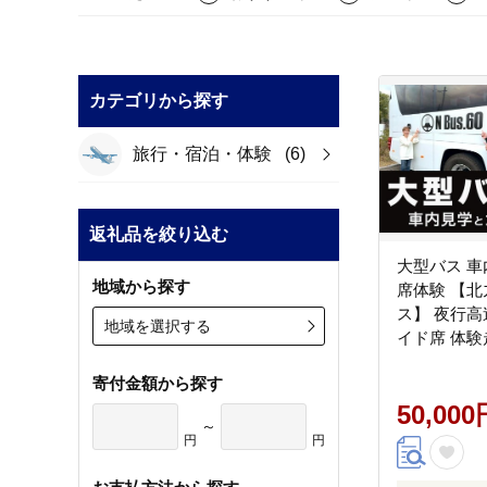
カテゴリから探す
旅行・宿泊・体験
(6)
返礼品を絞り込む
大型バス 
地域から探す
席体験 【
ス】 夜行高
地域を選択する
イド席 体験
ライバー席 
寄付金額から探す
特別 見学 
岡県 北九州
50,000
～
円
円