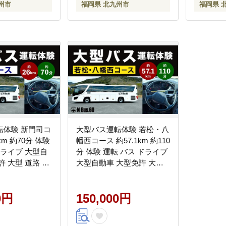
州市
福岡県 北九州市
福岡県 
転体験 新門司コ
大型バス運転体験 若松・八
km 約70分 体験
幡西コース 約57.1km 約110
ドライブ 大型自
分 体験 運転 バス ドライブ
許 大型 道路 交
大型自動車 大型免許 大型
行 チケット
道路 交通 公道 走行 都市高
速 チケット
0円
150,000円