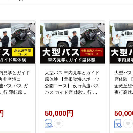
車内見学とガイド
大型バス 車内見学とガイド
大型バス
北九州空港コー
席体験 【曽根臨海スポーツ
席体験 
速バス バス ガ
公園コース】 夜行高速バス
企救丘総
走行 運転席 ド
バス ガイド席 体験走行 運
夜行高速
記念撮影 制帽
転席 ドライバー席 記念撮
席 体験
体験 チケット 福
影 制帽 特別 見学 体験 チケ
バー席 
市
円
ット 福岡県 北九州市
50,000円
見学 体
50,0
北九州市