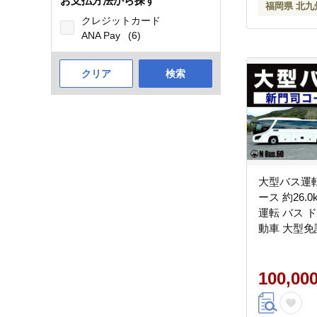
お支払方法から探す
福岡県 北九
クレジットカード
ANA Pay
(6)
クリア
検索
大型バス運
ース 約26.0
運転 バス 
動車 大型免
通 公道 走
100,00