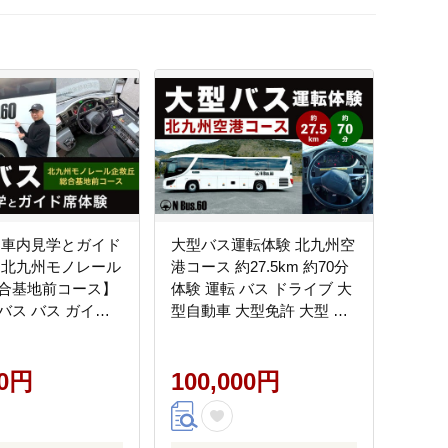
 車内見学とガイド
大型バス運転体験 北九州空
【北九州モノレール
港コース 約27.5km 約70分
合基地前コース】
体験 運転 バス ドライブ 大
バス バス ガイド
型自動車 大型免許 大型 道
走行 運転席 ドライ
路 交通 公道 走行 チケット
記念撮影 制帽 特別
験 チケット 福岡県
00円
100,000円