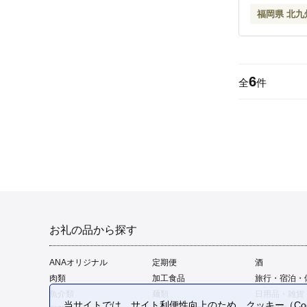
福岡県 北九
6
全
件
お礼の品から探す
ANAオリジナル
定期便
酒
肉類
加工食品
旅行・宿泊・
魚介類
麺類
日用品・雑貨
当サイトでは、サイト利便性向上のため、クッキー（Coo