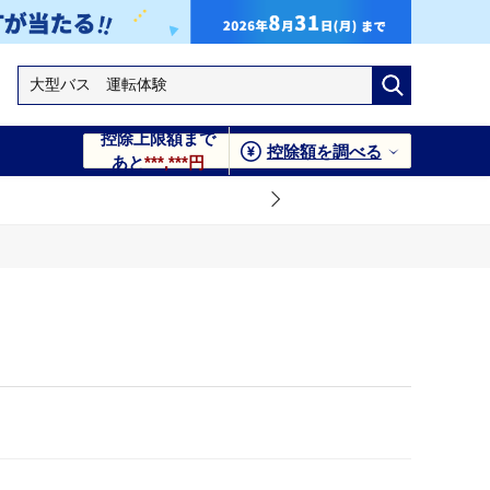
控除上限額まで
控除額を調べる
あと
***,***円