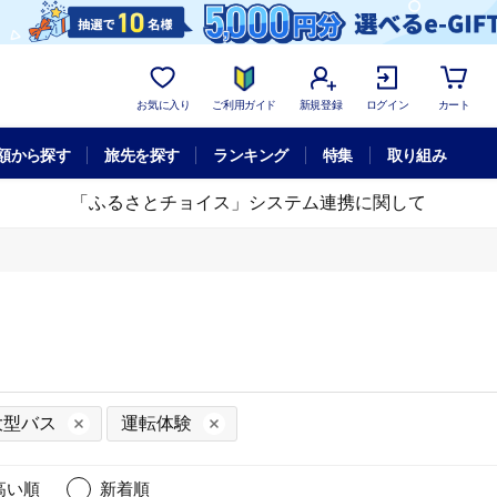
お気に入り
ご利用ガイド
新規登録
ログイン
カート
額から探す
旅先を探す
ランキング
特集
取り組み
「ふるさとチョイス」システム連携に関して
大型バス
運転体験
高い順
新着順