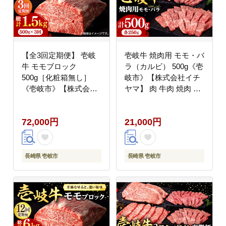
【全3回定期便】 壱岐
壱岐牛 焼肉用 モモ・バ
牛 モモブロック
ラ（カルビ） 500g《壱
500g［化粧箱無し］
岐市》【株式会社イチ
《壱岐市》【株式会社
ヤマ】 肉 牛肉 焼肉 モ
イチヤマ】 肉 牛肉 モ
モ バラ カルビ BBQ
モ ブロック ステーキ
[JFE058] 21000 21000
72,000円
21,000円
BBQ [JFE023] 72000
円
72000円
長崎県 壱岐市
長崎県 壱岐市