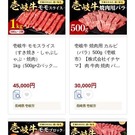
壱岐牛 モモスライス
壱岐牛 焼肉用 カルビ
（すき焼き・しゃぶし
（バラ）500g《壱岐
ゃぶ・焼肉）
市》【株式会社イチヤ
1kg（500g×2パック）
マ】 肉 牛肉 焼肉 バラ
《壱岐市》【株式会社
カルビ BBQ [JFE010]
イチヤマ】 肉 牛肉 モ
のし ギフト 30000
45,000円
30,000円
モ スライス [JFE008]
30000円 3万円
45000 45000円
長崎県 壱岐市
長崎県 壱岐市