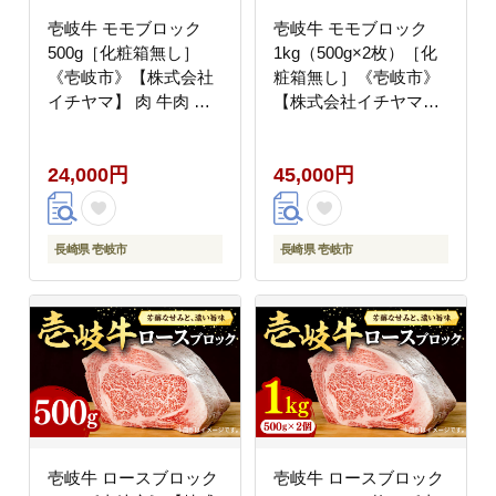
壱岐牛 モモブロック
壱岐牛 モモブロック
500g［化粧箱無し］
1kg（500g×2枚）［化
《壱岐市》【株式会社
粧箱無し］《壱岐市》
イチヤマ】 肉 牛肉 モ
【株式会社イチヤマ】
モ ブロック ステーキ
肉 牛肉 モモ ブロック
BBQ [JFE011] 24000
ステーキ BBQ
24,000円
45,000円
24000円 のし ギフト
[JFE012] 45000 45000
円 のし ギフト
長崎県 壱岐市
長崎県 壱岐市
壱岐牛 ロースブロック
壱岐牛 ロースブロック