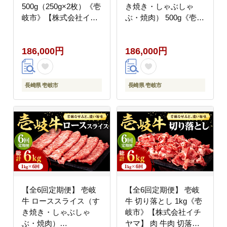
500g（250g×2枚）《壱
き焼き・しゃぶしゃ
岐市》【株式会社イチ
ぶ・焼肉） 500g《壱岐
ヤマ】 肉 牛肉 サーロ
市》【株式会社イチヤ
イン ステーキ 焼肉
マ】 肉 牛肉 ロース ス
186,000円
186,000円
BBQ [JFE030] 200000
ライス [JFE031]
200000円 20万円
200000 200000円 20万
円
長崎県 壱岐市
長崎県 壱岐市
【全6回定期便】 壱岐
【全6回定期便】 壱岐
牛 ローススライス（す
牛 切り落とし 1kg《壱
き焼き・しゃぶしゃ
岐市》【株式会社イチ
ぶ・焼肉）
ヤマ】 肉 牛肉 切落し