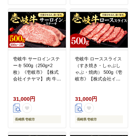
壱岐牛 サーロインステ
壱岐牛 ローススライス
ーキ 500g（250g×2
（すき焼き・しゃぶし
枚）《壱岐市》【株式
ゃぶ・焼肉） 500g《壱
会社イチヤマ】 肉 牛肉
岐市》【株式会社イチ
サーロイン ステーキ 焼
ヤマ】 肉 牛肉 ロース
肉 BBQ [JFE004] 31000
スライス [JFE005]
31,000円
31,000円
31000円
31000 31000円 のし ギ
フト
長崎県 壱岐市
長崎県 壱岐市