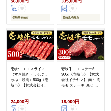
58,000円
335,000円
ース スライス [JFE006]
しゃぶ すき焼き
のし ギフト
[JFE107] 300000
300000円 30万円
長崎県 壱岐市
長崎県 壱岐市
壱岐牛 モモスライス
壱岐牛 モモステーキ
（すき焼き・しゃぶし
300g《壱岐市》【株式
ゃぶ・焼肉）500g《壱
会社イチヤマ】 肉 牛肉
岐市》【株式会社イチ
モモ ステーキ BBQ 焼
ヤマ】 肉 牛肉 モモ ス
肉 [JFE052] 18000
ライス [JFE007] 24000
18000円
24,000円
18,000円
24000円 のし ギフト