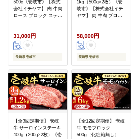
500g《壱岐市》【株式
1kg（500g×2枚）《壱
会社イチヤマ】 肉 牛肉
岐市》【株式会社イチ
ロース ブロック ステー
ヤマ】 肉 牛肉 ブロッ
キ BBQ [JFE013] 31000
ク ステーキ BBQ
31000円 のし ギフト
[JFE014] 58000 58000
31,000円
58,000円
円 のし ギフト
長崎県 壱岐市
長崎県 壱岐市
【全3回定期便】 壱岐
【全12回定期便】 壱岐
牛 サーロインステーキ
牛 モモブロック
400g（200g×2枚）《壱
500g［化粧箱無し］