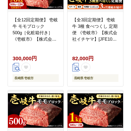
【全12回定期便】 壱岐
【全3回定期便】 壱岐
牛 モモブロック
牛 3種 食べつくし 定期
500g［化粧箱付き］
便 《壱岐市》【株式会
《壱岐市》【株式会社
社イチヤマ】[JFE105]
イチヤマ】 肉 牛肉 モ
定期便 モモ バラ リー
モ ブロック ステーキ
ス サーロイン ステーキ
300,000円
82,000円
BBQ [JFE097] 300000
赤身 焼肉 焼き肉 しゃ
300000円 30万円
ぶしゃぶ すき焼き
長崎県 壱岐市
長崎県 壱岐市