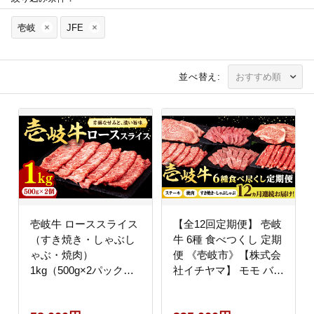
壱岐
JFE
並べ替え:
壱岐牛 ローススライス
【全12回定期便】 壱岐
（すき焼き・しゃぶし
牛 6種 食べつくし 定期
ゃぶ・焼肉）
便 《壱岐市》【株式会
1kg（500g×2パック）
社イチヤマ】 モモ バラ
《壱岐市》【株式会社
リース サーロイン ステ
イチヤマ】 肉 牛肉 ロ
ーキ 赤身 焼肉 しゃぶ