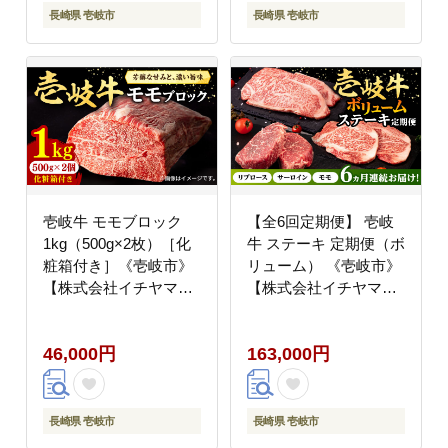
長崎県 壱岐市
長崎県 壱岐市
壱岐牛 モモブロック
【全6回定期便】 壱岐
1kg（500g×2枚）［化
牛 ステーキ 定期便（ボ
粧箱付き］《壱岐市》
リューム） 《壱岐市》
【株式会社イチヤマ】
【株式会社イチヤマ】
肉 牛肉 モモ ブロック
モモ リブロース サーロ
ステーキ BBQ
イン 赤身 焼肉
46,000円
163,000円
[JFE092] 46000 46000
[JFE103] 200000
円
200000円 20万円
長崎県 壱岐市
長崎県 壱岐市