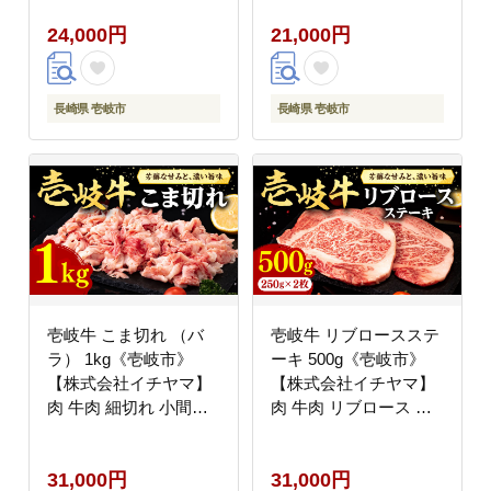
円 その他・加工品
21000円
24,000円
21,000円
長崎県 壱岐市
長崎県 壱岐市
壱岐牛 こま切れ （バ
壱岐牛 リブロースステ
ラ） 1kg《壱岐市》
ーキ 500g《壱岐市》
【株式会社イチヤマ】
【株式会社イチヤマ】
肉 牛肉 細切れ 小間切
肉 牛肉 リブロース ス
れ BBQ 焼肉 [JFE054]
テーキ BBQ 焼肉
31000 31000円 その
[JFE056] 31000 31000
31,000円
31,000円
他・加工品
円