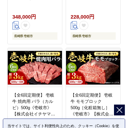
1kg（500g×2パック）
すき焼き しゃぶしゃぶ
《壱岐市》【株式会社
[JFE033] 200000
348,000円
228,000円
イチヤマ】 肉 牛肉 ロ
200000円 20万円
ース スライス [JFE032]
300000 300000円 30万
円
長崎県 壱岐市
長崎県 壱岐市
【全6回定期便】 壱岐
【全6回定期便】 壱岐
牛 焼肉用 バラ（カル
牛 モモブロック
ビ）500g《壱岐市》
500g［化粧箱無し］
【株式会社イチヤマ】
《壱岐市》【株式会社
肉 牛肉 焼肉 バラ カル
イチヤマ】 肉 牛肉 モ
当サイトでは、サイト利便性向上のため、クッキー（Cookie）を使
ビ BBQ [JFE034]
モ ブロック ステーキ