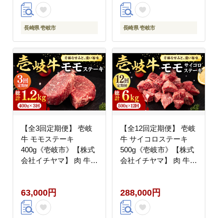
長崎県 壱岐市
長崎県 壱岐市
【全3回定期便】 壱岐
【全12回定期便】 壱岐
牛 モモステーキ
牛 サイコロステーキ
400g《壱岐市》【株式
500g《壱岐市》【株式
会社イチヤマ】 肉 牛肉
会社イチヤマ】 肉 牛肉
モモ ステーキ BBQ 焼
ステーキ BBQ 焼肉
肉 [JFE061] 63000
[JFE075] 300000
63,000円
288,000円
63000円
300000円 30万円