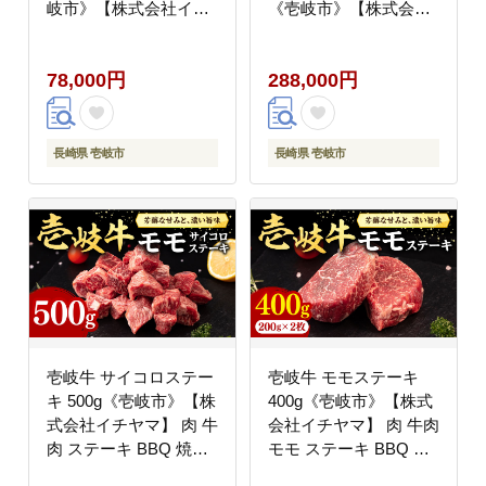
岐市》【株式会社イチ
《壱岐市》【株式会社
ヤマ】 肉 牛肉 サーロ
イチヤマ】 肉 牛肉 モ
イン ステーキ 焼肉
モ ブロック ステーキ
78,000円
288,000円
BBQ [JFE017] 78000
BBQ [JFE047] 300000
78000円
300000円 30万円
長崎県 壱岐市
長崎県 壱岐市
壱岐牛 サイコロステー
壱岐牛 モモステーキ
キ 500g《壱岐市》【株
400g《壱岐市》【株式
式会社イチヤマ】 肉 牛
会社イチヤマ】 肉 牛肉
肉 ステーキ BBQ 焼肉
モモ ステーキ BBQ 焼
[JFE051] 24000 24000
肉 [JFE053] 21000