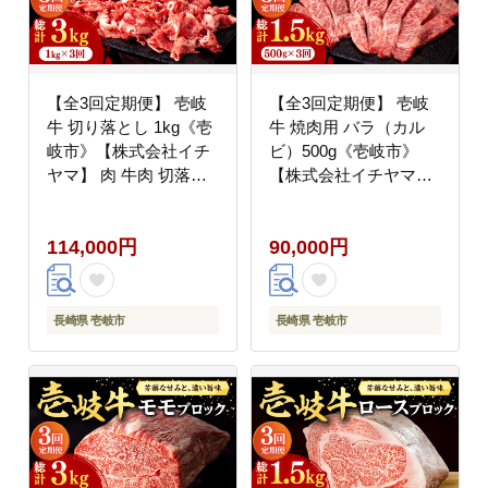
【全3回定期便】 壱岐
【全3回定期便】 壱岐
牛 切り落とし 1kg《壱
牛 焼肉用 バラ（カル
岐市》【株式会社イチ
ビ）500g《壱岐市》
ヤマ】 肉 牛肉 切落し
【株式会社イチヤマ】
すき焼き しゃぶしゃぶ
肉 牛肉 焼肉 バラ カル
[JFE021] 100000
ビ BBQ [JFE022] 90000
114,000円
90,000円
100000円 10万円
90000円 9万円
長崎県 壱岐市
長崎県 壱岐市