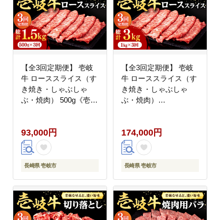
【全3回定期便】 壱岐
【全3回定期便】 壱岐
牛 ローススライス（す
牛 ローススライス（す
き焼き・しゃぶしゃ
き焼き・しゃぶしゃ
ぶ・焼肉） 500g《壱岐
ぶ・焼肉）
市》【株式会社イチヤ
1kg（500g×2パック）
マ】 肉 牛肉 ロース ス
《壱岐市》【株式会社
93,000円
174,000円
ライス [JFE019] 93000
イチヤマ】 肉 牛肉 ロ
93000円
ース スライス [JFE020]
200000 200000円 20万
円
長崎県 壱岐市
長崎県 壱岐市