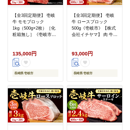
【全3回定期便】 壱岐
【全3回定期便】 壱岐
牛 モモブロック
牛 ロースブロック
1kg（500g×2枚）［化
500g《壱岐市》【株式
粧箱無し］《壱岐市》
会社イチヤマ】 肉 牛肉
【株式会社イチヤマ】
ロース ブロック ステー
肉 牛肉 モモ ブロック
キ BBQ [JFE025] 93000
135,000円
93,000円
ステーキ [JFE024]
93000円
100000 100000円 10万
円
長崎県 壱岐市
長崎県 壱岐市