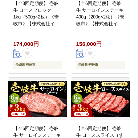
【全3回定期便】 壱岐
【全6回定期便】 壱岐
牛 ロースブロック
牛 サーロインステーキ
1kg（500g×2枚）《壱
400g（200g×2枚）《壱
岐市》【株式会社イチ
岐市》【株式会社イチ
ヤマ】 肉 牛肉 ブロッ
ヤマ】 肉 牛肉 サーロ
ク ステーキ BBQ
イン ステーキ 焼肉
174,000円
156,000円
[JFE026] 200000
BBQ [JFE029] 200000
200000円 20万円
200000円 20万円
長崎県 壱岐市
長崎県 壱岐市
【全6回定期便】 壱岐
【全6回定期便】 壱岐
牛 サーロインステーキ
牛 ローススライス（す