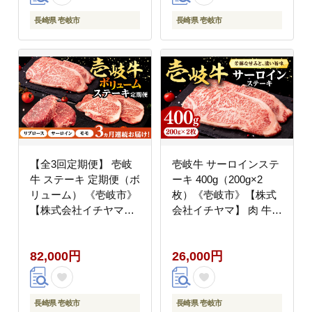
長崎県 壱岐市
長崎県 壱岐市
【全3回定期便】 壱岐
壱岐牛 サーロインステ
牛 ステーキ 定期便（ボ
ーキ 400g（200g×2
リューム） 《壱岐市》
枚）《壱岐市》【株式
【株式会社イチヤマ】
会社イチヤマ】 肉 牛肉
[JFE102] 定期便 モモ
サーロイン ステーキ 焼
リブロース サーロイン
肉 BBQ [JFE003] 26000
82,000円
26,000円
赤身 焼肉 焼き肉 ステ
26000円
ーキ
長崎県 壱岐市
長崎県 壱岐市