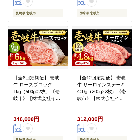
円
長崎県 壱岐市
長崎県 壱岐市
【全6回定期便】 壱岐
【全12回定期便】 壱岐
牛 ロースブロック
牛 サーロインステーキ
1kg（500g×2枚）《壱
400g（200g×2枚）《壱
岐市》【株式会社イチ
岐市》【株式会社イチ
ヤマ】 肉 牛肉 ブロッ
ヤマ】 肉 牛肉 サーロ
ク ステーキ BBQ
イン ステーキ 焼肉
348,000円
312,000円
[JFE038] 300000
BBQ [JFE041] 300000
300000円 30万円
300000円 30万円