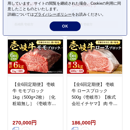
用しています。サイトの閲覧を継続された場合、Cookieの利用に同
180,000円
144,000円
200000 200000円 20万
BBQ [JFE035] 100000
意したことものといたします。
円
100000円 10万円
詳細については
プライバシーポリシー
をお読みください。
長崎県 壱岐市
長崎県 壱岐市
OK
【全6回定期便】 壱岐
【全6回定期便】 壱岐
牛 モモブロック
牛 ロースブロック
1kg（500g×2枚）［化
500g《壱岐市》【株式
粧箱無し］《壱岐市》
会社イチヤマ】 肉 牛肉
【株式会社イチヤマ】
ロース ブロック ステー
肉 牛肉 モモ ブロック
キ BBQ [JFE037]
270,000円
186,000円
ステーキ [JFE036]
200000 200000円 20万
300000 300000円 30万
円