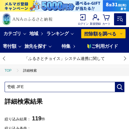
ログイン
新規登録
カート
カテゴリ
地域
ランキング
控除額を調べる
寄付額
旅先を探す
特集
ご利用ガイド
「ふるさとチョイス」システム連携に関して
TOP
詳細検索
詳細検索結果
119
絞り込み結果：
件
絞り込み条件：