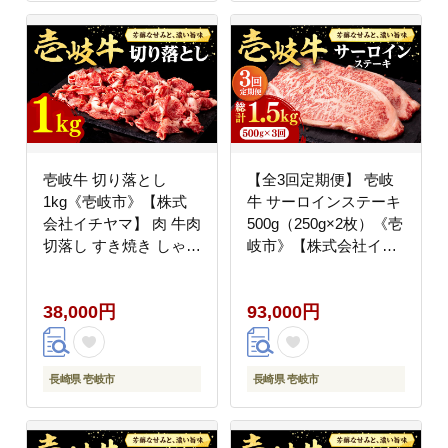
壱岐牛 切り落とし
【全3回定期便】 壱岐
1kg《壱岐市》【株式
牛 サーロインステーキ
会社イチヤマ】 肉 牛肉
500g（250g×2枚）《壱
切落し すき焼き しゃぶ
岐市》【株式会社イチ
しゃぶ [JFE009] 38000
ヤマ】 肉 牛肉 サーロ
38000円 のし ギフト
イン ステーキ 焼肉
38,000円
93,000円
BBQ [JFE018] 93000
93000円
長崎県 壱岐市
長崎県 壱岐市