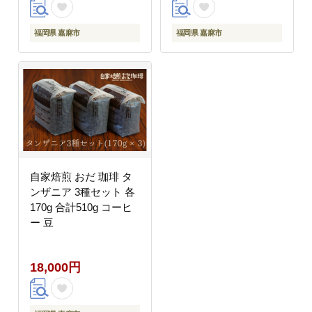
福岡県 嘉麻市
福岡県 嘉麻市
自家焙煎 おだ 珈琲 タ
ンザニア 3種セット 各
170g 合計510g コーヒ
ー 豆
18,000円