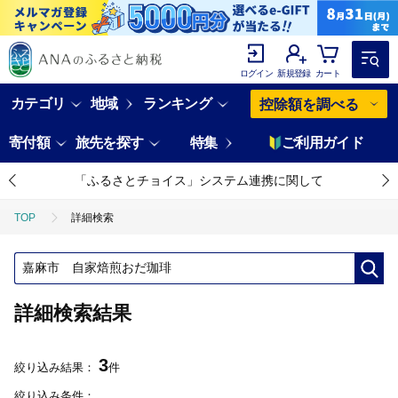
ログイン
新規登録
カート
カテゴリ
地域
ランキング
控除額を調べる
寄付額
旅先を探す
特集
ご利用ガイド
「ふるさとチョイス」システム連携に関して
TOP
詳細検索
詳細検索結果
3
絞り込み結果：
件
絞り込み条件：