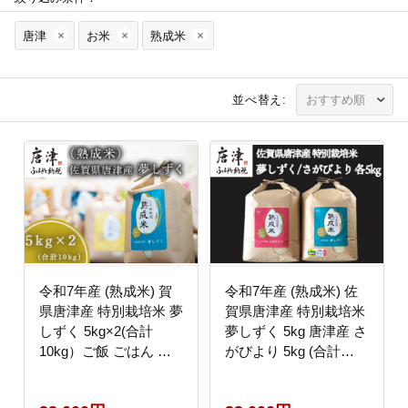
唐津
お米
熟成米
並べ替え:
令和7年産 (熟成米) 賀
令和7年産 (熟成米) 佐
県唐津産 特別栽培米 夢
賀県唐津産 特別栽培米
しずく 5kg×2(合計
夢しずく 5kg 唐津産 さ
10kg）ご飯 ごはん 白
がびより 5kg (合計
米 お米 コメ
10kg) 24時間かけて精
米し甘味旨味アップ