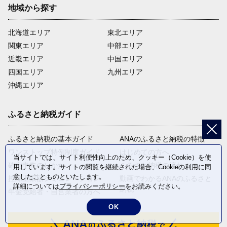
地域から探す
北海道エリア
東北エリア
関東エリア
中部エリア
近畿エリア
中国エリア
四国エリア
九州エリア
沖縄エリア
ふるさと納税ガイド
ふるさと納税の基本ガイド
ANAのふるさと納税の特徴
ワンストップ特例制度ガイド
はじめての方へ
当サイトでは、サイト利便性向上のため、クッキー（Cookie）を使
確定申告のしかた
ふるさと納税の流れ
用しています。サイトの閲覧を継続された場合、Cookieの利用に同
意したことものといたします。
控除上限額シミュレーション
動画でわかるANAのふるさと
詳細については
プライバシーポリシー
をお読みください。
納税
年金受給者・自営業者の方へ
OK