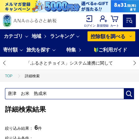
ログイン
新規登録
カート
カテゴリ
地域
ランキング
控除額を調べる
寄付額
旅先を探す
特集
ご利用ガイド
「ふるさとチョイス」システム連携に関して
TOP
詳細検索
詳細検索結果
6
絞り込み結果：
件
絞り込み条件：