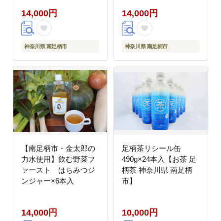
14,000円
14,000円
神奈川県 南足柄市
神奈川県 南足柄市
【南足柄市・金太郎の
足柄茶リシール缶
力水使用】飲む野菜フ
490g×24本入【お茶 足
ァースト はちみつジ
柄茶 神奈川県 南足柄
ンジャー×6本入
市】
14,000円
10,000円