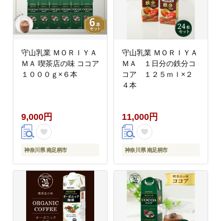
守山乳業 ＭＯＲＩＹＡ
守山乳業 ＭＯＲＩＹＡ
ＭＡ 喫茶店の味 ココア
ＭＡ １日分の鉄分コ
１０００ｇ×６本
コア １２５ｍｌ×２
４本
9,000円
11,000円
神奈川県 南足柄市
神奈川県 南足柄市