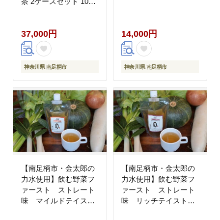
茶 2ケースセット 1000
ｇ×12本【 飲料 神奈川
県 南足柄市 】
37,000円
14,000円
神奈川県 南足柄市
神奈川県 南足柄市
【南足柄市・金太郎の
【南足柄市・金太郎の
力水使用】飲む野菜フ
力水使用】飲む野菜フ
ァースト ストレート
ァースト ストレート
味 マイルドテイスト
味 リッチテイスト×6
×6本入
本入