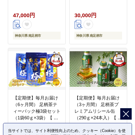
袋）【 お茶 ギフト プ
茶 ギフト プレゼント
レゼント 贈り物 神奈川
贈り物 神奈川県 南足柄
47,000円
30,000円
県 南足柄市 】
市 】
神奈川県 南足柄市
神奈川県 南足柄市
【定期便】毎月お届け
【定期便】毎月お届け
（6ヶ月間） 足柄茶テ
（3ヶ月間） 足柄茶プ
ィーバック極3袋セット
レミアムリシール缶
（1袋60ｇ×3袋）【 お
（290ｇ×24本入）【 お
茶 ギフト プレゼント
茶 ギフト プレゼント
当サイトでは、サイト利便性向上のため、クッキー（Cookie）を使
贈り物 神奈川県 南足柄
贈り物 神奈川県 南足柄