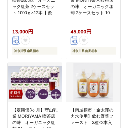
喫茶店の味 オーガニ
業 MORIYAMA 喫茶店
ック紅茶 2ケースセッ
の味 オーガニック珈
ト 1000ｇ×12本【 飲料
琲 2ケースセット 1000
神奈川県 南足柄市 】
ｇ×12本【 紙パック リ
キッド コーヒー アイス
13,000円
45,000円
コーヒー 飲料 神奈川県
南足柄市 】
神奈川県 南足柄市
神奈川県 南足柄市
【定期便3ヶ月】守山乳
【南足柄市・金太郎の
業 MORIYAMA 喫茶店
力水使用】飲む野菜フ
の味 オーガニック紅
ァースト 3種×2本入