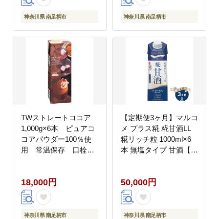
神奈川県 南足柄市
神奈川県 南足柄市
TWストレートココア
【定期便3ヶ月】マルコ
1,000g×6本 ピュアコ
メ プラス糀 糀甘酒LL
コアパウダー100％使
糀リッチ粒 1000ml×6
用 常温保存 口栓
本 無塩タイプ 甘酒【
付 加糖 業務用【 神
神奈川県 南足柄市 】
奈川県 南足柄市 】
18,000円
50,000円
神奈川県 南足柄市
神奈川県 南足柄市