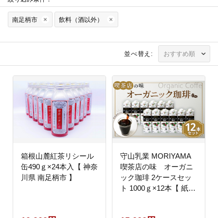
南足柄市
飲料（酒以外）
並べ替え:
箱根山麓紅茶リシール
守山乳業 MORIYAMA
缶490ｇ×24本入【 神奈
喫茶店の味 オーガニ
川県 南足柄市 】
ック珈琲 2ケースセッ
ト 1000ｇ×12本【 紙パ
ック リキッド コーヒー
アイスコーヒー 飲料 神