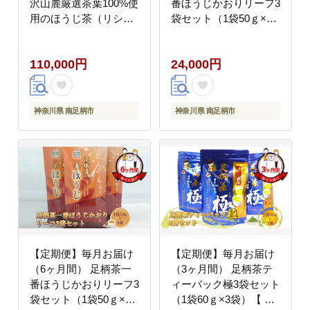
沢山麓厳選茶葉100%使
番ほうじかおりリーフ3
用のほうじ茶（リシー
袋セット（1袋50ｇ×3
ル缶）465g×24本入【
袋）【 お茶 ギフト プ
お茶 ギフト プレゼント
レゼント 贈り物 神奈川
110,000円
24,000円
贈り物 神奈川県 南足柄
県 南足柄市 】
市 】
神奈川県 南足柄市
神奈川県 南足柄市
【定期便】毎月お届け
【定期便】毎月お届け
（6ヶ月間） 足柄茶一
（3ヶ月間） 足柄茶テ
番ほうじかおりリーフ3
ィーバック極3袋セット
袋セット（1袋50ｇ×3
（1袋60ｇ×3袋）【 お