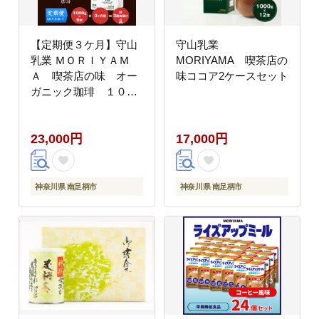
【定期便３ケ月】守山
守山乳業
乳業 ＭＯＲＩＹＡＭ
MORIYAMA 喫茶店の
Ａ 喫茶店の味 オー
味ココア2ケースセット
ガニック珈琲 １００
０ｇ×６本
23,000円
17,000円
神奈川県 南足柄市
神奈川県 南足柄市