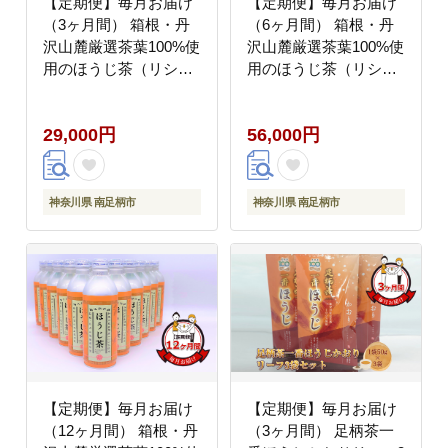
【定期便】毎月お届け
【定期便】毎月お届け
（3ヶ月間） 箱根・丹
（6ヶ月間） 箱根・丹
沢山麓厳選茶葉100%使
沢山麓厳選茶葉100%使
用のほうじ茶（リシー
用のほうじ茶（リシー
ル缶）465g×24本入【
ル缶）465g×24本入【
お茶 ギフト プレゼント
お茶 ギフト プレゼント
29,000円
56,000円
贈り物 神奈川県 南足柄
贈り物 神奈川県 南足柄
市 】
市 】
神奈川県 南足柄市
神奈川県 南足柄市
【定期便】毎月お届け
【定期便】毎月お届け
（12ヶ月間） 箱根・丹
（3ヶ月間） 足柄茶一