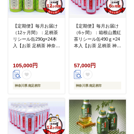
【定期便】毎月お届け
【定期便】毎月お届け
（12ヶ月間）：足柄茶
（6ヶ間）：箱根山麓紅
リシール缶290g×24本
茶リシール缶490ｇ×24
入【お茶 足柄茶 神奈川
本入【お茶 足柄茶 神奈
県 南足柄市 】
川県 南足柄市 】
105,000円
57,000円
神奈川県 南足柄市
神奈川県 南足柄市