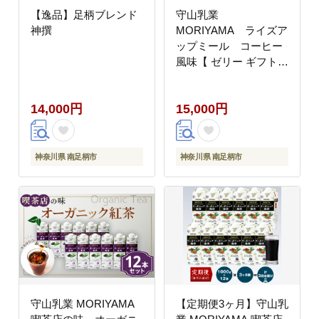
【逸品】足柄ブレンド
守山乳業
神撰
MORIYAMA ライズア
ップミール コーヒー
風味【 ゼリー ギフト
プレゼント 贈り物 お返
し おいしい まとめ買い
14,000円
15,000円
神奈川県 南足柄市 】
神奈川県 南足柄市
神奈川県 南足柄市
守山乳業 MORIYAMA
【定期便3ヶ月】守山乳