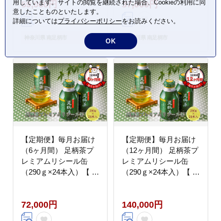
用しています。サイトの閲覧を継続された場合、Cookieの利用に同
59,000円
37,000円
市 】
市 】
意したことものといたします。
詳細については
プライバシーポリシー
をお読みください。
神奈川県 南足柄市
神奈川県 南足柄市
OK
【定期便】毎月お届け
【定期便】毎月お届け
（6ヶ月間） 足柄茶プ
（12ヶ月間） 足柄茶プ
レミアムリシール缶
レミアムリシール缶
（290ｇ×24本入）【 お
（290ｇ×24本入）【 お
茶 ギフト プレゼント
茶 ギフト プレゼント
贈り物 神奈川県 南足柄
贈り物 神奈川県 南足柄
72,000円
140,000円
市 】
市 】