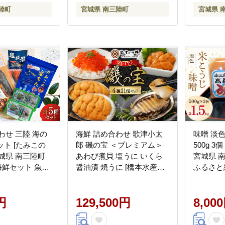
陸町
宮城県 南三陸町
宮城県 
わせ 三陸 海の
海鮮 詰め合わせ 歌津小太
味噌 淡
ット [たみこの
郎 磯の宝 ＜プレミアム＞
500g 3個 計1
城県 南三陸町
あわび煮貝 塩うに いくら
宮城県 南三
] 海鮮セット 魚介
醤油漬 焼うに [橋本水産食
ふるさと
藻 藻 鮭 銀鮭
品 宮城県 南三陸町
大豆 熟成
け サバ 鯖 さば
30ah0005] 魚介 アワビ あわ
味料
 めかぶ
円
び 鮑 ウニ うに 雲丹 いくら
129,500円
8,00
イクラ醤油漬 高級 高級食
材 セット 冷凍