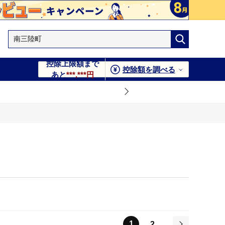
控除上限額まで
控除額を調べる
あと
***,***円
1
2