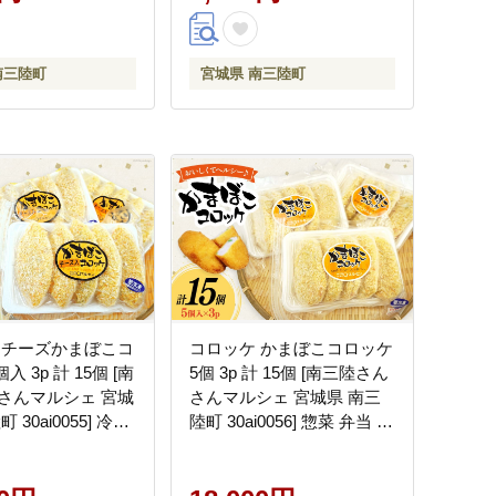
南三陸町
宮城県 南三陸町
 チーズかまぼこコ
コロッケ かまぼこコロッケ
入 3p 計 15個 [南
5個 3p 計 15個 [南三陸さん
さんマルシェ 宮城
さんマルシェ 宮城県 南三
 30ai0055] 冷凍
陸町 30ai0056] 惣菜 弁当 蒲
チーズ かまぼこ
鉾 かまぼこ 惣菜 おつまみ
おやつ