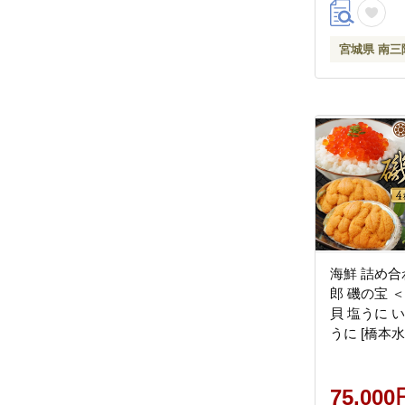
宮城県 南三
海鮮 詰め合
郎 磯の宝 
貝 塩うに 
うに [橋本
南三陸町 30a
ワビ あわび 
丹 いくら 
75,000