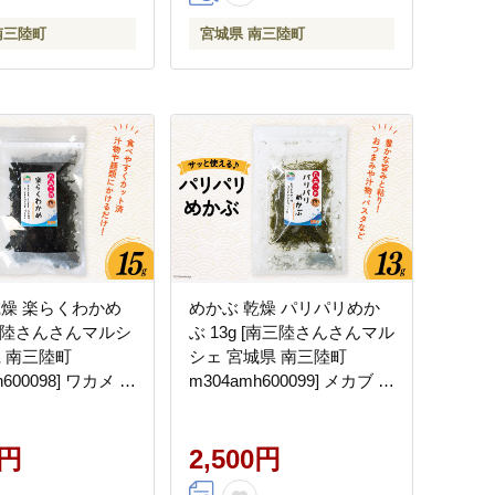
南三陸町
宮城県 南三陸町
乾燥 楽らくわかめ
めかぶ 乾燥 パリパリめか
南三陸さんさんマルシ
ぶ 13g [南三陸さんさんマル
県 南三陸町
シェ 宮城県 南三陸町
h600098] ワカメ 海
m304amh600099] メカブ 国
産 三陸 カット カッ
産 乾燥めかぶ 海藻 藻
0円
2,500円