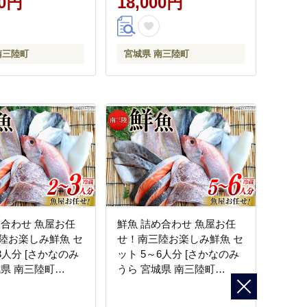
00円
18,000円
南三陸町
宮城県 南三陸町
め合わせ 魚屋お任
鮮魚 詰め合わせ 魚屋お任
陸お楽しみ鮮魚 セ
せ！南三陸お楽しみ鮮魚 セ
3人分 [さかなのみ
ット 5～6人分 [さかなのみ
城県 南三陸町
うら 宮城県 南三陸町
01] 魚 タコ 牡蠣 ほや
30aj0002] 魚 タコ 牡蠣 ほや
辛 佃煮 切り身
ホタテ 塩辛 佃煮 切り身