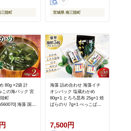
南三陸町
宮城県 南三陸町
 80g ×2袋 計
海藻 詰め合わせ 海藻イチ
[たみこの海パック 宮
オシパック 塩蔵わかめ
三陸町
80g×1 とろろ昆布 25g×1 焼
h560070] 海藻 国産
ばらのり 7g×1 べっこばり
産 わかめ 藻 若芽
2種 (パリパリめかぶ5g 香
塩蔵ワカメ サラダ
りおきあみ8g) [たみこの海
0円
パック 宮城県 南三陸町
7,500円
30ae0021] ワカメ 海苔 ノリ