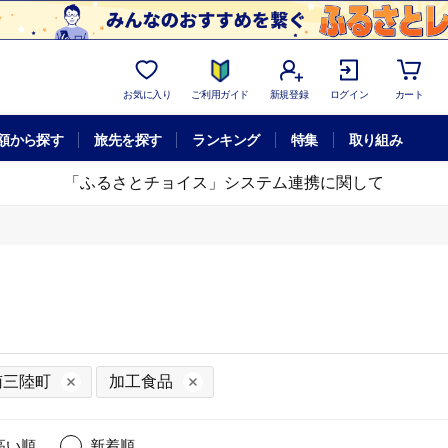
お気に入り
ご利用ガイド
新規登録
ログイン
カート
額から探す
旅先を探す
ランキング
特集
取り組み
「ふるさとチョイス」システム連携に関して
南三陸町
加工食品
高い順
新着順