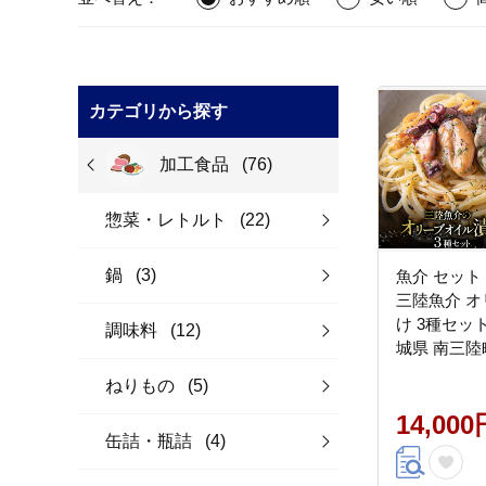
カテゴリから探す
加工食品
(76)
惣菜・レトルト
(22)
鍋
(3)
魚介 セット
三陸魚介 
け 3種セット
調味料
(12)
城県 南三陸町 
リーブオイル
ねりもの
(5)
み 瓶詰め
14,000
缶詰・瓶詰
(4)