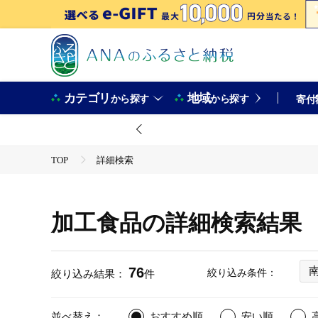
カテゴリ
地域
から探す
から探す
寄付
TOP
詳細検索
加工食品の詳細検索結果
76
絞り込み条件：
絞り込み結果：
件
並べ替え：
おすすめ順
安い順