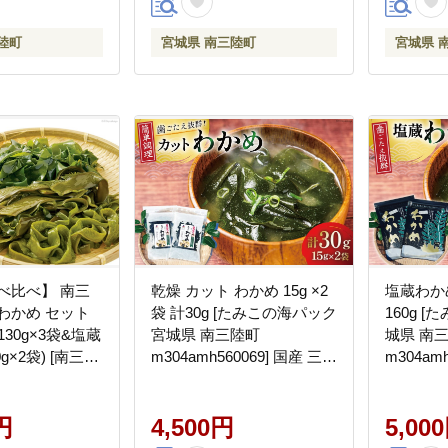
陸町
宮城県 南三陸町
宮城県 
べ比べ】 南三
乾燥 カット わかめ 15g ×2
塩蔵わかめ
わかめ セット
袋 計30g [たみこの海パック
160g 
30g×3袋&塩蔵
宮城県 南三陸町
城県 南
g×2袋) [南三陸
m304amh560069] 国産 三陸
m304am
ルシェ 宮城県
三陸産 海藻 ワカメ 若芽 藻
三陸 三陸
i0029] 海藻 ワ
味噌汁 みそ汁
ワカメ 
め 茎ワカメ 詰
円
4,500円
5,00