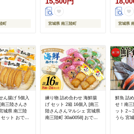
15,500円
18,0
陸町
宮城県 南三陸町
宮城県 
せん揚げ 5個入
練り物 詰め合わせ 海鮮揚
鮮魚 詰
個 [南三陸さんさ
げ セット 2箱 16個入 [南三
せ！南三
宮城県 南三陸
陸さんさんマルシェ 宮城県
ット 2～
57] セット おでん
南三陸町 30ai0058] おでん
うら 宮
かず お弁当
おつまみ おかず お弁当 ほ
30aj00
たて たこ めかぶ
ホタテ 塩