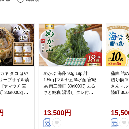
 カキ タコ ほや
めかぶ 海藻 90g 18p 計
蒲鉾 詰
オリーブオイル漬
1.5kg [マルヤ五洋水産 宮城
贈り物 1
 [ヤマウチ 宮
県 南三陸町 30al0003] ふる
さんマル
30at0002] オ
さと納税 湯通し タレ付き
陸町 30a
 漬け 加工済
メカブ 芽カブ 小分け 個包
ット 練り
装 パック 海鮮 芽株
笹かま 
円
13,500円
15,5