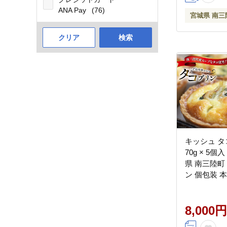
ANA Pay
(76)
宮城県 南三
クリア
検索
キッシュ タ
70g × 5個
県 南三陸町 3
ン 個包装 
おつまみ
8,000円