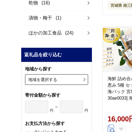
乾物
(16)
宮城県 南三
漬物・梅干
(1)
ほかの加工食品
(24)
返礼品を絞り込む
地域から探す
海鮮 詰め合
地域を選択する
恵み 5種 セ
海パック 宮
寄付金額から探す
30ae0033
魚介類 魚 海
～
円
円
しゃけ 酒 さ
たこ わかめ
16,000
お支払方法から探す
クレジットカード