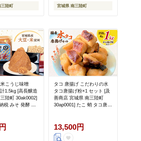
南三陸町
宮城県 南三陸町
色米こうじ味噌
タコ 唐揚げ こだわりの水
.5kg [高長醸造
タコ唐揚げ粉×1 セット [及
陸町 30ak0002]
善商店 宮城県 南三陸町
納税 みそ 発酵 麹
30ap0001] たこ 蛸 タコ唐揚
 味噌汁 こうじ 調
げ たこ唐揚げ からあげ 唐
揚げ
0円
13,500円