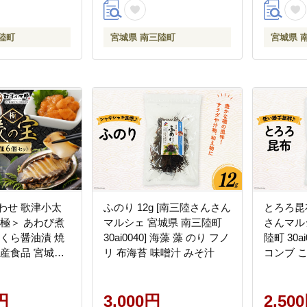
陸町
宮城県 南三陸町
宮城県 
わせ 歌津小太
ふのり 12g [南三陸さんさん
とろろ昆布
＜極＞ あわび煮
マルシェ 宮城県 南三陸町
さんマル
いくら醤油漬 焼
30ai0040] 海藻 藻 のり フノ
陸町 30a
水産食品 宮城県
リ 布海苔 味噌汁 みそ汁
コンブ 
h0004] 魚介 ア
ぶ 海藻 
鮑 ウニ うに 雲
イクラ醤油漬 高
円
3,000円
2,50