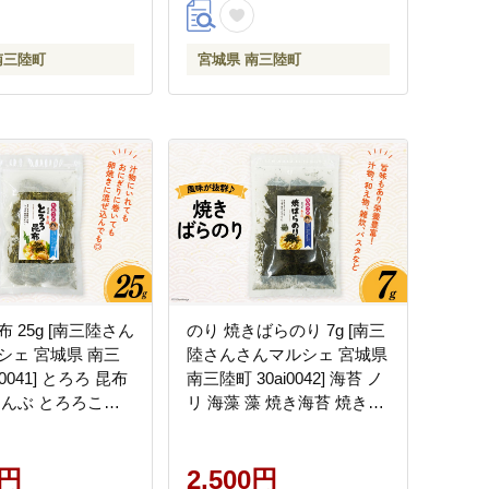
乾燥
南三陸町
宮城県 南三陸町
 25g [南三陸さん
のり 焼きばらのり 7g [南三
シェ 宮城県 南三
陸さんさんマルシェ 宮城県
i0041] とろろ 昆布
南三陸町 30ai0042] 海苔 ノ
こんぶ とろろこん
リ 海藻 藻 焼き海苔 焼きの
藻
り 弁当 お弁当 おにぎり
0円
2,500円