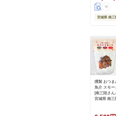
級 高級食材
宮城県 南三
燻製 おつま
魚介 スモーク 
[南三陸さ
宮城県 南三陸町
セット 詰め
個包装 タコ 
や ホヤ 惣