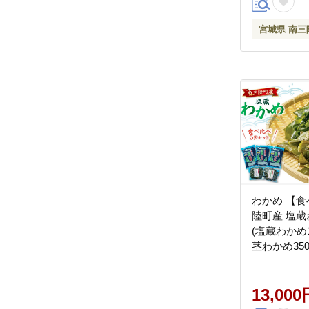
宮城県 南三
わかめ 【食
陸町産 塩蔵
(塩蔵わかめ1
茎わかめ350
さんさんマ
南三陸町 30a
カメ 茎わか
13,000
め合わせ