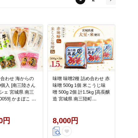
次
め合わせ 海からの
味噌 味噌2種 詰め合わせ 赤
0個入 [南三陸さん
味噌 500g 1個 米こうじ味
シェ 宮城県 南三
噌 500g 2個 計1.5kg [高長醸
i0059] かまぼこ セ
造 宮城県 南三陸町
物 魚肉 魚 たら 鱈
30ak0004] ふるさと納税 み
揚げかまぼこ
そ 発酵 麹 大豆 熟成 味噌汁
00円
セット こうじ 赤みそ
8,000円