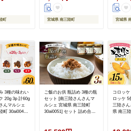
 セット 冷凍
陸町
宮城県 南三陸町
宮城県 
み 3種の味わい
ご飯のお供 瓶詰め 3種の瓶
コロッケ
20g 3p 計60g
セット [南三陸さんさんマ
ロッケ 5個
んさんマルシェ
ルシェ 宮城県 南三陸町
三陸さん
 30ai0046]
30ai0051] セット 詰め合わ
県 南三陸町
合わせ 小分け
せ タコ たこ 蛸 たらこ タラ
お弁当 
蛸 牡蠣 かき ほ
コ 鮭 サケ 銀鮭 さけ しゃけ
菜 おかず
シャケ