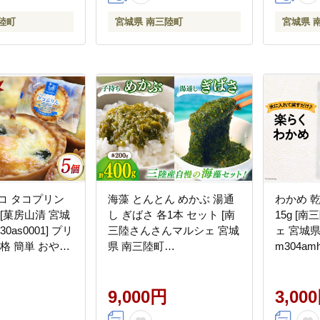
陸町
宮城県 南三陸町
宮城県 
コ タコプリン
海藻 とんとん めかぶ 湯通
わかめ 
入 [菓房山清 宮城
し ぎばさ 各1本 セット [南
15g [
0as0001] プリ
三陸さんさんマルシェ 宮城
ェ 宮城
本格 簡単 おやつ
県 南三陸町
m304am
m304amh600080] 冷凍 国産
藻 藻 国
メカブ あかもく アカモク
トわかめ
9,000円
3,00