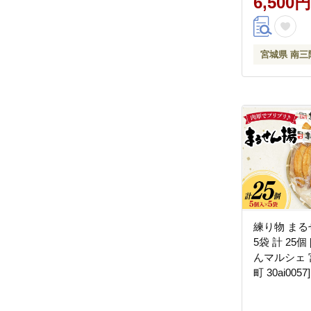
6,500円
宮城県 南三
練り物 まる
5袋 計 25
んマルシェ 
町 30ai00
おつまみ お