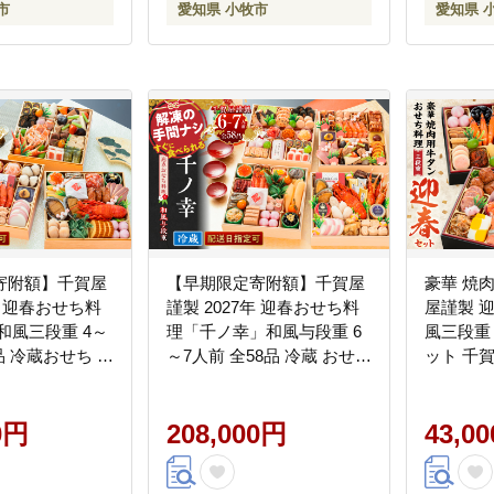
市
愛知県 小牧市
愛知県 
寄附額】千賀屋
【早期限定寄附額】千賀屋
豪華 焼肉
年 迎春おせち料
謹製 2027年 迎春おせち料
屋謹製 
和風三段重 4～
理「千ノ幸」和風与段重 6
風三段重
品 冷蔵おせち お
～7人前 全58品 冷蔵 おせち
ット 千賀
 おせち料理 小牧
2027 おせち料理 小牧市 年
ち 料理 
 年内発送 お節
内配送 年内発送 お節 冷蔵
やり セッ
せち 人気 新春
0円
冷蔵おせち 人気 新春
208,000円
ト 冷蔵お
43,0
肉 全38
寄せ お