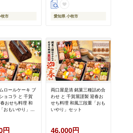
統の味 お正月 年末
ち 全58品 4人前 5人前 伝統
 縁起物 鰻 長焼 秘
の味 お正月 年末 年始 宴席
小牧市
愛知県 小牧市
 お取り寄せ 愛知
縁起物 地鶏 鶏肉 お取り寄
市 送料無料
せ 愛知県 小牧市 送料無料
ムロールケーキ ブ
両口屋是清 銘菓三種詰め合
ショコラ と 千賀
わせ と 千賀屋謹製 迎春お
迎春おせち料理 和
せち料理 和風三段重「おも
「おもいやり」セ
いやり」セット
00円
46,000円