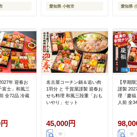
知県 小
市
愛知県 小牧市
愛知県 
027年 迎春お
名古屋コーチン鍋＆追い肉
【早期限
千富士」和風三
1羽分 と 千賀屋謹製 迎春お
謹製 20
前 全72品 冷蔵
せち料理 和風三段重「おも
理「慶福
いやり」セット
人前 全3
0円
45,000円
98,0