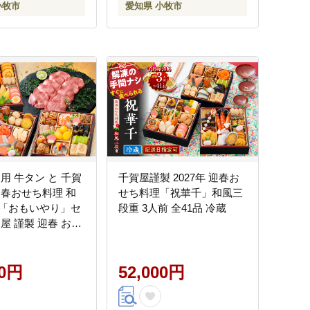
小牧市
愛知県 小牧市
用 牛タン と 千賀
千賀屋謹製 2027年 迎春お
迎春おせち料理 和
せち料理「祝華千」和風三
「おもいやり」セ
段重 3人前 全41品 冷蔵
屋 謹製 迎春 おせ
和風 三段重 おもい
ト 3人前 迎春セッ
せち 山樹 牛肉 焼
00円
52,000円
品 年末 年始 お取り
取り寄せグルメ 愛