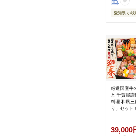
愛知県 小牧
厳選国産牛
と 千賀屋謹
料理 和風
り」セット 
つ鍋セット 
理 和風三段
セット 千賀屋
39,000
年 冷蔵おせち