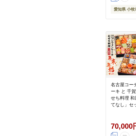
愛知県 小牧
名古屋コー
ーキ と 千
せち料理 
てなし」セ
70,000