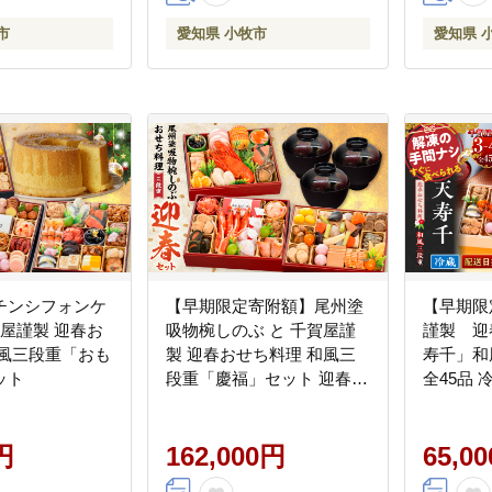
市
愛知県 小牧市
愛知県 
チンシフォンケ
【早期限定寄附額】尾州塗
【早期限
賀屋謹製 迎春お
吸物椀しのぶ と 千賀屋謹
謹製 迎
和風三段重「おも
製 迎春おせち料理 和風三
寿千」和
ット
段重「慶福」セット 迎春
全45品 冷
おせち料理 慶福 和風 三段
せち料理
重 3 ～ 4人前 おせち 吸物椀
年内発送
円
お椀 漆器 漆塗り 漆 工芸品
162,000円
せち 人気
65,0
伝統 尾州塗 食器 手作り セ