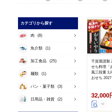
カテゴリから探す
肉
(8)
魚介類
(1)
加工食品
(25)
千賀屋謹製 2
せち料理「
風三段重 3人
麺類
(1)
おせち 202
牧市 年内配
パン・菓子類
(3)
節 冷蔵 冷
春
32,000
日用品・雑貨
(2)