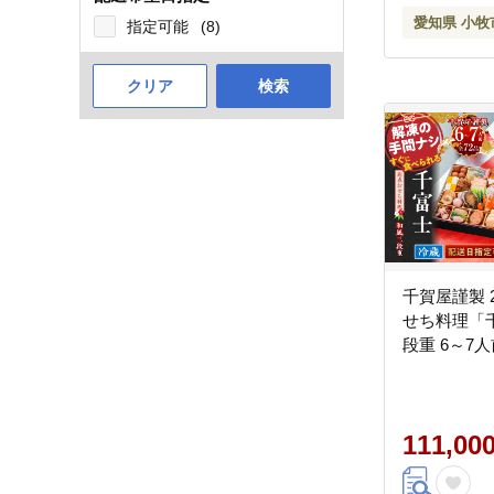
愛知県 小牧
指定可能
(8)
クリア
検索
千賀屋謹製 2
せち料理「
段重 6～7人
111,00