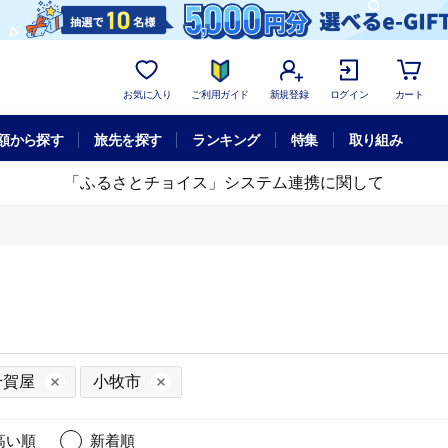
お気に入り
ご利用ガイド
新規登録
ログイン
カート
額から探す
旅先を探す
ランキング
特集
取り組み
「ふるさとチョイス」システム連携に関して
千賀屋
小牧市
高い順
新着順