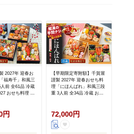
 2027年 迎春お
【早期限定寄附額】千賀屋
「福寿千」和風三
謹製 2027年 迎春おせち料
5人前 全61品 冷蔵
理「にほんばれ」和風三段
027 おせち料理 小
重 3人前 全34品 冷蔵 おせ
内配送 年内発送 お
ち 2027 おせち料理 小牧市
冷蔵おせち 人気 新
年内配送 年内発送 お節 冷
00円
蔵 冷蔵おせち 人気 新春
72,000円