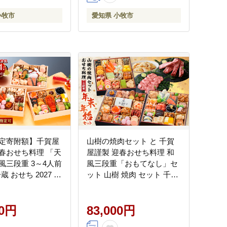
小牧市
愛知県 小牧市
定寄附額】千賀屋
山樹の焼肉セット と 千賀
春おせち料理 「天
屋謹製 迎春おせち料理 和
風三段重 3～4人前
風三段重「おもてなし」セ
蔵 おせち 2027 お
ット 山樹 焼肉 セット 千賀
 小牧市 年内配送
屋 謹製 迎春 おせち 料理 和
 お節 冷蔵 冷蔵お
風 三段重 おもてなし 4人前
 新春
00円
5人前 迎春セット 冷蔵おせ
83,000円
ち 牛タン ホルモン 黒毛和