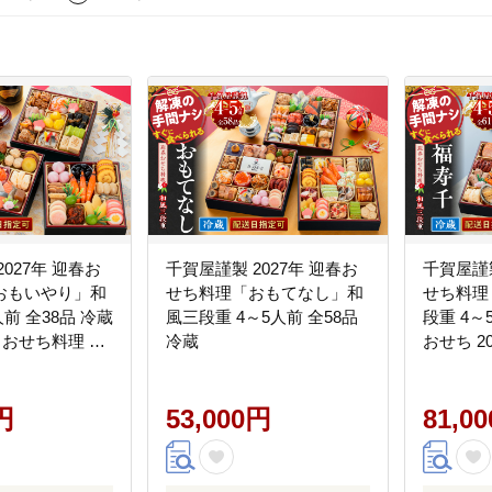
027年 迎春お
千賀屋謹製 2027年 迎春お
千賀屋謹製
おもいやり」和
せち料理「おもてなし」和
せち料理
前 全38品 冷蔵
風三段重 4～5人前 全58品
段重 4～
7 おせち料理 小
冷蔵
おせち 2
送 年内発送 お
牧市 年
蔵おせち 人気 新
節 冷蔵 
円
53,000円
春
81,0