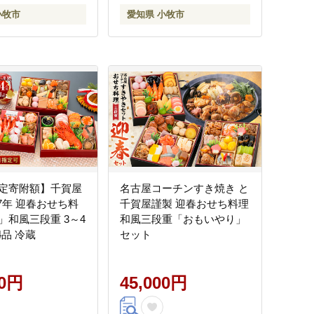
牧市 送料無料
小牧市
愛知県 小牧市
定寄附額】千賀屋
名古屋コーチンすき焼き と
27年 迎春おせち料
千賀屋謹製 迎春おせち料理
」和風三段重 3～4
和風三段重「おもいやり」
4品 冷蔵
セット
00円
45,000円