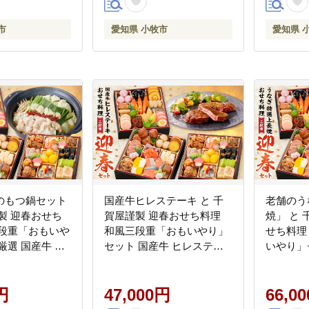
ット 冷蔵 全34品 正月 年末
年始 お取り寄せ お取り寄
市
愛知県 小牧市
愛知県 
せグルメ 愛知県 小牧市 送
料無料
のもつ鍋セット
国産牛ヒレステーキ と 千
老舗のう
製 迎春おせち
賀屋謹製 迎春おせち料理
焼」 と
三段重「おもいや
和風三段重「おもいやり」
せち料理
厳選 国産牛 も
セット 国産牛 ヒレステー
いやり」
迎春 おせち料
キ 迎春 おせち料理 和風三
ぎ 特選
重 おもいやり
段重 おもいやり セット 千
料理 和
 おせち 2027
円
賀屋 おせち 2027年 冷蔵お
47,000円
り セット
66,0
 全38品 3人前
せち 全38品 3人前 伝統の味
2027年