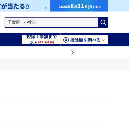
控除上限額まで
控除額を調べる
あと
***,***円