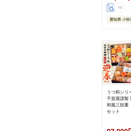
セット 3人
賀屋謹製 冷
国産 牛肉 
愛知県 小牧
牛 お取り寄
グルメ 愛知
無料
うつ和シリ
千賀屋謹製
和風三段重
セット