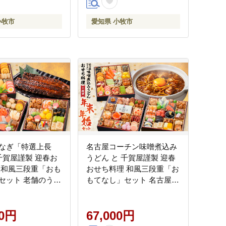
牛 カルビ 年末 年始 お取り
寄せ 愛知県 小牧市 送料無
小牧市
愛知県 小牧市
料
なぎ「特選上長
名古屋コーチン味噌煮込み
 千賀屋謹製 迎春お
うどん と 千賀屋謹製 迎春
 和風三段重「おも
おせち料理 和風三段重「お
セット 老舗のうな
もてなし」セット 名古屋コ
上長焼 迎春 おせち
ーチン 味噌煮込み うどん
風三段重 おもいや
迎春 おせち料理 和風三段
 千賀屋 おせち
00円
重 おもてなし セット 千賀
67,000円
 冷蔵おせち 全38品
屋 おせち 2027年 冷蔵おせ