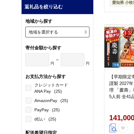
愛知県 小牧
返礼品を絞り込む
地域から探す
地域を選択する
寄付金額から探す
～
円
円
お支払方法から探す
【早期限定
謹製 2027
クレジットカード
理 「慶壽」
ANA Pay
(25)
5人前 全41
AmazonPay
(25)
せち 2027
市 年内配送
PayPay
(25)
冷蔵 冷蔵お
141,00
d払い
(25)
配送希望日指定