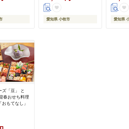
前 迎春セット 千
送 年内配送 2027年 縁起物
蔵おせち 和牛
祝箸付 迎春おせち 和風お
全38品 ブランド
せち 本格おせち 定番おせ
市
愛知県 小牧市
愛知県 
せ お取り寄せ
ち お正月 お取り寄せ 愛知
県 小牧市 送料
県 小牧市 送料無料
ーズ「豆」 と
 迎春おせち料理
「おもてなし」