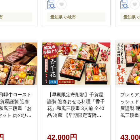
正月 年末 年始
お正月 年末 年始 宴席 縁起
3人前 伝
 牛ホルモン 鍋
物 お肉 ステーキ お取り寄
年始 宴席
市
愛知県 小牧市
愛知県 
愛知県 小牧市
せ 愛知県 小牧市 送料無料
伝のタレ
県 小牧
 飛騨牛ロースト
【早期限定寄附額】千賀屋
プレミア
千賀屋謹製 迎春
謹製 迎春おせち料理「香千
ッシュド
 和風三段重「お
花」和風三段重 3人前 全40
屋謹製 
セット 肉のひぐ
品 冷蔵 【早期限定寄附
風三段重
ローストビーフ
額】 千賀屋謹製 迎春 おせ
ット
 迎春 おせち 料
ち料理 香千花 和風 三段重
段重 おもいやり
円
千賀屋 おせち 6.5寸 年末配
42,000円
43,0