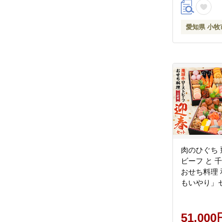
伝統の味 お
宴席 縁起物
愛知県 小牧
お取り寄せ 
送料無料
肉のひぐち
ビーフ と 
おせち料理
もいやり」
ち 飛騨牛 
千賀屋 謹製
理 和風 三
51,000