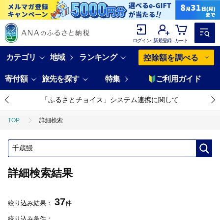
ログイン
新規登録
カート
カテゴリ
地域
ランキング
控除額を調べる
寄付額
旅先を探す
特集
ご利用ガイド
「ふるさとチョイス」システム連携に関して
TOP
詳細検索
詳細検索結果
37
絞り込み結果：
件
絞り込み条件：