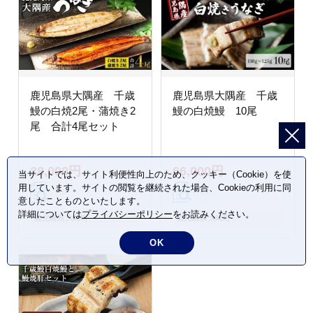
鹿児島県大隅産 千歳
鹿児島県大隅産 千歳
鰻の白焼2尾・蒲焼き2
鰻の白焼鰻 10尾
尾 合計4尾セット
28,000円
66,000円
当サイトでは、サイト利便性向上のため、クッキー（Cookie）を使
用しています。サイトの閲覧を継続された場合、Cookieの利用に同
意したことものといたします。
詳細については
プライバシーポリシー
をお読みください。
鹿児島県 大崎町
鹿児島県 大崎町
OK