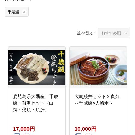
千歳鰻
並べ替え:
鹿児島県大隅産 千歳
大崎鰻丼セット２食分
鰻・贅沢セット（白
～千歳鰻×大崎米～
焼・蒲焼・焼肝）
17,000円
10,000円