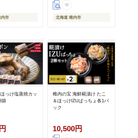
稚内市
北海道 稚内市
 ほっけ塩蒸焼カッ
稚内の宝 海鮮糀漬け たこ
×3袋
＆ほっけIZUぱっちょ各1パ
ック
0円
10,500円