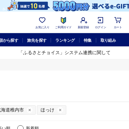
お気に入り
ご利用ガイド
新規登録
ログイン
カート
額から探す
旅先を探す
ランキング
特集
取り組み
「ふるさとチョイス」システム連携に関して
北海道稚内市
ほっけ
高い順
新着順