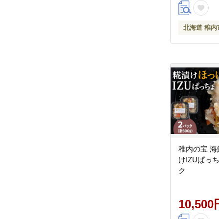
北海道 稚内
稚内の宝 海
けIZUぱっち
ク
10,500