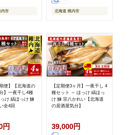
稚内市
北海道 稚内市
期便】【北海道の
【定期便3ヶ月】一夜干し 4
分】一夜干し4種
種セット ～ ほっけ 縞ほっ
ほっけ 縞ほっけ 鰊
け 鰊 宗八かれい【北海道
い全4回
の居酒屋気分】
00円
39,000円