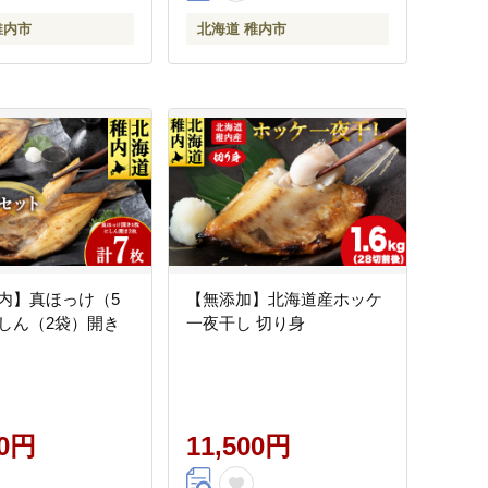
稚内市
北海道 稚内市
内】真ほっけ（5
【無添加】北海道産ホッケ
しん（2袋）開き
一夜干し 切り身
00円
11,500円