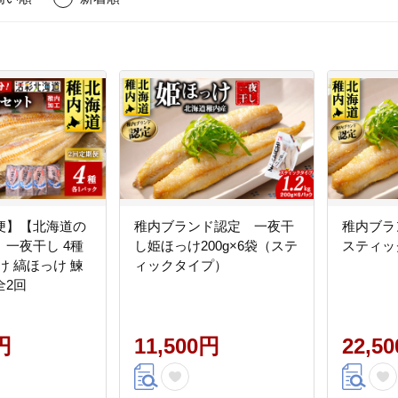
便】【北海道の
稚内ブランド認定 一夜干
稚内ブラ
一夜干し 4種
し姫ほっけ200g×6袋（ステ
スティッ
け 縞ほっけ 鰊
ィックタイプ）
全2回
円
11,500円
22,5