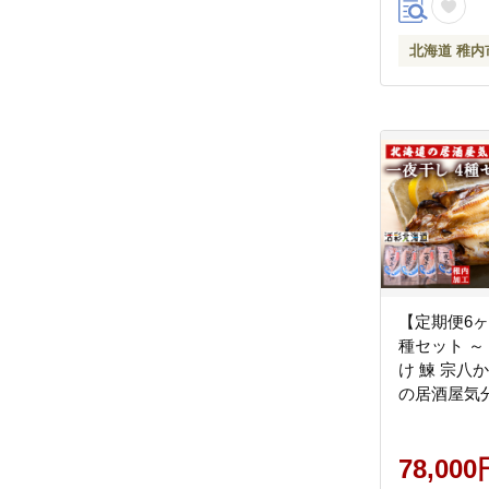
北海道 稚内
【定期便6ヶ
種セット ～
け 鰊 宗八
の居酒屋気
78,000