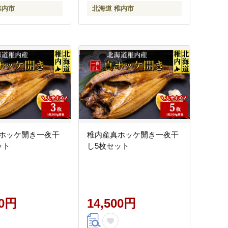
稚内市
北海道 稚内市
ホッケ開き一夜干
稚内産真ホッケ開き一夜干
ット
し5枚セット
00円
14,500円