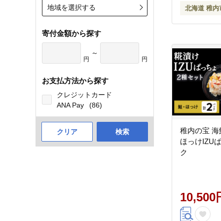
地域を選択する
北海道 稚内
寄付金額から探す
～
円
円
お支払方法から探す
クレジットカード
ANA Pay
(86)
稚内の宝 海
クリア
検索
ほっけIZU
ク
10,500