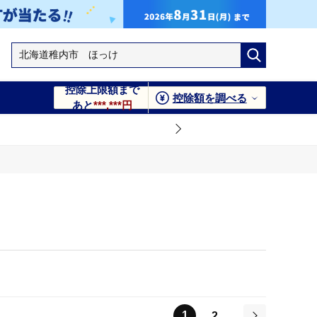
控除上限額まで
控除額を調べる
あと
***,***円
1
2