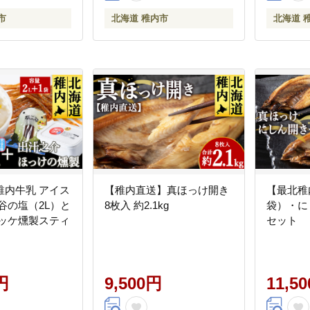
市
北海道 稚内市
北海道 
稚内牛乳 アイス
【稚内直送】真ほっけ開き
【最北稚
谷の塩（2L）と
8枚入 約2.1kg
袋）・に
ホッケ燻製スティ
セット
円
9,500円
11,5