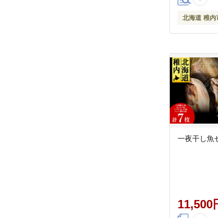
北海道 稚内
一夜干し魚
11,500