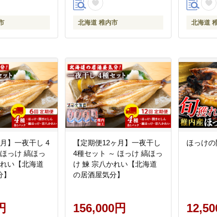
市
北海道 稚内市
北海道 
月】一夜干し 4
【定期便12ヶ月】一夜干し
ほっけの開
 ほっけ 縞ほっ
4種セット ～ ほっけ 縞ほっ
かれい【北海道
け 鰊 宗八かれい【北海道
分】
の居酒屋気分】
円
156,000円
12,5