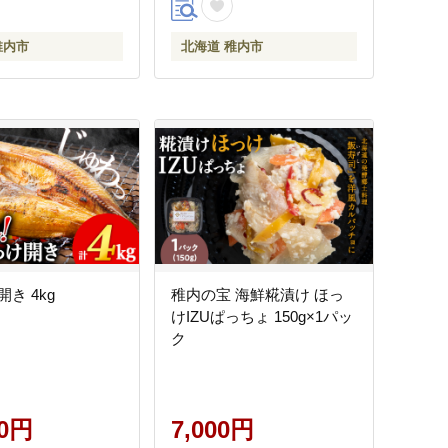
稚内市
北海道 稚内市
き 4kg
稚内の宝 海鮮糀漬け ほっ
けIZUぱっちょ 150g×1パッ
ク
00円
7,000円