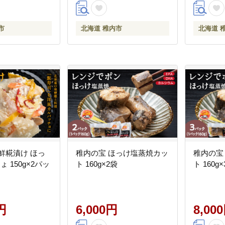
市
北海道 稚内市
北海道 
鮮糀漬け ほっ
稚内の宝 ほっけ塩蒸焼カッ
稚内の宝
ょ 150g×2パッ
ト 160g×2袋
ト 160g
円
6,000円
8,00