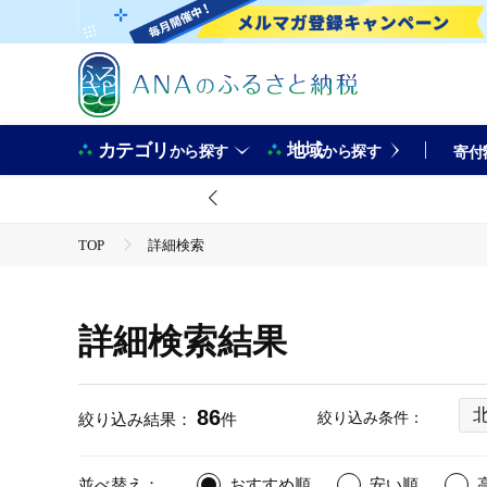
カテゴリ
地域
から探す
から探す
寄付
TOP
詳細検索
詳細検索結果
86
絞り込み条件：
絞り込み結果：
件
並べ替え：
おすすめ順
安い順