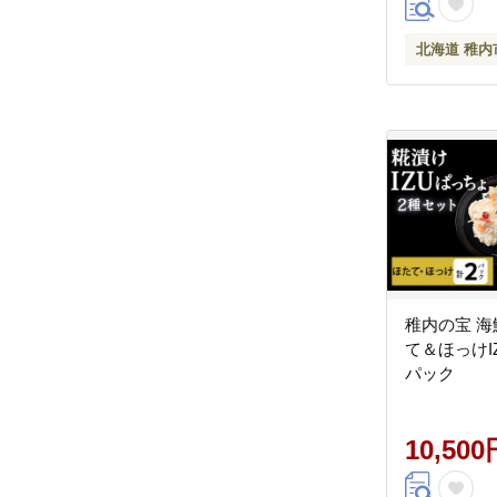
北海道 稚内
稚内の宝 海
て＆ほっけI
パック
10,500