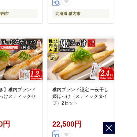
稚内市
北海道 稚内市
き】稚内ブランド
稚内ブランド認定 一夜干し
っけスティックセ
姫ほっけ（スティックタイ
プ）2セット
00円
22,500円