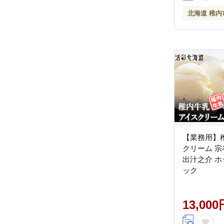
北海道 稚内
【業務用】
クリーム 宗
出汁之介 
ック
13,000