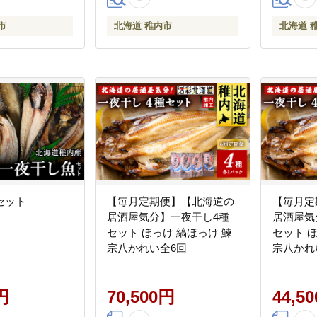
市
北海道 稚内市
北海道 
セット
【毎月定期便】【北海道の
【毎月定
居酒屋気分】一夜干し4種
居酒屋気
セット ほっけ 縞ほっけ 鰊
セット 
宗八かれい全6回
宗八かれ
円
70,500円
44,5