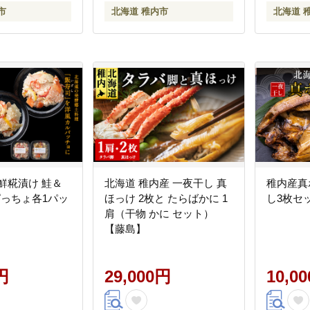
市
北海道 稚内市
北海道 
鮮糀漬け 鮭＆
北海道 稚内産 一夜干し 真
稚内産真
ぱっちょ各1パッ
ほっけ 2枚と たらばかに 1
し3枚セ
肩（干物 かに セット）
【藤島】
円
29,000円
10,0