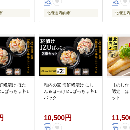
市
北海道 稚内市
北海道 
鮮糀漬け ほた
稚内の宝 海鮮糀漬け にし
【のし付
ZUぱっちょ各1
ん＆ほっけIZUぱっちょ各1
認定 ほ
パック
ット
円
10,500円
11,5