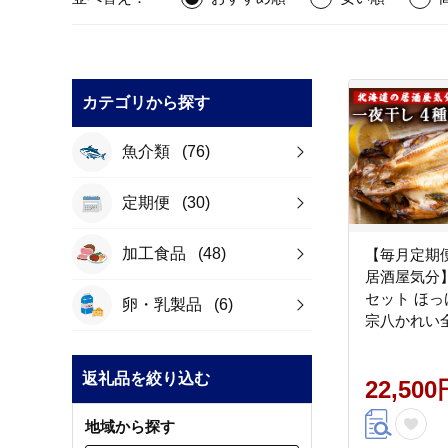
カテゴリから探す
魚介類
(76)
定期便
(30)
加工食品
(48)
【毎月定期
居酒屋気分】
セット ほっ
卵・乳製品
(6)
宗八かれい
返礼品を絞り込む
22,500
地域から探す