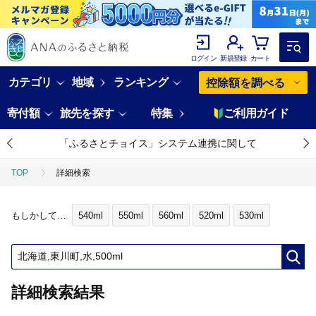
ログイン
新規登録
カート
カテゴリ
地域
ランキング
控除額を調べる
寄付額
旅先を探す
特集
ご利用ガイド
「ふるさとチョイス」システム連携に関して
TOP
詳細検索
もしかして…
540ml
550ml
560ml
520ml
530ml
詳細検索結果