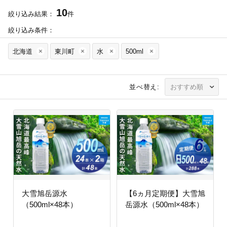
10
絞り込み結果：
件
絞り込み条件：
北海道
東川町
水
500ml
並べ替え:
大雪旭岳源水
【6ヵ月定期便】大雪旭
（500ml×48本）
岳源水（500ml×48本）