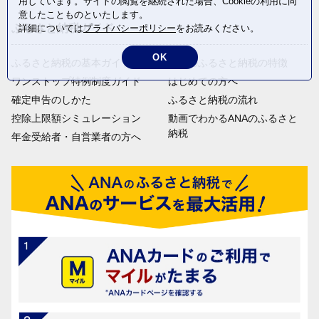
用しています。サイトの閲覧を継続された場合、Cookieの利用に同
意したことものといたします。
ふるさと納税ガイド
詳細については
プライバシーポリシー
をお読みください。
OK
ふるさと納税の基本ガイド
ANAのふるさと納税の特徴
ワンストップ特例制度ガイド
はじめての方へ
確定申告のしかた
ふるさと納税の流れ
控除上限額シミュレーション
動画でわかるANAのふるさと
納税
年金受給者・自営業者の方へ