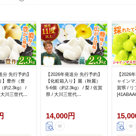
発送分 先行予約】
【2026年発送分 先行予約】
【2026
り】豊作（豊
【化粧箱入り】麗（秋麗）
ャインマス
約2.3kg） /
5-6個（約2.3kg） / 梨 / 佐賀
賀県 /
 / 大川三世代
県 / 大川三世代
[41ABAA
]
[41AEAB008]
円
14,000円
15,0