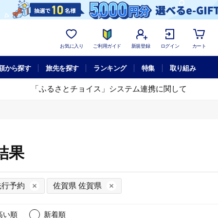
お気に入り
ご利用ガイド
新規登録
ログイン
カート
額から探す
旅先を探す
ランキング
特集
取り組み
「ふるさとチョイス」システム連携に関して
結果
先行予約
佐賀県 佐賀県
高い順
新着順