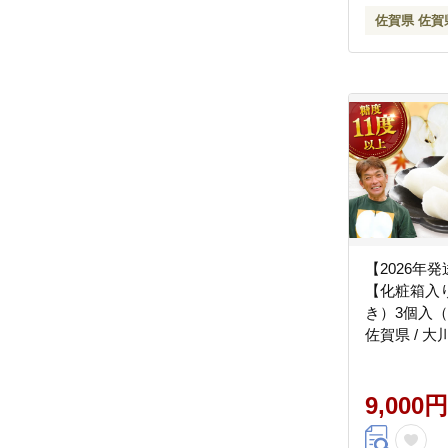
佐賀県 佐賀
【2026年
【化粧箱入
き）3個入（約1
佐賀県 / 
[41AEAB001
9,000円