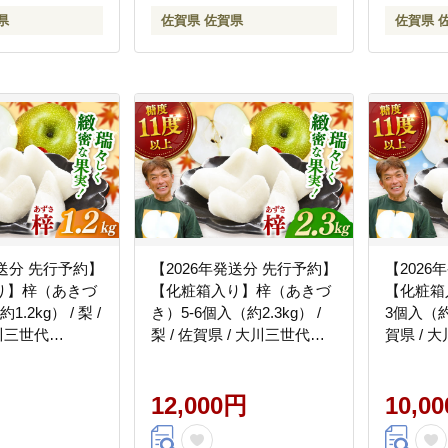
県
佐賀県 佐賀県
佐賀県 
発送分 先行予約】
【2026年発送分 先行予約】
【2026
り】梓（あきづ
【化粧箱入り】梓（あきづ
【化粧箱
.2kg） / 梨 /
き）5-6個入（約2.3kg） /
3個入（約1
大川三世代
梨 / 佐賀県 / 大川三世代
賀県 / 
]
[41AEAB002]
[41AEAB
12,000円
10,0