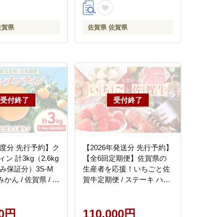
佐賀県
佐賀県 佐賀県
年度分 先行予約】ク
【2026年発送分 先行予約】
ン 計3kg（2.6kg
【全6回定期便】佐賀県の
傷み保証分）3S-M
生産者を応援！いちごと佐
みかん / 佐賀県 / 山
賀牛定期便 / ステーキ ハン
ATBT007]
バーグ / 佐賀県ふるさと納
税 [41AAZZ007]
00円
110,000円