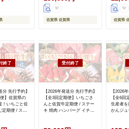
県
佐賀県 佐賀県
佐賀県 
発送分 先行予約】
【2026年発送分 先行予約】
【2026
期便】佐賀県の
【全3回定期便】いちごさ
【全6回
援！いちごと佐
んと佐賀牛定期便 / ステー
生産者を
定期便 / ステ
キ 焼肉 ハンバーグ イチゴ /
かんジュ
きやき / 佐賀県
佐賀県ふるさと納税
の宝 定期
41AAZZ009]
[41AAZZ011]
ュース 