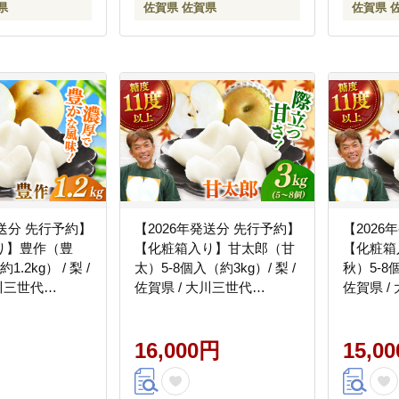
県
佐賀県 佐賀県
佐賀県 
発送分 先行予約】
【2026年発送分 先行予約】
【2026
り】豊作（豊
【化粧箱入り】甘太郎（甘
【化粧箱
.2kg） / 梨 /
太）5-8個入（約3kg）/ 梨 /
秋）5-8個
大川三世代
佐賀県 / 大川三世代
佐賀県 /
]
[41AEAB010]
[41AEAB
16,000円
15,0