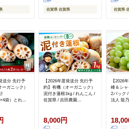
県
佐賀県 佐賀県
佐賀県 
度発送分 先行予
【2026年度発送分 先行予
【2026
オーガニック）
約】有機（オーガニック）
峰＆シャ
計
泥付き蓮根1kg / れんこん /
2パック 
0g×4袋）とれん
佐賀県 / 吉田農園
法人 龍乃 
ト / 佐賀県 /
[41AHAE004]
AHAE002]
円
8,000円
18,0