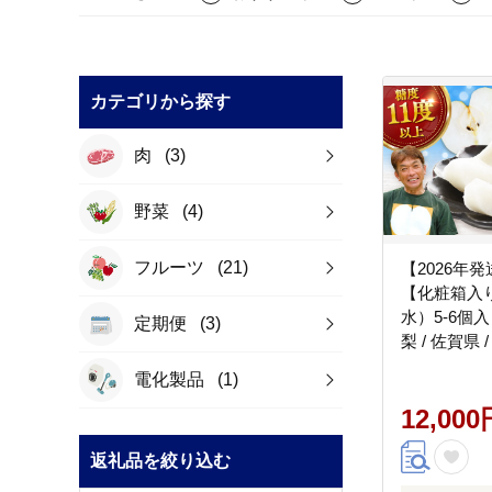
カテゴリから探す
肉
(3)
野菜
(4)
フルーツ
(21)
【2026年
【化粧箱入
水）5-6個入（
定期便
(3)
梨 / 佐賀県
[41AEAB006
電化製品
(1)
12,000
返礼品を絞り込む