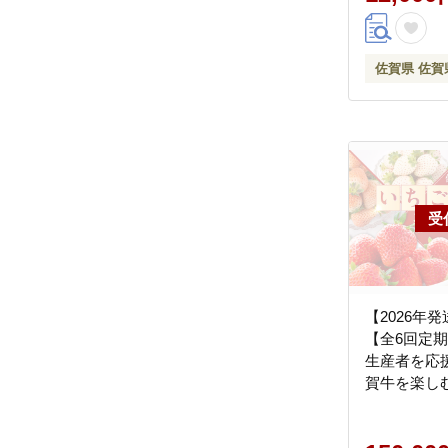
佐賀県 佐賀
【2026年
【全6回定
生産者を応
賀牛を楽しむ
ーキ 焼肉 す
ふるさと納税 [