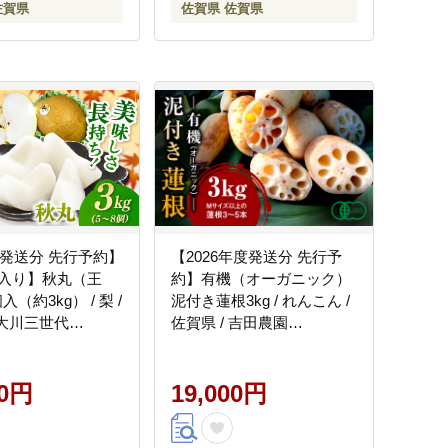
佐賀県
佐賀県 佐賀県
年発送分 先行予約】
【2026年度発送分 先行予
入り】秋丸（王
約】有機（オーガニック）
入（約3kg） / 梨 /
泥付き蓮根3kg / れんこん /
 大川三世代
佐賀県 / 吉田農園
011]
[41AHAE003]
00円
19,000円