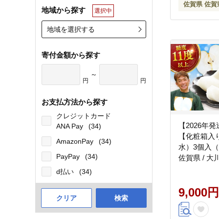
佐賀県 佐賀
地域から探す
選択中
地域を選択する
寄付金額から探す
～
円
円
お支払方法から探す
クレジットカード
【2026年
ANA Pay
(34)
【化粧箱入
AmazonPay
(34)
水）3個入（約1
PayPay
(34)
佐賀県 / 
[41AEAB005
d払い
(34)
9,000円
クリア
検索