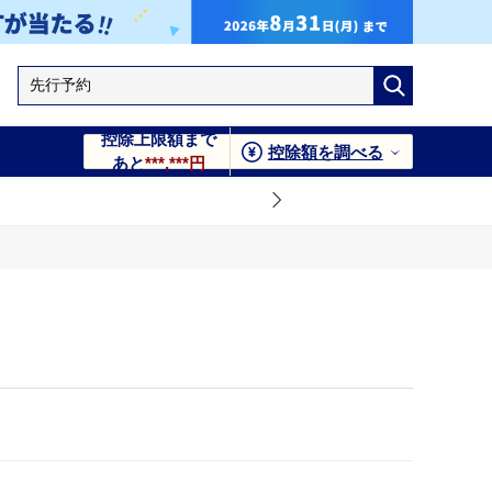
控除上限額まで
控除額を調べる
あと
***,***円