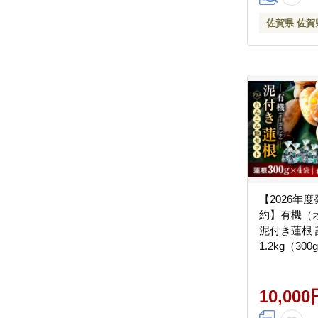
佐賀県 佐賀
【2026年
約】有機（
泥付き蓮根 
1.2kg（30
こん飴2袋セッ
吉田農園 [41
10,000