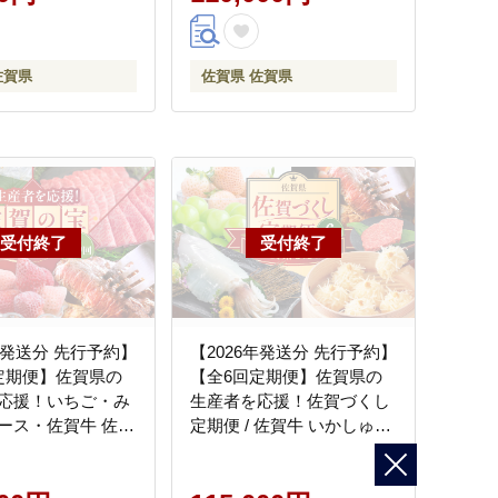
佐賀県
佐賀県 佐賀県
年発送分 先行予約】
【2026年発送分 先行予約】
定期便】佐賀県の
【全6回定期便】佐賀県の
応援！いちご・み
生産者を応援！佐賀づくし
ース・佐賀牛 佐賀
定期便 / 佐賀牛 いかしゅう
便 / ストレートジ
まい シャインマスカット
白い宝石 ステーキ
米 いちご ハンバーグ いか /