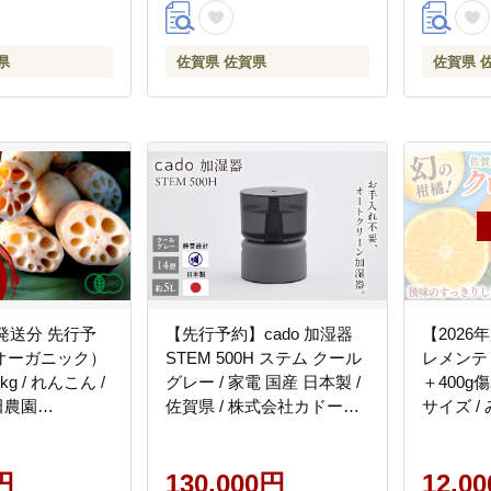
県
佐賀県 佐賀県
佐賀県 
度発送分 先行予
【先行予約】cado 加湿器
【2026
オーガニック）
STEM 500H ステム クール
レメンティ
g / れんこん /
グレー / 家電 国産 日本製 /
＋400g
田農園
佐賀県 / 株式会社カドー
サイズ / 
]
[41ANAE002]
本農園 [41
円
130,000円
12,0