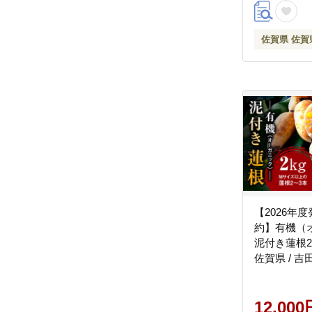
佐賀県 佐賀
【2026年
約】有機（
泥付き蓮根2k
佐賀県 / 吉
[41AHAE001
12,000