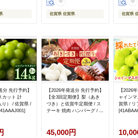
県
佐賀県 佐賀県
佐賀県 
発送分 先行予約】
【2026年発送分 先行予約】
【2026
スカット 計
【全3回定期便】梨（あき
ャインマス
入り） / 佐賀県 /
づき）と佐賀牛定期便 / ス
賀県 /
1AAAJ001]
テーキ 焼肉 ハンバーグ / 佐
[41ABAA
賀県ふるさと納税
[41AAZZ025]
円
45,000円
10,0