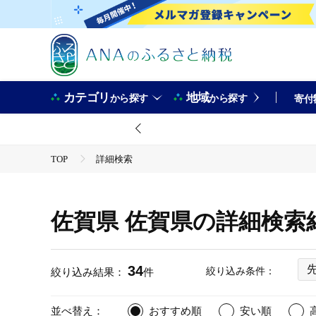
カテゴリ
地域
から探す
から探す
寄付
TOP
詳細検索
佐賀県 佐賀県の詳細検索
34
絞り込み条件：
絞り込み結果：
件
並べ替え：
おすすめ順
安い順