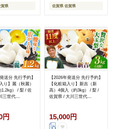
佐賀県
佐賀県 佐賀県
年発送分 先行予約】
【2026年発送分 先行予約】
入り】麗（秋麗）
【化粧箱入り】新吉（新
.2kg） / 梨 / 佐
高）4個入（約3kg） / 梨 /
大川三世代
佐賀県 / 大川三世代
007]
[41AEAB009]
00円
15,000円