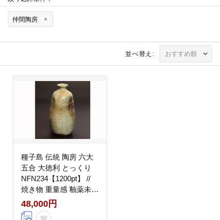
仲間陶房
並べ替え:
種子島 伝統 陶房 六大
五合 大徳利 とっくり
NFN234【1200pt】 //
焼き物 重量感 釉薬未使
用
48,000円