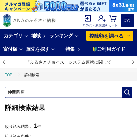
ログイン
新規登録
カート
カテゴリ
地域
ランキング
控除額を調べる
寄付額
旅先を探す
特集
ご利用ガイド
「ふるさとチョイス」システム連携に関して
TOP
詳細検索
詳細検索結果
1
絞り込み結果：
件
絞り込み条件：