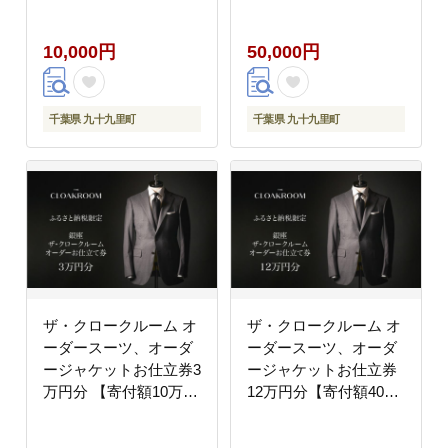
円】メンズ ファッショ
円】メンズ ファッショ
ン ブランド カシミヤ
ン ブランド カシミヤ
10,000円
50,000円
服 ビジネス 贈答 ギフ
服 ビジネス 贈答 ギフ
ト チケット 高級 お祝
ト チケット 高級 お祝
い 高級スーツ オーダー
い 高級スーツ オーダー
メイド 記念日
メイド 記念日
千葉県 九十九里町
千葉県 九十九里町
ザ・クロークルーム オ
ザ・クロークルーム オ
ーダースーツ、オーダ
ーダースーツ、オーダ
ージャケットお仕立券3
ージャケットお仕立券
万円分 【寄付額10万
12万円分【寄付額40万
円】メンズ ファッショ
円】メンズ ファッショ
ン ブランド カシミヤ
ン ブランド カシミヤ