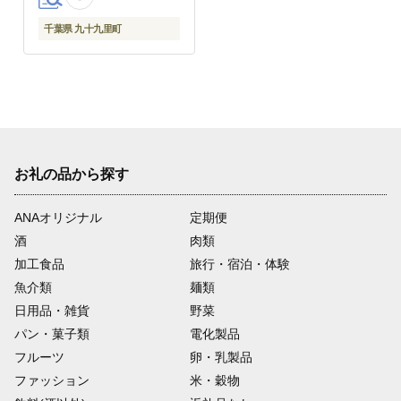
い 高級スーツ オーダー
メイド 記念日
千葉県 九十九里町
お礼の品から探す
ANAオリジナル
定期便
酒
肉類
加工食品
旅行・宿泊・体験
魚介類
麺類
日用品・雑貨
野菜
パン・菓子類
電化製品
フルーツ
卵・乳製品
ファッション
米・穀物