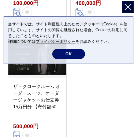
100,000円
400,000円
服 ビジネス 贈答 ギフ
服 ビジネス 贈答 ギフ
ト チケット 高級 お祝
ト チケット 高級 お祝
い 高級スーツ オーダー
い 高級スーツ オーダー
メイド 記念日
メイド 記念日
千葉県 九十九里町
千葉県 九十九里町
当サイトでは、サイト利便性向上のため、クッキー（Cookie）を使
用しています。サイトの閲覧を継続された場合、Cookieの利用に同
意したことものといたします。
詳細については
プライバシーポリシー
をお読みください。
OK
ザ・クロークルーム オ
ーダースーツ、オーダ
ージャケットお仕立券
15万円分 【寄付額50万
円】メンズ ファッショ
ン ブランド カシミヤ
500,000円
服 ビジネス 贈答 ギフ
ト チケット 高級 お祝