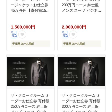
ージャケットお仕立券
200万円コース 紳士服
45万円分 【寄付額150
メンズ スーツ ビジネス
万円】メンズ ファッシ
スーツ オーダー オーダ
ョン ブランド カシミヤ
ーメイド 仕立券 ギフト
1,500,000円
2,000,000円
服 ビジネス 贈答 ギフ
贈り物 九十九里町 千葉
ト チケット 高級 お祝
県
い 高級スーツ オーダー
メイド 記念日
千葉県 九十九里町
千葉県 九十九里町
ザ・クロークルーム オ
ザ・クロークルーム オ
ーダーお仕立券 寄付額
ーダーお仕立券 寄付額
250万円コース 紳士服
300万円コース 紳士服
メンズ スーツ ビジネス
メンズ スーツ ビジネス