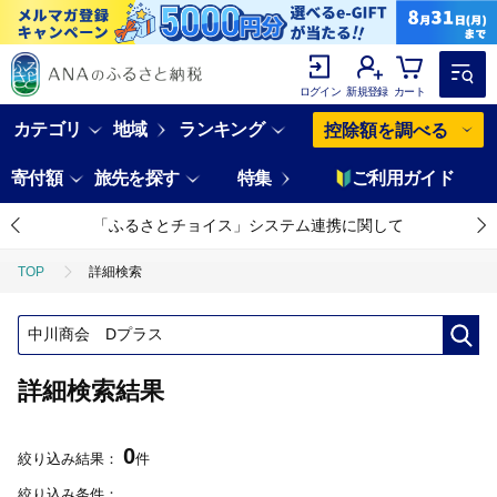
ログイン
新規登録
カート
カテゴリ
地域
ランキング
控除額を調べる
寄付額
旅先を探す
特集
ご利用ガイド
「ふるさとチョイス」システム連携に関して
TOP
詳細検索
詳細検索結果
0
絞り込み結果：
件
絞り込み条件：