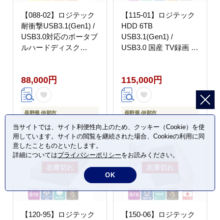
【088-02】ロジテック
【115-01】ロジテック
耐衝撃USB3.1(Gen1) /
HDD 6TB
USB3.0対応のポータブ
USB3.1(Gen1) /
ルハードディスク
USB3.0 国産 TV録画 省
（HDD）[2TB/ブラッ
エネ静音 外付け ハード
ク]【LHD-
ディスク【LHD-
88,000円
115,000円
PBM20U3BK】
EN60U3WSWH】
長野県 伊那市
長野県 伊那市
当サイトでは、サイト利便性向上のため、クッキー（Cookie）を使
用しています。サイトの閲覧を継続された場合、Cookieの利用に同
意したことものといたします。
詳細については
プライバシーポリシー
をお読みください。
OK
【120-95】ロジテック
【150-06】ロジテック