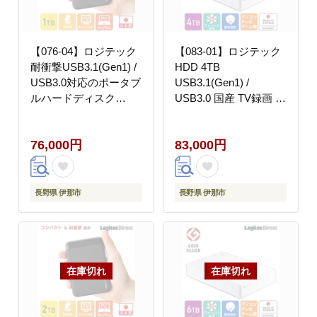
【076-04】ロジテック
【083-01】ロジテック
耐衝撃USB3.1(Gen1) /
HDD 4TB
USB3.0対応のポータブ
USB3.1(Gen1) /
ルハードディスク
USB3.0 国産 TV録画 省
（HDD）[1TB/ブラッ
エネ静音 外付け ハード
ク]【LHD-
ディスク テレビ 3.5イ
76,000円
83,000円
PBM10U3BK】
ンチ ホワイト 4K録画
PS4/PS4 Pro対応
【LHD-
ENA040U3WSH】
長野県 伊那市
長野県 伊那市