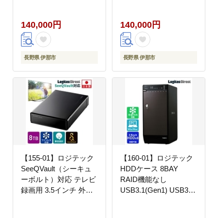
エネ静音 外付け ハード
（HDD）[4TB/ブラッ
ディスク【LHD-
ク]【LHD-
140,000円
140,000円
EN80U3WS】
PBM40U3BK】
長野県 伊那市
長野県 伊那市
【155-01】ロジテック
【160-01】ロジテック
SeeQVault（シーキュ
HDDケース 8BAY
ーボルト）対応 テレビ
RAID機能なし
録画用 3.5インチ 外付
USB3.1(Gen1) USB3.0
けハードディスク
eSATA【LHR-
8TB【LHD-
8BNHEU3】