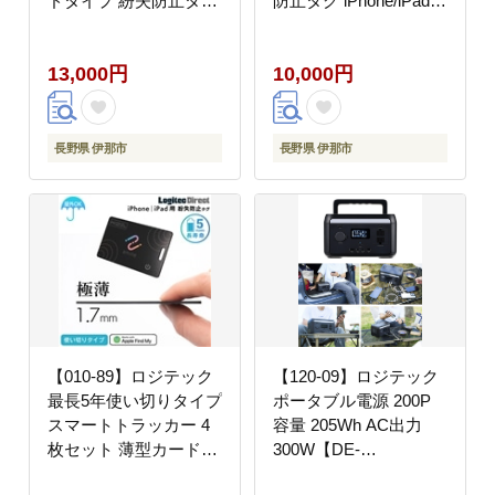
ドタイプ 紛失防止タグ
防止タグ iPhone/iPad用
iPhone/iPad用 忘れ物防
忘れ物防止 追跡【LGT-
止 追跡【LGT-
LWBETG1BKA】
13,000円
10,000円
LWCSTCW01DB】
長野県 伊那市
長野県 伊那市
【010-89】ロジテック
【120-09】ロジテック
最長5年使い切りタイプ
ポータブル電源 200P
スマートトラッカー 4
容量 205Wh AC出力
枚セット 薄型カードタ
300W【DE-
イプ 紛失防止タグ
PS200PLBK】