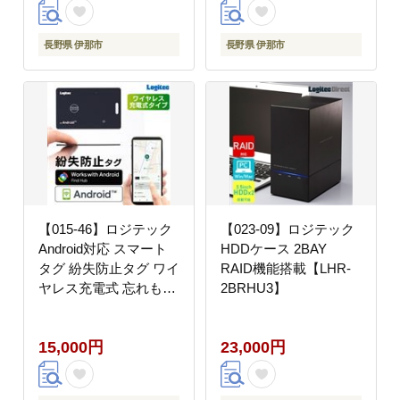
長野県 伊那市
長野県 伊那市
【015-46】ロジテック
【023-09】ロジテック
Android対応 スマート
HDDケース 2BAY
タグ 紛失防止タグ ワイ
RAID機能搭載【LHR-
ヤレス充電式 忘れもの
2BRHU3】
防止タグ カード型
LGT-LWWCCD1BKG
15,000円
23,000円