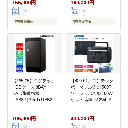
155,000円
160,000円
ENB080U3QW】
長野県 伊那市
長野県 伊那市
【195-05】ロジテック
【430-01】ロジテック
HDDケース 8BAY
ポータブル電源 500P
RAID機能搭載
ソーラーパネル 100W
USB3.1(Gen1) USB3.0
セット 容量 512Wh AC
eSATA【LHR-
出力 600W【DE-
8BRHEU3】
PS500PLBK＋MPA-
195,000円
430,000円
SP100DLNV】