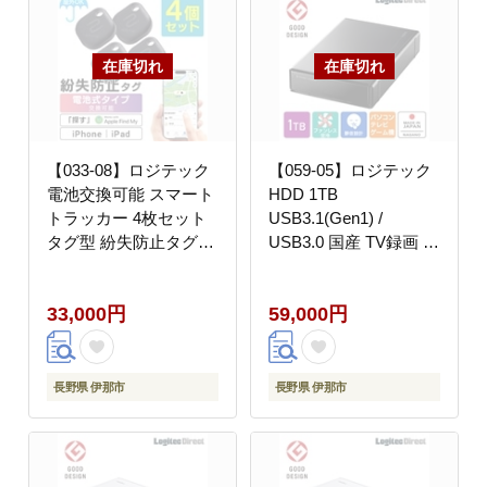
【033-08】ロジテック
【059-05】ロジテック
電池交換可能 スマート
HDD 1TB
トラッカー 4枚セット
USB3.1(Gen1) /
タグ型 紛失防止タグ
USB3.0 国産 TV録画 省
iPhone/iPad用 忘れ物防
エネ静音 外付け ハード
止 追跡【LGT-
ディスク テレビ 3.5イ
33,000円
59,000円
LWBETG1BKA4】
ンチ 4K録画 PS4/PS4
Pro対応【LHD-
ENA010U3WS】
長野県 伊那市
長野県 伊那市