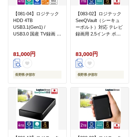
【081-04】ロジテック
【083-02】ロジテック
HDD 4TB
SeeQVault（シーキュ
USB3.1(Gen1) /
ーボルト）対応 テレビ
USB3.0 国産 TV録画 省
録画用 2.5インチ ポー
エネ静音 外付け ハード
タブルハードディスク
ディスク テレビ 3.5イ
1TB USB3.2
81,000円
83,000円
ンチ 4K録画 PS4/PS4
Gen1(USB3.0) 【LHD-
Pro対応【LHD-
PBMB10U3QW】
ENA040U3WS】
長野県 伊那市
長野県 伊那市