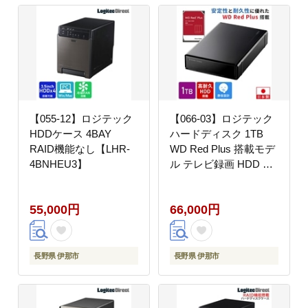
【055-12】ロジテック
【066-03】ロジテック
HDDケース 4BAY
ハードディスク 1TB
RAID機能なし【LHR-
WD Red Plus 搭載モデ
4BNHEU3】
ル テレビ録画 HDD 外
付け 3.5インチ
USB3.2(Gen1)
55,000円
66,000円
WD10EFRX 日本製 フ
ァンレス 冷却 TV
Win11 Mac 対応【LHD-
EN1000U3WR】
長野県 伊那市
長野県 伊那市