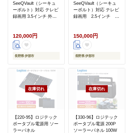
SeeQVault（シーキュ
SeeQVault（シーキュ
ーボルト）対応 テレビ
ーボルト）対応 テレビ
録画用 3.5インチ 外付
録画用 2.5インチ ポ
けハードディスク
ータブルハードディス
6TB【LHD-
ク 4TB 【LHD-
120,000円
150,000円
ENB060U3QW】
PBMB40U3QW】
長野県 伊那市
長野県 伊那市
【220-95】ロジテック
【330-96】ロジテック
ポータブル電源用 ソー
ポータブル電源 200P
ラーパネル
ソーラーパネル 100W