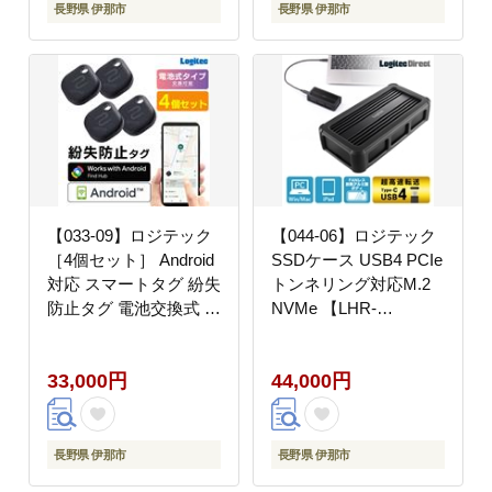
長野県 伊那市
長野県 伊那市
【033-09】ロジテック
【044-06】ロジテック
［4個セット］ Android
SSDケース USB4 PCIe
対応 スマートタグ 紛失
トンネリング対応M.2
防止タグ 電池交換式 忘
NVMe 【LHR-
れもの防止タグ タグ型
LPNVWU4CD】
LGT-LWBETG1BKG4
33,000円
44,000円
長野県 伊那市
長野県 伊那市