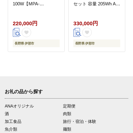
100W【MPA-
セット 容量 205Wh AC
SP100DLNV】
出力 300W【DE-
PS200PLBK+MPA-
220,000円
330,000円
SP100DLNV】
長野県 伊那市
長野県 伊那市
お礼の品から探す
ANAオリジナル
定期便
酒
肉類
加工食品
旅行・宿泊・体験
魚介類
麺類