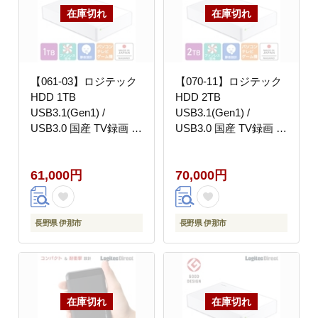
【061-03】ロジテック
【070-11】ロジテック
HDD 1TB
HDD 2TB
USB3.1(Gen1) /
USB3.1(Gen1) /
USB3.0 国産 TV録画 省
USB3.0 国産 TV録画 省
エネ静音 外付け ハード
エネ静音 外付け ハード
ディスク テレビ 3.5イ
ディスク【LHD-
61,000円
70,000円
ンチ 4K録画 PS4/PS4
EN20U3WSWH】
Pro/PS5対応【LHD-
ENA010U3WSH】
長野県 伊那市
長野県 伊那市