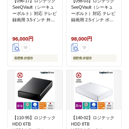
【096-17】ロジテック
【098-03】ロジテック
SeeQVault（シーキュ
SeeQVault（シーキュ
ーボルト）対応 テレビ
ーボルト）対応 テレビ
録画用 3.5インチ 外付
録画用 2.5インチ ポー
けハードディスク
タブルハードディスク
4TB【LHD-
2TB USB3.2
96,000円
98,000円
ENB040U3QW】
Gen1(USB3.0) 【LHD-
PBMB20U3QW】
長野県 伊那市
長野県 伊那市
【110-95】ロジテック
【140-02】ロジテック
HDD 6TB
HDD 8TB