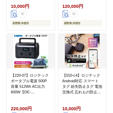
iPhone/iPad用 忘れ物防
10,000円
120,000円
止 追跡【LGT-
LWNNCD1BKA】
長野県 伊那市
長野県 伊那市
【220-07】ロジテック
【010-c4】ロジテック
ポータブル電源 500P
Android対応 スマート
容量 512Wh AC出力
タグ 紛失防止タグ 電池
600W【DE-
交換式 忘れもの防止タ
PS500PLBK】
グ タグ型 LGT-
LWBETG1BKG
220,000円
10,000円