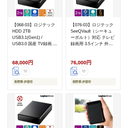
【068-03】ロジテック
【076-03】ロジテック
HDD 2TB
SeeQVault（シーキュ
USB3.1(Gen1) /
ーボルト）対応 テレビ
USB3.0 国産 TV録画 省
録画用 3.5インチ 外付
エネ静音 外付け ハード
けハードディスク
ディスク【LHD-
2TB【LHD-
68,000円
76,000円
EN2000U3WS】
ENB020U3QW】
長野県 伊那市
長野県 伊那市